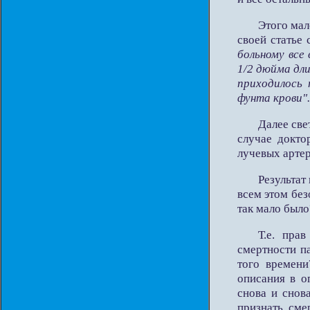
Этого мал
своей статье 
больному все
1/2 дюйма дл
приходилось
фунта крови".
Далее све
случае докто
лучевых арте
Результат
всем этом бе
так мало было
Т.е. пра
смертности п
того времени
описания в о
снова и снов
признать сме