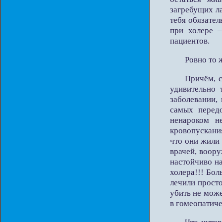
загребущих л
тебя обязател
при холере 
пациентов.
Ровно то 
Причём, с
удивительно 
заболевании, 
самых передо
ненароком н
кровопускани
что они жили 
врачей, воор
настойчиво н
холера!!! Бо
лечили просто
убить не мож
в гомеопатич