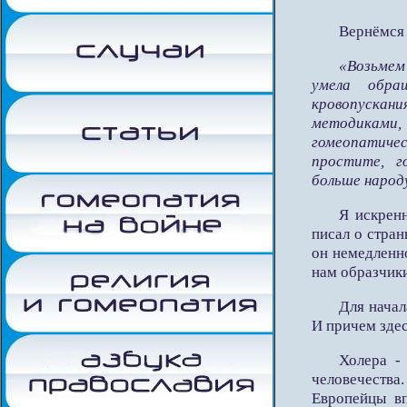
Вернёмся 
«Возьмем
умела обра
кровопускан
методиками
гомеопатиче
простите, г
больше народ
Я искрен
писал о стран
он немедленн
нам образчик
Для начал
И причем зде
Холера -
человечества
Европейцы вп