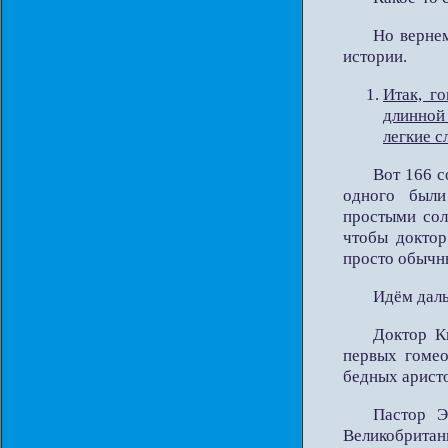
Но вернем
истории.
Итак, г
длинной
легкие с
Вот 166 с
одного были
простыми сол
чтобы доктор
просто обычн
Идём дал
Доктор К
первых гоме
бедных арист
Пастор Э
Великобрита