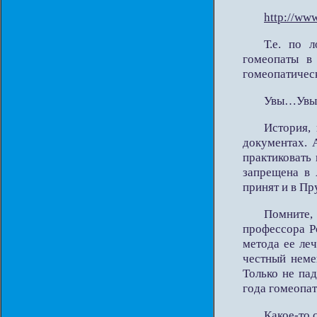
http://www
Т.е. по 
гомеопаты в
гомеопатичес
Увы…Увы
История,
документах. 
практиковать
запрещена в 
принят и в Пр
Помните,
профессора Р
метода ее ле
честный неме
Только не па
года гомеопат
Какое-то 