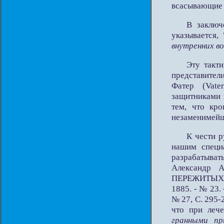
всасывающие с
В заключ
указывается, 
внутренних в
Эту такт
представи
Фатер (Vate
защитниками 
тем, что кр
незаменимейш
К чести 
нашим специа
разрабатыват
Александр 
ПЕРЕЖИТЫХ 
1885. - № 23.
№ 27, С. 295-
что при леч
гранными п