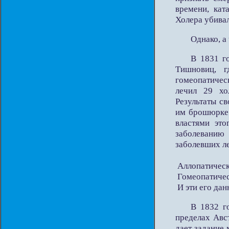
времени, кат
Холера убивал
Однако, а
В 1831 г
Тишновиц, г
гомеопатичес
лечил 29 хо
Результаты с
им брошюрке.
властями это
заболеванию
заболевших л
Аллопатически
Гомеопатическ
И эти его да
В 1832 г
пределах Авс
дает задание