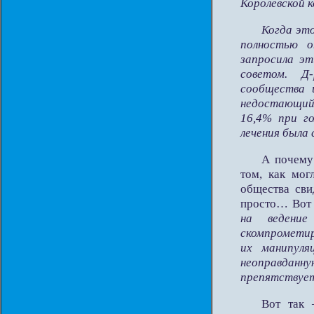
Королевской к
Когда это
полностью о
запросила э
советом. Д
сообщества 
недостающий 
16,4% при г
лечения была
А почему 
том, как мог
общества сви
просто… Вот 
на ведение
скомпрометир
их манипуля
неоправдан
препятствует
Вот так 