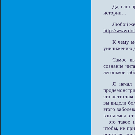
Да, наш п
истории…
Любой жел
http://www.dok
К чему м
уничижению д
Самое вы
сознание чита
легонькое заб
Я начал 
продемонстри
это нечто тако
вы видели бо
этого заболев
вчитаемся в т
– это такое 
чтобы, не пр
остаться жи