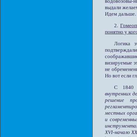
водовозовы-н
выдали желаем
Идем дальше.
2.
Гомеоп
понятно у ког
Логика э
подтверждали
соображавшие
визируемые э
не обременен
Но вот если г
С 1840
внутренних де
решение пр
регламентир
местных орга
и современны
инструмент
XVI-начало XX