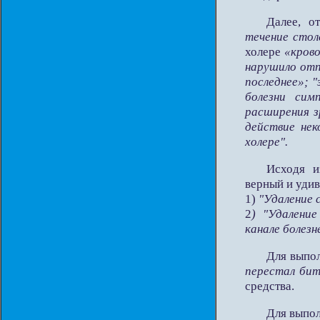
Далее, о
течение сто
холере
«кров
нарушило отп
последнее»; 
болезни сим
расширения з
действие нек
холере".
Исходя и
верный и уди
1)
"Удаление 
2
) "Удалени
канале болезн
Для выпо
перестал бит
средства.
Для выпол