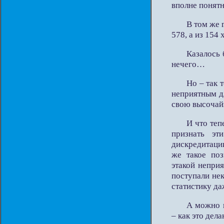
вполне понятн
В том же 
578, а из 154
Казалось 
нечего…
Но – так 
неприятным д
свою высочай
И что теп
признать эт
дискредитаци
же такое по
этакой непри
поступали не
статистику да
А можно 
– как это дел