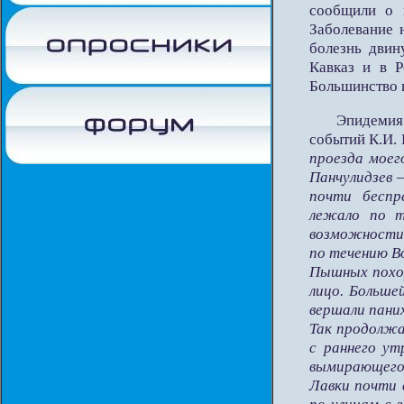
сообщили о 
Заболевание 
болезнь двин
Кавказ и в 
Большинство в
Эпидемия 
событий К.И. 
проезда моег
Панчулидзев –
почти беспр
лежало по т
возможности
по течению Во
Пышных похор
лицо. Больше
вершали паних
Так продолжа
с раннего ут
вымирающего 
Лавки почти 