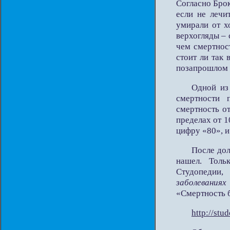
Согласно Брок
если не лечи
умирали от х
верхогляды – 
чем смертнос
стоит ли так 
позапрошлом 
Одной из
смертности 
смертность от
пределах от 1
цифру «80», и
После дол
нашел. Толь
Студопедии,
заболевания
«Смертность 
http://stu