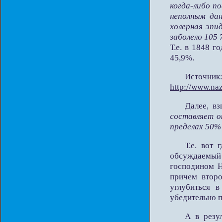
когда-либо п
неполным дан
холерная эпи
заболело 105 
Т.е. в 1848 г
45,9%.
Источник
http://www.naz
Далее, вз
составляет о
пределах 50% 
Т.е. вот 
обсуждаемый
господином Н
причем втор
углубиться 
убедительно
А в резу