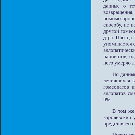
данные о те
возвращения,
помимо проче
способу, не 
другой гомеоп
д-ра Шютца 
упоминается 
аллопатичес
пациентов, од
него умерло л
По данным
лечившихся в
гомеопатов и
аллопатов см
9%.
В том же
королевский 
представлен о