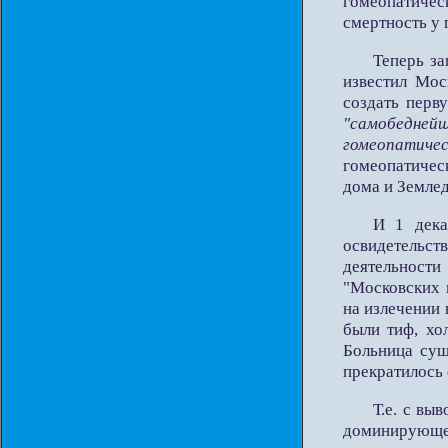
гомеопатиче
смертность у 
Теперь за
известил Мо
создать перв
"самобедне
гомеопатиче
гомеопатичес
дома и Земле
И 1 дека
освидетельс
деятельност
"Московских 
на излечении
были тиф, хо
Больница сущ
прекратилось
Т.е. с вы
доминирующе