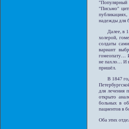
"Популярный 
"Письмо" цит
публикациях,
надежды для 
Далее, в 
холерой, гом
солдаты сами
вариант выб
гомеопату… И
не пахло… И п
пришёл.
В 1847 го
Петербургско
для лечения 
открыто анал
больных в об
пациентов в 
Оба этих отде