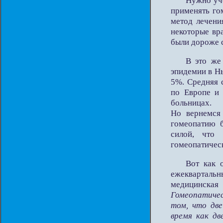
Нужно уче
применять го
метод лечени
некоторые вр
были дороже 
В это же
эпидемии в Н
5%. Средняя 
по Европе и 
больницах.
Но вернемся 
гомеопатию б
силой, что
гомеопатичес
Вот как 
ежеквартальн
медицинская
Гомеопатичес
том, что две
время как дв