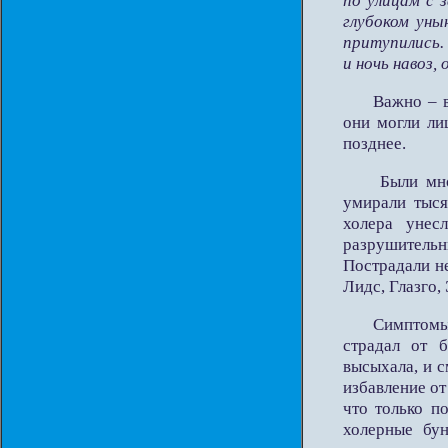
по улицам с 
глубоком уны
притупились.
и ночь на­воз
Важно – в
они могли ли
позднее.
Были мно
умирали тыся
холера унес
разрушительны
Пострадали н
Лидс, Глазго,
Симптомы 
страдал от б
высыхала, и с
избавление от
что только п
холерные бун