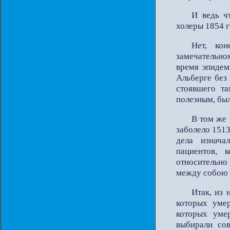
И ведь ч
холеры 1854 г
Нет, ко
замечательно
время эпидем
Альберге без
стоявшего т
полезным, бы
В том же 
заболело 1513
дела изнача
пациентов, 
относительно
между собою ф
Итак, из 
которых умер
которых умер
выбирали сов