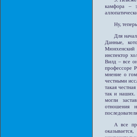
камфора – э
аллопатическ
Ну, тепер
Для начал
Данные, кот
Мюнхенский п
инспектор хо
Вилд – все о
профессоре Р
мнение о гом
честными исс
такая честная
так и наших.
могли заста
отношения н
последовател
А все пр
оказывается