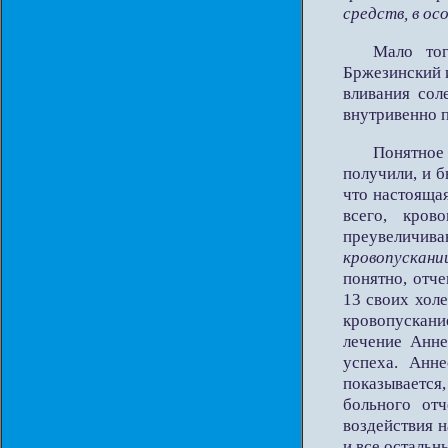
средств, в ос
Мало тог
Бржезинский и
вливания сол
внутривенно п
Понятное 
получили, и б
что настояща
всего, кров
преувеличив
кровопускани
понятно, отч
13 своих хол
кровопускан
лечение Анне
успеха. Анн
показывается
больного отч
воздействия 
и все остальн