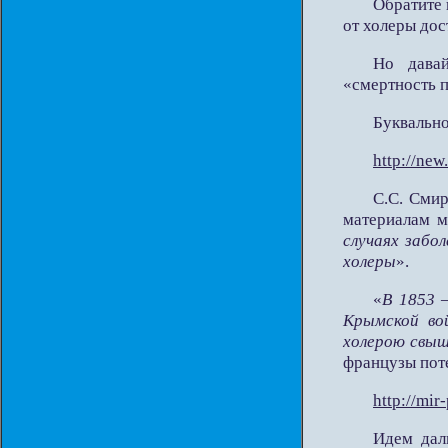
Обратите
от холеры дос
Но дава
«смертность 
Буквально
http://new
С.С. Смир
материалам м
случаях забо
холеры
».
«
В 1853 
Крымской вой
холерою свыше
французы пот
http://mir
Идем да