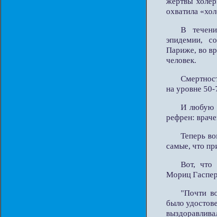
жертвы холер
охватила «хо
В течени
эпидемии, с
Париже, во вр
человек.
Смертност
на уровне 50-
И любую 
рефрен: враче
Теперь во
самые, что п
Вот, что
Мориц Гаспер 
"Почти в
было удостове
выздоравливал