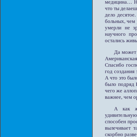
медицина… Ну
что ты делае
дело десятое.
больных, чем 
умерли не з
научного про
остались живы
Да может 
Американская
Спасибо госп
год создания
А что это был
было подряд
чего же аллоп
важнее, чем о
А как ж
удивительну
способен прос
вылечивает т
скорбно разв