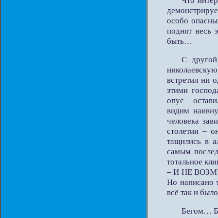
Что инте
демонстрируе
особо опасны
поднят весь 
быть…
С другой
николаевскую
встретил ни 
этими господ
опус – остав
видим наивну
человека зав
столетии – о
тащились в а
самым послед
тотальное кли
– И НЕ ВОЗМ
Но написано 
всё так и был
Бегом… Б