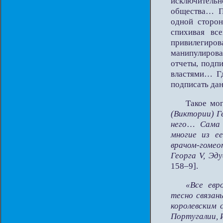
исключительн
общества… П
одной сторон
спихивая вс
привилегиро
манипулиров
отчеты, подп
властями… Гд
подписать да
Такое мо
(Виктории) Г
него
…
Сама 
многие из е
врачом-гомео
Георга V, Эду
158–9].
«Все евр
тесно связан
королевским 
Португалии, И