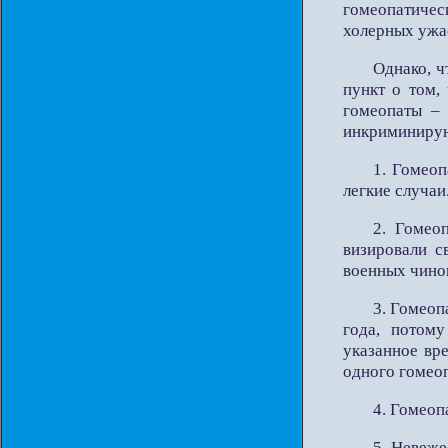
гомеопатичес
холерных ужа
Однако, 
пункт о том,
гомеопаты –
инкриминиру
1. Гомеоп
легкие случаи
2. Гомео
визировали с
военных чино
3. Гомеоп
года, потому
указанное вре
одного гомеоп
4. Гомеоп
5. Невеже