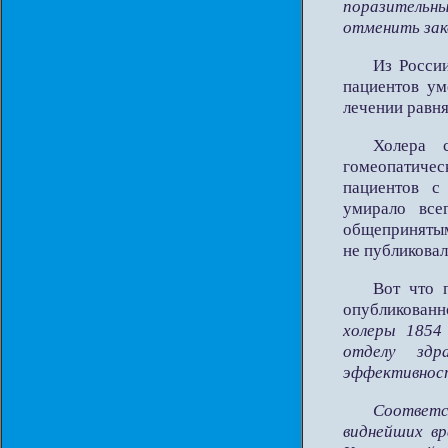
поразительн
отменить зак
Из Росси
пациентов ум
лечении равн
Холера 
гомеопатиче
пациентов с
умирало все
общепринятым
не публиковал
Вот что 
опубликован
холеры 1854
отделу здр
эффективност
Соответ
виднейших вр