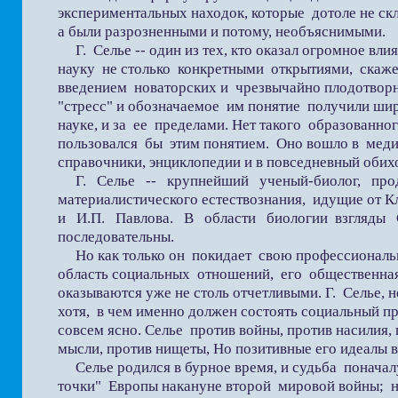
экспериментальных находок, которые дотоле не ск
а были разрозненными и потому, необъяснимыми.
Г. Селье -- один из тех, кто оказал огромное вл
науку не столько конкретными открытиями, скаже
введением новаторских и чрезвычайно плодотвор
"стресс" и обозначаемое им понятие получили ши
науке, и за ее пределами. Нет такого образованно
пользовался бы этим понятием. Оно вошло в меди
справочники, энциклопедии и в повседневный обих
Г. Селье -- крупнейший ученый-биолог, про
материалистического естествознания, идущие от Кл
и И.П. Павлова. В области биологии взгляды 
последовательны.
Но как только он покидает свою профессиональн
область социальных отношений, его общественна
оказываются уже не столь отчетливыми. Г. Селье, 
хотя, в чем именно должен состоять социальный пр
совсем ясно. Селье против войны, против насилия,
мысли, против нищеты, Но позитивные его идеалы 
Селье родился в бурное время, и судьба поначалу
точки" Европы накануне второй мировой войны; н