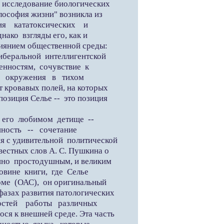
 исследование биологических
лософия жизни" возникла из
ия кататоксических и
нако взгляды его, как и
иянием общественной среды:
иберальной интеллигентской
енностям, сочувствие к
го окружения в тихом
 кровавых полей, на которых
озиция Селье -- это позиция
 его любимом детище --
нность -- сочетание
я с удивительной политической
естных слов А. С. Пушкина о
енно простодушным, и великим
овине книги, где Селье
ме (ОАС), он оригинальный
фазах развития патологических
остей работы различных
ся к внешней среде. Эта часть