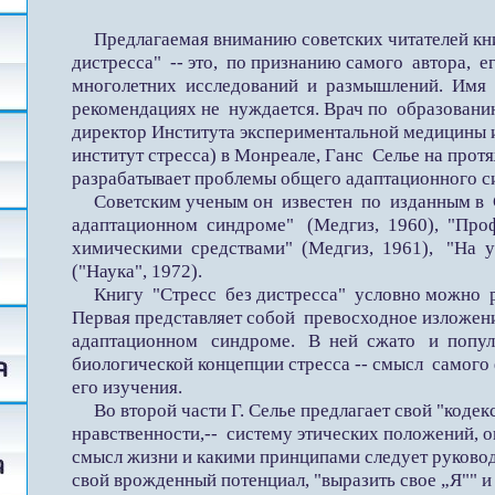
Предлагаемая вниманию советских читателей книг
дистресса" -- это, по признанию самого автора, е
многолетних исследований и размышлений. Имя 
рекомендациях не нуждается. Врач по образовани
директор Института экспериментальной медицины
институт стресса) в Монреале, Ганс Селье на прот
разрабатывает проблемы общего адаптационного си
Советским ученым он известен по изданным в 
адаптационном синдроме" (Медгиз, 1960), "Проф
химическими средствами" (Медгиз, 1961), "На у
("Наука", 1972).
Книгу "Стресс без дистресса" условно можно ра
Первая представляет собой превосходное изложе
адаптационном синдроме. В ней сжато и попул
биологической концепции стресса -- смысл самог
его изучения.
Во второй части Г. Селье предлагает свой "кодекс
нравственности,-- систему этических положений, 
смысл жизни и какими принципами следует руковод
свой врожденный потенциал, "выразить свое „Я"" и