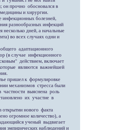
и гуманист не мог найти
; он прочно обосновался в
 медицины и хирургии.
е инфекционных болезней,
ения разнообразных инфекций
 несколько дней, а начальные
та) во всех случаях одни и
 общего адаптационного
ор (в случае инфекционного
усковым" действием, включает
которые являются важнейшей
ния.
ье пришел к формулировке
ении механизмов стресса были
 частности выяснена роль
тановлено их участие в
 открытии нового факта
ено огромное количество), а
Выдающийся ученый выдвигает
ния эмпирических наблюдений и