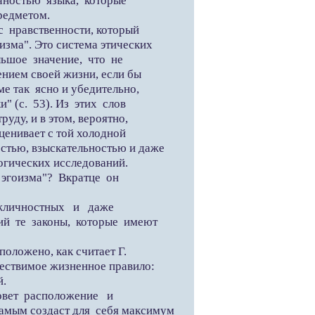
очностью языка, которые
предметом.
 нравственности, который
изма". Это система этических
ьшое значение, что не
ением своей жизни, если бы
ме так ясно и убедительно,
" (с. 53). Из этих слов
уду, и в этом, вероятно,
ценивает с той холодной
стью, взыскательностью и даже
огических исследований.
эгоизма"? Вкратце он
жличностных и даже
й те законы, которые имеют
оложено, как считает Г.
ществимое жизненное правило:
й.
овет расположение и
амым создаст для себя максимум