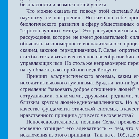
безопасности и возможностей успеха.
Что можно сказать по поводу этой системы? Авт
научному ее построению. Но сама по себе проц
биологического развития в сферу общественных о
"строго научного метода". Это рассуждение но ан
рассуждение, которое не имеет доказательной си
объяснять закономерности воспалительного процес
скажем, законов термодинамики, Г. Селье опротес
стал бы отстаивать качественное своеобразие биоло
управляющих ими. Но столь же неправомерно пере
на ту область, в которой они не действуют.
Принцип альтруистического эгоизма, каким его
исходит из высокого гуманизма. Вряд ли кто-нибуд
стремления "завоевать доброе отношение людей" 
сотрудниками, знакомыми, друзьями, родными, то
близким кругом людей-единомышленников. Но аде
качестве фундамента этической системы, в качес
нравственного принципа для всего человечества?
Непоследовательность позиции Селье проявляет
косвенно отрицает его адекватность -- тем, что у
исключения из этого принципа. Так, на с. 109, где 