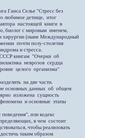
а Ганса Селье "Стресс без
го любимое детище, итог
автора настоящей книги в
ю, биолог с мировым именем,
 и хирургии (ныне Международный
яжении почти полу-столетия
ндрома и стресса.
СССР книгам "Очерки об
илактика неврозов сердца
ровне целого организма"
зделить на две части.
ние основных данных об общем
ярно изложена сущность
о феномена и основные этапы
 поведения", или кодекс
определяющих, в чем состоит
ствоваться, чтобы реализовать
 достичь таким образом