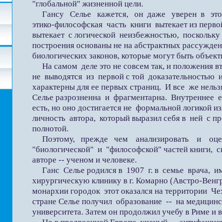
"глобальной" жизненной цели.
Гансу Селье кажется, он даже уверен в этом
этико-философская часть книги вытекает из перв
вытекает с логической неизбежностью, поскольку
построения основаны не на абстрактных рассужден
биологических законов, которые могут быть объек
На самом деле это не совсем так, и положения вт
не выводятся из первой с той доказательностью 
характерны для ее первых страниц. И все же нельзя
Селье разрозненна и фрагментарна. Внутреннее ед
есть, но оно достигается не формальной логикой и
личность автора, который выразил себя в ней с п
полнотой.
Поэтому, прежде чем анализировать и оцен
"биологической" и "философской" частей книги, с
авторе -- ученом и человеке.
Ганс Селье родился в 1907 г. в семье врача, и
хирургическую клинику в г. Комарно (Австро-Венгр
монархии городок этот оказался на территории Чех
стране Селье получил образование -- на медицин
университета. Затем он продолжил учебу в Риме и 