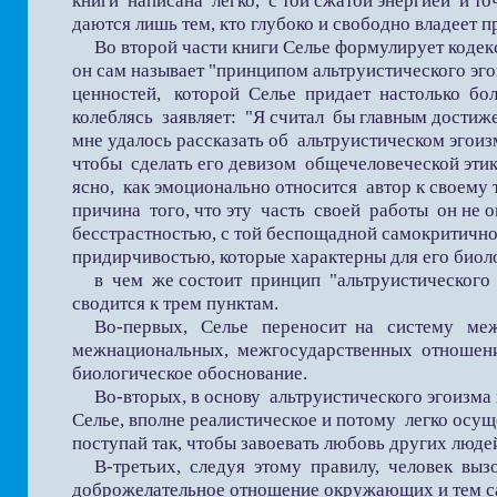
книги написана легко, с той сжатой энергией и т
даются лишь тем, кто глубоко и свободно владеет 
Во второй части книги Селье формулирует кодекс
он сам называет "принципом альтруистического эго
ценностей, которой Селье придает настолько бол
колеблясь заявляет: "Я считал бы главным достиж
мне удалось рассказать об альтруистическом эгоиз
чтобы сделать его девизом общечеловеческой этики
ясно, как эмоционально относится автор к своему тр
причина того, что эту часть своей работы он не о
бесстрастностью, с той беспощадной самокритично
придирчивостью, которые характерны для его биол
в чем же состоит принцип "альтруистического 
сводится к трем пунктам.
Во-первых, Селье переносит на систему ме
межнациональных, межгосударственных отношени
биологическое обоснование.
Во-вторых, в основу альтруистического эгоизма п
Селье, вполне реалистическое и потому легко осу
поступай так, чтобы завоевать любовь других люде
В-третьих, следуя этому правилу, человек выз
доброжелательное отношение окружающих и тем с