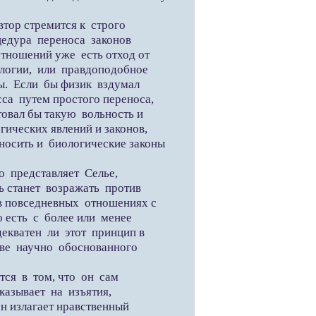
ор стремится к строго
едура переноса законов
тношений уже есть отход от
алогии, или правдоподобное
лы. Если бы физик вздумал
са путем простого переноса,
товал бы такую вольность и
гических явлений и законов,
носить и биологические законы
 представляет Селье,
ь станет возражать против
в повседневных отношениях с
 есть с более или менее
кватен ли этот принцип в
тве научно обоснованного
ся в том, что он сам
казывает на изъятия,
он излагает нравственный