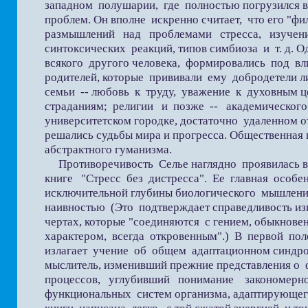
западном полушарии, где полностью погрузился в
проблем. Он вполне искренно считает, что его "фи
размышлений над проблемами стресса, изучен
синтоксических реакций, типов симбиоза и т. д. Од
всякого другого человека, формировались под вл
родителей, которые прививали ему добродетели л
семьи -- любовь к труду, уважение к духовным ц
страданиям; религии и позже -- академическо
университетском городке, достаточно удаленном от
решались судьбы мира и прогресса. Общественная п
абстрактного гуманизма.
Противоречивость Селье наглядно проявилась в
книге "Стресс без дистресса". Ее главная особе
исключительной глубины биологического мышлени
наивностью (Это подтверждает справедливость изв
чертах, которые "соединяются с гением, обыкнов
характером, всегда откровенным".) В первой пол
излагает учение об общем адаптационном синдро
мыслитель, изменивший прежние представления о 
процессов, углубивший понимание закономерн
функциональных систем организма, адаптирующего