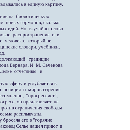
ладывались в единую картину,
ияние па биологическую
м новых гормонов, сколько
ных идей. Но случайно слово
рокое распространение и в
го человека, который не
цинские словари, учебники,
од.
должающий традиции
ода Бернара, И. М. Сеченова
Селье отчетливы и
ую сферу и углубляется в
я позиция и мировоззрение
несомненно, "прогрессист",
огресс, он представляет не
 против ограничения свободы
весьма расплывчаты.
 бросала его в "горячие
аконец Селье нашел приют в