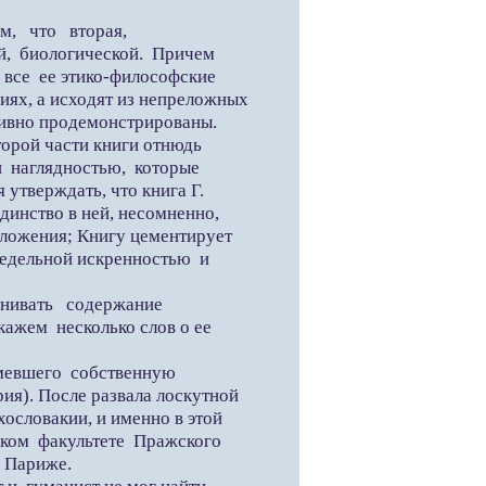
, что вторая,
ой, биологической. Причем
 все ее этико-философские
иях, а исходят из непреложных
тивно продемонстрированы.
орой части книги отнюдь
и наглядностью, которые
 утверждать, что книга Г.
инство в ней, несомненно,
зложения; Книгу цементирует
редельной искренностью и
ивать содержание
кажем несколько слов о ее
мевшего собственную
ия). После развала лоскутной
ословакии, и именно в этой
ском факультете Пражского
в Париже.