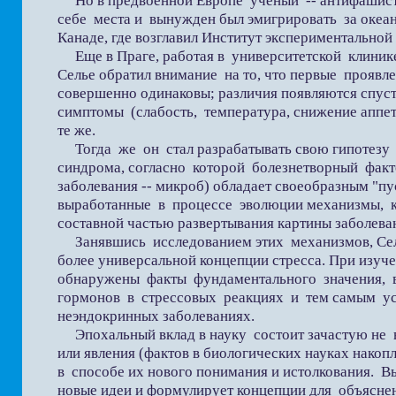
Но в предвоенной Европе ученый -- антифашист 
себе места и вынужден был эмигрировать за океан
Канаде, где возглавил Институт экспериментальной
Еще в Праге, работая в университетской клиник
Селье обратил внимание на то, что первые проявл
совершенно одинаковы; различия появляются спустя
симптомы (слабость, температура, снижение аппети
те же.
Тогда же он стал разрабатывать свою гипотезу
синдрома, согласно которой болезнетворный факт
заболевания -- микроб) обладает своеобразным "п
выработанные в процессе эволюции механизмы, 
составной частью развертывания картины заболева
Занявшись исследованием этих механизмов, Сел
более универсальной концепции стресса. При изуч
обнаружены факты фундаментального значения, в
гормонов в стрессовых реакциях и тем самым ус
неэндокринных заболеваниях.
Эпохальный вклад в науку состоит зачастую не в
или явления (фактов в биологических науках накопл
в способе их нового понимания и истолкования. 
новые идеи и формулирует концепции для объясне