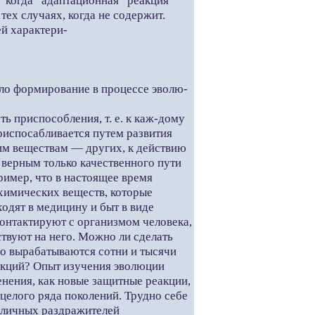
ях, когда адаптационная реакция
ех случаях, когда не содержит.
й характери-
ило формирование в процессе эволю-
ь приспособления, т. е. к каж-дому
испосабливается путем развития
им веществам — других, к действию
е верным только качественного пути
ример, что в настоящее время
химических веществ, которые
ходят в медицину и быт в виде
е контактируют с организмом человека,
ствуют на него. Можно ли сделать
но вырабатываются сотни и тысячи
акций? Опыт изучения эволюции
енения, как новые защитные реакции,
 целого ряда поколений. Трудно себе
зличных раздражителей