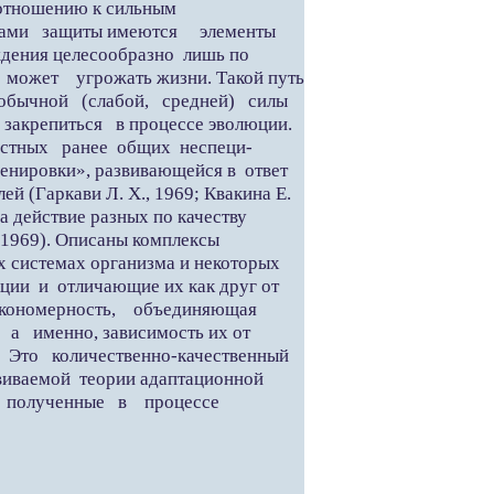
 отношению к сильным
нтами защиты имеются элементы
дения целесообразно лишь по
может угрожать жизни. Такой путь
 обычной (слабой, средней) силы
закрепиться в процессе эволюции.
вестных ранее общих неспеци-
нировки», развивающейся в ответ
ей (Гаркави Л. X., 1969; Квакина Е.
на действие разных по качеству
, 1969). Описаны комплексы
х системах организма и некоторых
кции и отличающие их как друг от
я закономерность, объединяющая
а именно, зависимость их от
. Это количественно-качественный
звиваемой теории адаптационной
, полученные в процессе