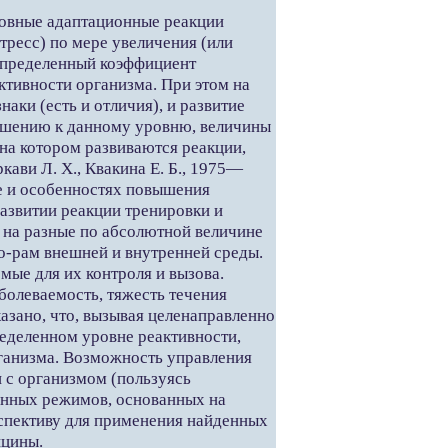
новные адаптационные реакции
тресс) по мере увеличения (или
определенный коэффициент
ктивности организма. При этом на
аки (есть и отличия), и развитие
ношению к данному уровню, величины
на котором развиваются реакции,
ави Л. X., Квакина Е. Б., 1975—
е и особенностях повышения
азвитии реакции тренировки и
т на разные по абсолютной величине
-рам внешней и внутренней среды.
мые для их контроля и вызова.
болеваемость, тяжесть течения
азано, что, вызывая целенаправленно
деленном уровне реактивности,
ганизма. Возможность управления
 с организмом (пользуясь
анных режимов, основанных на
рспективу для применения найденных
ицины.