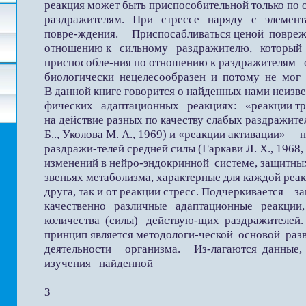
реакция может быть приспособительной только по
раздражителям. При стрессе наряду с элеме
повре-ждения. Приспосабливаться ценой повреж
отношению к сильному раздражителю, который 
приспособле-ния по отношению к раздражителям
биологически нецелесообразен и потому не мог 
В данной книге говорится о найденных нами неиз
фических адаптационных реакциях: «реакции тре
на действие разных по качеству слабых раздражител
Б.., Уколова М. А., 1969) и «реакции активации»— 
раздражи-телей средней силы (Гаркави Л. X., 1968
изменений в нейро-эндокринной системе, защитны
звеньях метаболизма, характерные для каждой реа
друга, так и от реакции стресс. Подчеркиваетс
качественно различные адаптационные реакции, 
количества (силы) действую-щих раздражителей
принцип является методологи-ческой основой ра
деятельности организма. Из-лагаются данные
изучения найденной
3