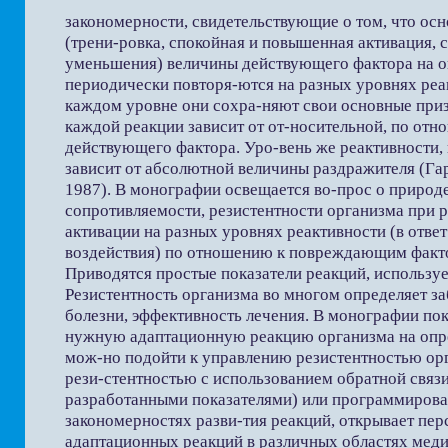
закономерности, свидетельствующие о том, что ос
(трени-ровка, спокойная и повышенная активация, с
уменьшения) величины действующего фактора на 
периодически повторя-ются на разных уровнях реа
каждом уровне они сохра-няют свои основные призн
каждой реакции зависит от от-носительной, по от
действующего фактора. Уро-вень же реактивности, 
зависит от абсолютной величины раздражителя (Гарк
1987). В монографии освещается во-прос о природ
сопротивляемости, резистентности организма при р
активации на разных уровнях реактивности (в отве
воздействия) по отношению к повреждающим факто
Приводятся простые показатели реакций, используе
Резистентность организма во многом определяет за
болезни, эффективность лечения. В монографии пок
нужную адаптационную реакцию организма на опре
мож-но подойти к управлению резистентностью ор
рези-стентностью с использованием обратной связи
разработанными показателями) или программиров
закономерностях разви-тия реакций, открывает пе
адаптационных реакций в различных областях мед