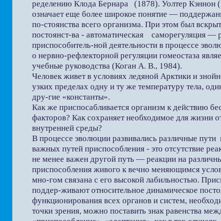
ределению Клода Бернара (1878). Уолтер Кэннон (1
означает еще более широкое понятие — поддержан
по-стоянства всего организма. При этом был вскры
постоянст-ва - автоматическая саморегуляция — 
приспособитель-ной деятельности в процессе эвол
о нервно-рефлекторной регуляции гомеостаза явля
учебные руководства (Коган А. В., 1984).
Человек живет в условиях ледяной Арктики и знойно
узких пределах одну и ту же температуру тела, один
дру-гие «константы».
Как же приспосабливается организм к действию б
факторов? Как сохраняет необходимое для жизни о
внутренней среды?
В процессе эволюции развивались различные пути 
важных путей приспособления - это отсутствие реа
не менее важен другой путь — реакции на различны
приспособления живого к вечно меняющимся услов
мно-гом связана с его высокой лабильностью. При
поддер-живают относительное динамическое посто
функционирования всех органов и систем, необходи
точки зрения, можно поставить знак равенства меж