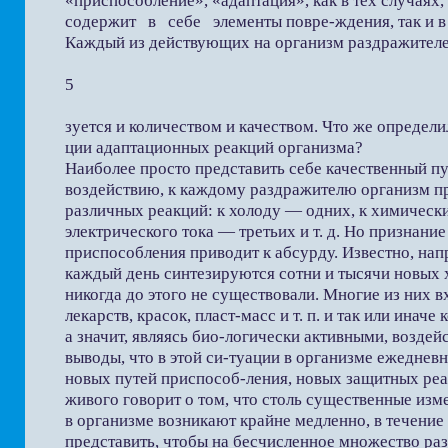
«приспособление», «адаптация», как в тех случа
содержит в себе элементы повре-ждения, так и в т
Каждый из действующих на организм раздражителе
5
зуется и количеством и качеством. Что же определ
ции адаптационных реакций организма?
Наиболее просто представить себе качественный пут
воздействию, к каждому раздражителю организм пр
различных реакций: к холоду — одних, к химическ
электрического тока — третьих и т. д. Но признани
приспособления приводит к абсурду. Известно, нап
каждый день синтезируются сотни и тысячи новых 
никогда до этого не существовали. Многие из них в
лекарств, красок, пласт-масс и т. п. и так или инач
а значит, являясь био-логически активными, воздей
выводы, что в этой си-туации в организме ежеднев
новых путей приспособ-ления, новых защитных ре
живого говорит о том, что столь существенные изм
в организме возникают крайне медленно, в течение
представить, чтобы на бесчисленное множество ра