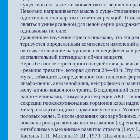
существовало такое же множество со-вершенно раз
Невольно напрашивается мысль о суще-ствовании 
однотипных стандартных ответных реакций. Тогда к
являться универсальной для целой серии раздражите
одинаковых по силе.
Дальнейшее изучение стресса показало, что эта реа
теризуется определенным комплексом изменений в
оказыва-ет влияние на уровень неспецифической ре
воспалительный потенциал и обмен веществ.
Через 6 ч после стрессорного воздействия развивае
«реакция тревоги», которая длится 24—48 ч. Эту с
муса, лейкоцитоз, определенное соотношение форм
лимфо-пения, анэозинофилия, нейтрофилез и развит
желу-дочно-кишечного тракта. В эндокринной сист
надпо-чечниками, стимуляция секреции АКТГ гип
секреции глюкокортикоидных гормонов коры надпо
минералокортикоидных гормонов угнетена. Угнете
половых желез. В иссле-дованиях как зарубежных, 
показана роль различных катехоламинов (адренали
метаболизма в механизме развития стресса (Levy L.
Кассиль Г. Н., Матлина Э. Ш., 1973; Шаляпина В. Г.,