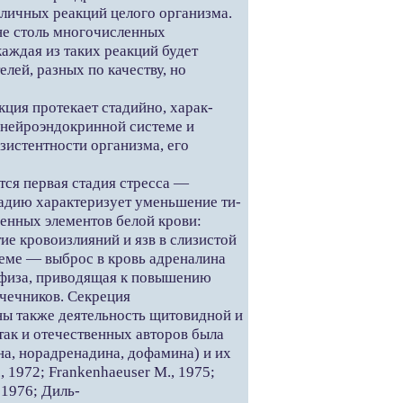
личных реакций целого организма.
не столь многочисленных
аждая из таких реакций будет
лей, разных по качеству, но
кция протекает стадийно, харак-
 нейроэндокринной системе и
зистентности организма, его
тся первая стадия стресса —
тадию характеризует уменьшение ти-
енных элементов белой крови:
ие кровоизлияний и язв в слизистой
еме — выброс в кровь адреналина
офиза, приводящая к повышению
чечников. Секреция
ны также деятельность щитовидной и
так и отечественных авторов была
на, норадренадина, дофамина) и их
, 1972; Frankenhaeuser M., 1975;
 1976; Диль-