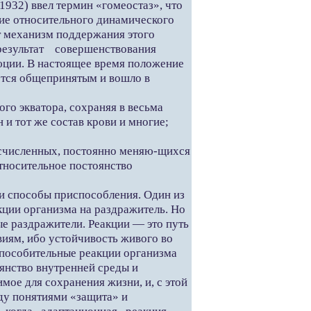
932) ввел термин «гомеостаз», что
ие относительного динамического
т механизм поддержания этого
результат совершенствования
юции. В настоящее время положение
ется общепринятым и вошло в
го экватора, сохраняя в весьма
 и тот же состав крови и многие;
есчисленных, постоянно меняю-щихся
тносительное постоянство
и способы приспособления. Один из
кции организма на раздражитель. Но
е раздражители. Реакции — это путь
иям, ибо устойчивость живого во
способительные реакции организма
янство внутренней среды и
мое для сохранения жизни, и, с этой
ду понятиями «защита» и