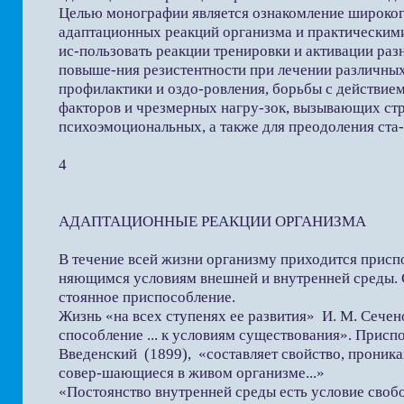
Целью монографии является ознакомление широкого
адаптационных реакций организма и практически
ис-пользовать реакции тренировки и активации раз
повыше-ния резистентности при лечении различных
профилактики и оздо-ровления, борьбы с действи
факторов и чрезмерных нагру-зок, вызывающих стре
психоэмоциональных, а также для преодоления ста-
4
АДАПТАЦИОННЫЕ РЕАКЦИИ ОРГАНИЗМА
В течение всей жизни организму приходится присп
няющимся условиям внешней и внутренней среды. С 
стоянное приспособление.
Жизнь «на всех ступенях ее развития» И. М. Сечен
способление ... к условиям существования». Присп
Введенский (1899), «составляет свойство, проникаю
совер-шающиеся в живом организме...»
«Постоянство внутренней среды есть условие своб