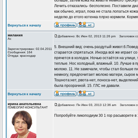
больше, затем кожа на животе немного треснул
Лечить отказались- бесполезно. Поставили диа
как обычно, играл, пока не стала лопаться кож
неделю до етого котенка плрхо кормили. Кормя
Вернуться к началу
милания
Добавлено: Вс Июн 02, 2013 11:26 pm
Заголовок с
Ас
5. Внешний вид: очень раздутый живот.6.Повед
Зарегистрирован: 02.04.2011
старается спрятаться. Иногда всё же играет с
Сообщения: 164
Откуда: краснодар
прячется в холодок. Ночью остаётся на улице,
теплые. Нос холодный, влажный. 10. Лучше в пр
молоко. 11. Не замечали, чтобы стал больше пи
немногу, предпочитает молоко матери, сырое м
Тошнота:нет, рвота-нет, поноса-нет, выделени
была прозрачной. 15. ГЛС не давали.
Вернуться к началу
ирина анатольевна
Добавлено: Пн Июн 03, 2013 12:36 am
Заголовок с
ГОМЕОПАТ-КОНСУЛЬТАНТ
Попробуйте ликоподиум 30 1 гор расьворите в 1