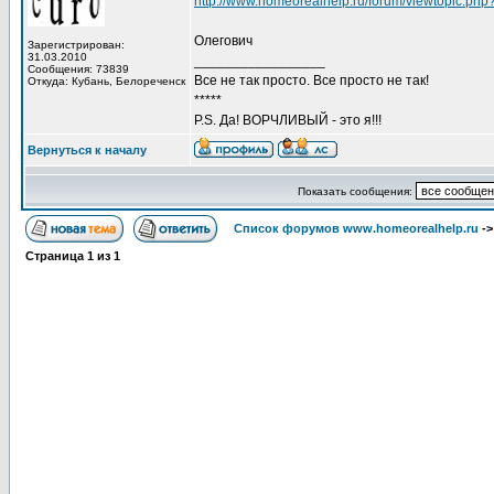
http://www.homeorealhelp.ru/forum/viewtopic.php
Олегович
Зарегистрирован:
31.03.2010
_________________
Сообщения: 73839
Все не так просто. Все просто не так!
Откуда: Кубань, Белореченск
*****
P.S. Да! ВОРЧЛИВЫЙ - это я!!!
Вернуться к началу
Показать сообщения:
Список форумов www.homeorealhelp.ru
-
Страница
1
из
1