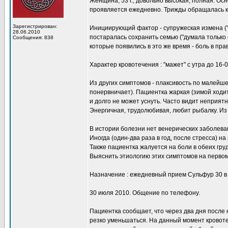
Женщина, 53 г., довольно высокая, полная. Ос
проявляется ежедневно. Трижды обращалась к 
Зарегистрирован:
Инициирующий фактор - супружеская измена ("му
28.06.2010
постаралась сохранить семью ("думала только 
Сообщения: 838
которые появились в это же время - боль в пр
Характер кровотечения : "мажет" с утра до 16-0
Из других симптомов - плаксивость по малейше
понервничает). Пациентка жаркая (зимой ходит 
и долго не может уснуть. Часто видит неприятн
Энергичная, трудолюбивая, любит рыбалку. Из
В истории болезни нет венерических заболева
Иногда (один-два раза в год, после стресса) 
Также пациентка жалуется на боли в обеих груд
Выяснить этиологию этих симптомов на первом 
Назначение : ежедневный прием Сульфур 30 в
30 июля 2010. Общение по телефону.
Пациентка сообщает, что через два дня после
резко уменьшаться. На данный момент кровот