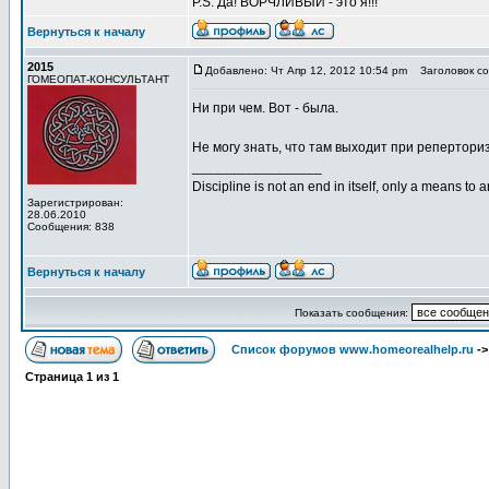
P.S. Да! ВОРЧЛИВЫЙ - это я!!!
Вернуться к началу
2015
Добавлено: Чт Апр 12, 2012 10:54 pm
Заголовок со
ГОМЕОПАТ-КОНСУЛЬТАНТ
Ни при чем. Вот - была.
Не могу знать, что там выходит при реперториз
_________________
Discipline is not an end in itself, only a means to 
Зарегистрирован:
28.06.2010
Сообщения: 838
Вернуться к началу
Показать сообщения:
Список форумов www.homeorealhelp.ru
-
Страница
1
из
1