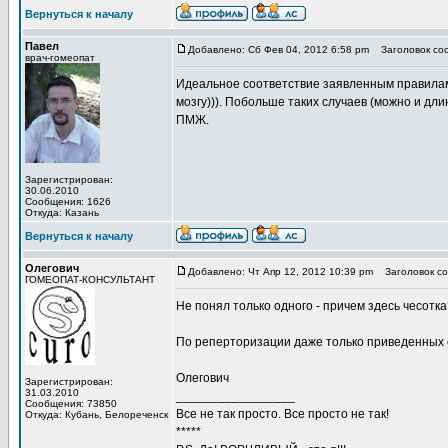
Вернуться к началу
Павел
Добавлено: Сб Фев 04, 2012 6:58 pm
Заголовок со
врач-гомеопат
Идеальное соответствие заявленным правилам 
мозгу))). Побольше таких случаев (можно и дли
ПМЖ.
Зарегистрирован:
30.06.2010
Сообщения: 1626
Откуда: Казань
Вернуться к началу
Олегович
Добавлено: Чт Апр 12, 2012 10:39 pm
Заголовок со
ГОМЕОПАТ-КОНСУЛЬТАНТ
Не понял только одного - причем здесь чесотка
По реперторизации даже только приведенных 
Олегович
Зарегистрирован:
31.03.2010
_________________
Сообщения: 73850
Все не так просто. Все просто не так!
Откуда: Кубань, Белореченск
*****