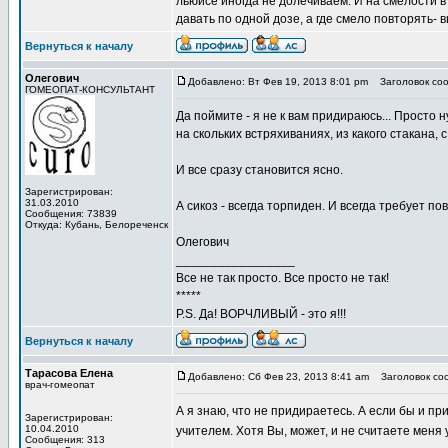
льюисе иногда не долечиваем. И на смелости в
давать по одной дозе, а где смело повторять-
Вернуться к началу
Олегович
Добавлено: Вт Фев 19, 2013 8:01 pm
Заголовок соо
ГОМЕОПАТ-КОНСУЛЬТАНТ
Да поймите - я не к вам придираюсь... Просто 
на скольких встряхиваниях, из какого стакана, с
И все сразу становится ясно.
Зарегистрирован:
31.03.2010
А сикоз - всегда торпиден. И всегда требует по
Сообщения: 73839
Откуда: Кубань, Белореченск
Олегович
_________________
Все не так просто. Все просто не так!
*****
P.S. Да! ВОРЧЛИВЫЙ - это я!!!
Вернуться к началу
Тарасова Елена
Добавлено: Сб Фев 23, 2013 8:41 am
Заголовок со
врач-гомеопат
А я знаю, что не придираетесь. А если бы и п
Зарегистрирован:
10.04.2010
учителем. Хотя Вы, может, и не считаете меня
Сообщения: 313