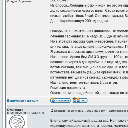
Жалоб нет.
Откуда: Воронеж
Из опроса...Холодные руки и ноги, но это не 
долго сохраняется чувство вины. Страх высоты
низкая, любит тёплый чай. Сентиментальна. Бе
Дано: Карцинозинум 200 одна доза.
Ноябрь, 2011. Рентген без динамики. Не попал
лечении саркоидоза". А надо ВСЕГДА искат
Но в этот раз рассказ был интереснее. Пациент
мнительна, чуть где кольнёт, прислушиваюсь. 
Я увидела в рассказе арсеникум, с учетом троп
Назначено: Арсен-йод ЛМ 3 3 круп. на 100 гр. 
назначена через 6 доз приёма и 2 нед. отдыха
потом сказала, так: эмоционально лучше, а всё 
потомстала забывать (защита организма?), и пи
патологии нет. Диагноз сейчас: саркоидоз в р
Назначено: рентген-контроль 1 раз в год.
Ремиссия достигнута.
Осмотр по мере надобностей, а не только по 
Вернуться к началу
Олегович
Добавлено: Вс Фев 17, 2013 8:28 pm
Заголовок соо
ГОМЕОПАТ-КОНСУЛЬТАНТ
Елена, случай красивый, рад за вас. Но - таки
индивидуализация кратности приема, количеств