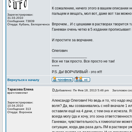
К сожалению, ничего этого в вашем описании не
пальцем и вещать, мол вот, даже вот так можно
Зарегистрирован:
31.03.2010
Сообщения: 73839
Впрочем... И с цешками в растворах творится т
Откуда: Кубань, Белореченск
Ганеман очень четко в 5 издании прописывает
И простите за ворчание.
Олегович
_________________
Все не так просто. Все просто не так!
*****
P.S. Да! ВОРЧЛИВЫЙ - это я!!!
Вернуться к началу
Тарасова Елена
Добавлено: Пн Фев 18, 2013 5:46 pm
Заголовок со
врач-гомеопат
Александр Олегович! Но ведь и то, что надо и
Зарегистрирован:
воля? Да, мы созванивались с ней вначале 1 ил
10.04.2010
Сообщения: 313
оставили ещё на 4 дачи, с тем она и исчезла. Я
Откуда: Воронеж
всегда могу (да и хочу, это зона ответственнос
Ганеман, чувствительность к гомеопатии может 
ситуации, когда два раза дать ЛМ в растворе уж