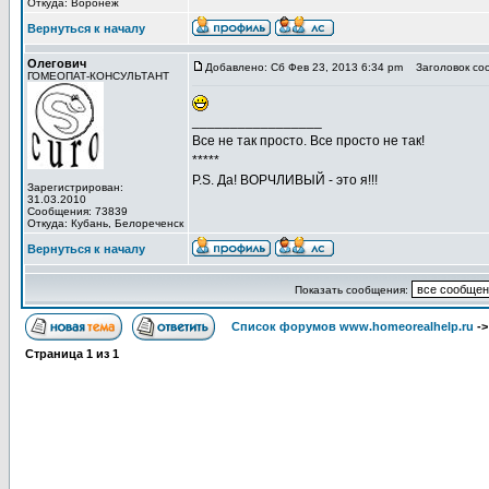
Откуда: Воронеж
Вернуться к началу
Олегович
Добавлено: Сб Фев 23, 2013 6:34 pm
Заголовок со
ГОМЕОПАТ-КОНСУЛЬТАНТ
_________________
Все не так просто. Все просто не так!
*****
P.S. Да! ВОРЧЛИВЫЙ - это я!!!
Зарегистрирован:
31.03.2010
Сообщения: 73839
Откуда: Кубань, Белореченск
Вернуться к началу
Показать сообщения:
Список форумов www.homeorealhelp.ru
-
Страница
1
из
1