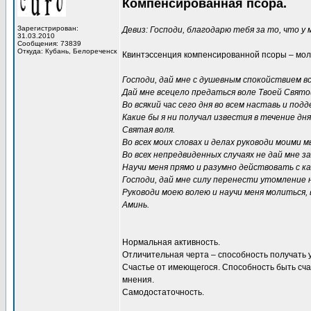
Компенсированная псора.
Зарегистрирован:
Девиз: Господи, благодарю тебя за то, что у 
31.03.2010
Сообщения: 73839
Откуда: Кубань, Белореченск
Квинтэссенция компенсированной псоры – мол
Господи, дай мне с душевным спокойствием 
Дай мне всецело предаться воле Твоей Свято
Во всякий час сего дня во всем наставь и подд
Какие бы я ни получал известия в течение дн
Святая воля.
Во всех моих словах и делах руководи моими 
Во всех непредвиденных случаях не дай мне з
Научи меня прямо и разумно действовать с ка
Господи, дай мне силу перенести утомление 
Руководи моею волею и научи меня молиться,
Аминь.
Нормальная активность.
Отличительная черта – способность получать 
Счастье от имеющегося. Способность быть сча
мнения.
Самодостаточность.