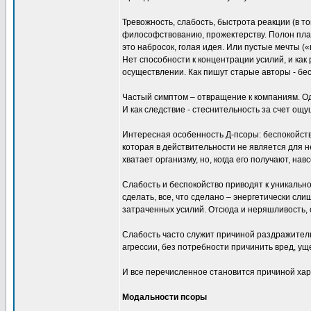
Тревожность, слабость, быстрота реакции (в т
философствованию, прожектерству. Полон плано
это набросок, голая идея. Или пустые мечты (
Нет способности к концентрации усилий, и как 
осуществлении. Как пишут старые авторы - б
Частый симптом – отвращение к компаниям. Од
И как следствие - стеснительность за счет о
Интересная особенность Д-псоры: беспокойство
которая в действительности не является для не
хватает организму, но, когда его получают, на
Слабость и беспокойство приводят к уникальн
сделать, все, что сделано – энергетически сл
затраченных усилий. Отсюда и неряшливость, 
Слабость часто служит причиной раздражитель
агрессии, без потребности причинить вред, ущ
И все перечисленное становится причиной хар
Модальности псоры