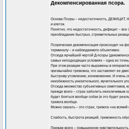
Декомпенсированная псора.
Основа Псоры – недостаточность, ДЕФИЦИТ, Н
и клеток.
Понятно, что недостаточность, дефицит – все
преобладание быстрых, стремительных реакци
Псорическая декомпенсация происходит на фон
терминалу – и наблюдаемого объективно.
Отсюда ярчайшей чертой Д-псоры (декомпенсир
самых неподходящих условиях – одна из точны
При этом реакции часто выражены в гиперакти
чрезвычайно тревожна, что заставляет ее двиг
быстрому утомлению, изнеможению. И очень ск
неизбежность унизительного, мучительного упа
Отсюда множество субъективных симптомов, к
прежде всего – страх заболеть неизлечимым за
будет бояться вообще собак (и это будет реаль
тревога вообще.
Можно сказать – это страх, тревога «на всякий 
Слабость, быстрота реакций, тревожность обу
Прежде всего – повышенную чувствительнос