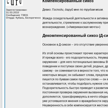
Компенсированный сикоз
Девиз:
Господи, даруй мне по трудам моим.
Зарегистрирован:
31.03.2010
Сообщения: 73831
Откуда: Кубань, Белореченск
Жажда созидательной деятельности и активна
деятельности, стремление к заслуженному при
вознаграждение. («Американская мечта»)
Декомпенсированный сикоз (Д-си
Основное в Д-сикозе – это отсутствие увереннос
Из этой основы проистекают прочие характеро
И прежде всего - его подозрительность. Неувер
окружении – для него потенциально виновны ВС
поведении и поступках своих детей, родных, д
самому - он сомневается в верности того, что 
некоторых вещах; он забывает слова, предложе
пишется по буквам самое простое слово — он м
останавливается, чтобы подобрать нужное сло
Подозрительность быстро приводит к развитию
постоянная проверка окружения вызванная не
дополняется, трансформируясь в нечто обидно
уже устоявшегося мнения о враждебности окру
Неуверенность в себе компенсируется жестоко