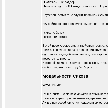
- Палочкой – не подпер…
- Ну вот всегда так!!! Заходи – кто хочет… Бери
Неуверенность в себе служит причиной скрытн
Виджейкар пишет о наличие двух вариантов си
- сикоз-избыток
- сикоз-недостаток.
В этой идее хорошо видна двойственность сико
Если был избран вариант адаптации «рубаха-п
одетый господин, обычно полный, полнокров
несостоятельность.
И второй вариант – Скрудж – «не высовывайся
слабости», «копеечка – рубль бережет».
Модальности Сикоза
УЛУЧШЕНИЕ
Лучше: зимой, когда воздух сухой, в сухую погод
Лучше по утрам, при потягивании, при медлен¬
Лучше при возобновлении подавленных естест