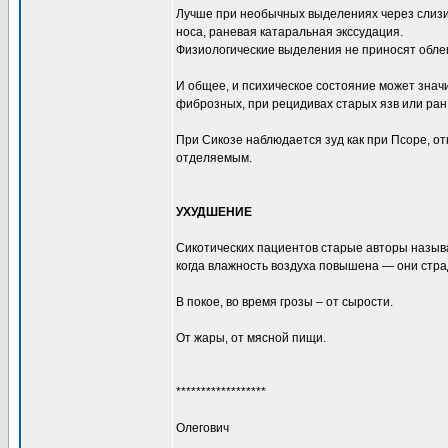
Лучше при необычных выделениях через слизис
носа, раневая катаральная экссудация.
Физиологические выделения не приносят обле
И общее, и психическое состояние может знач
фиброзных, при рецидивах старых язв или ра
При Сикозе наблюдается зуд как при Псоре, от
отделяемым.
УХУДШЕНИЕ
Сикотических пациентов старые авторы называ
когда влажность воздуха повышена — они стра
В покое, во время грозы – от сырости.
От жары, от мясной пищи.
******************
Олегович
_________________