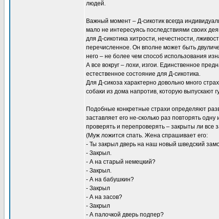
людей.
Важный момент – Д-сикотик всегда индивидуалис
мало не интересуясь последствиями своих деяни
для Д-сикотика хитрости, нечестности, лживо
перечисленное. Он вполне может быть двуличе
него – не более чем способ использования изн
А все вокруг – лохи, изгои. Единственное пред
естественное состояние для Д-сикотика.
Для Д-сикоза характерно довольно много страх
собаки из дома напротив, которую выпускают гу
Подобные конкретные страхи определяют разви
заставляет его не-сколько раз повторять одну 
проверять и перепроверять – закрыты ли все 
(Муж ложится спать. Жена спрашивает его:
- Ты закрыл дверь на наш новый шведский зам
- Закрыл.
- А на старый немецкий?
- Закрыл.
- А на бабушкин?
- Закрыл
- А на засов?
- Закрыл
- А палочкой дверь подпер?