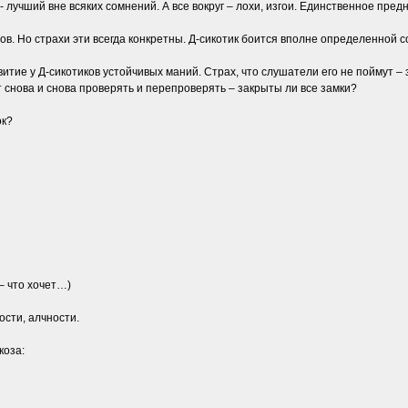
 лучший вне всяких сомнений. А все вокруг – лохи, изгои. Единственное пред
ов. Но страхи эти всегда конкретны. Д-сикотик боится вполне определенной со
ие у Д-сикотиков устойчивых маний. Страх, что слушатели его не поймут – за
т снова и снова проверять и перепроверять – закрыты ли все замки?
ок?
 – что хочет…)
ости, алчности.
коза: