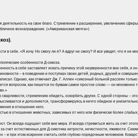
я деятельность на свое благо. Стремление к расширению, увеличению сфер
убличное вознаграждение. («Американская мечта»)
коз)
.
ти в себе. «Я хочу. Но смогу ли я? А вдруг не смогу? И все увидят, что я не м
логические особенности Д-сикоза.
ренность в себе заставляет искать причину этой неуверенности вне себя, и о
иновности – в поведении и поступках своих детей, родных, друзей и соверше
 написал. Однако, как отмечает Дж. Г. Аллен «сикозный больной рассеян толь
дается вопросом, как пишется по буквам самое простое слово — он мгновенно 
во.»
 сварливости, стремлению обидеть, оскорбить других. С одной стороны – эт
сливается и дополняется, трансформируясь в нечто обидное и унизительное
жения в отношение него.
стью в отношение животных, зависимых от него или физически более слабых,
ст. Он всегда ощущает себя вне мира. И всегда стремиться жить за счет этог
то за счет естественных для Д-сикотика хитрости, нечестности, лживости. С
 – и при этом искренне считать себя глубоко порядочным человеком. Коварс