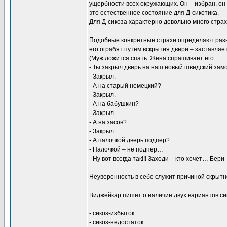
ущербности всех окружающих. Он – избран, он -
это естественное состояние для Д-сикотика.
Для Д-сикоза характерно довольно много страх
Подобные конкретные страхи определяют развит
его ограбят путем вскрытия двери – заставляе
(Муж ложится спать. Жена спрашивает его:
- Ты закрыл дверь на наш новый шведский зам
- Закрыл.
- А на старый немецкий?
- Закрыл.
- А на бабушкин?
- Закрыл
- А на засов?
- Закрыл
- А палочкой дверь подпер?
- Палочкой – не подпер…
- Ну вот всегда так!!! Заходи – кто хочет… Бери
Неуверенность в себе служит причиной скрытн
Виджейкар пишет о наличие двух вариантов си
- сикоз-избыток
- сикоз-недостаток.