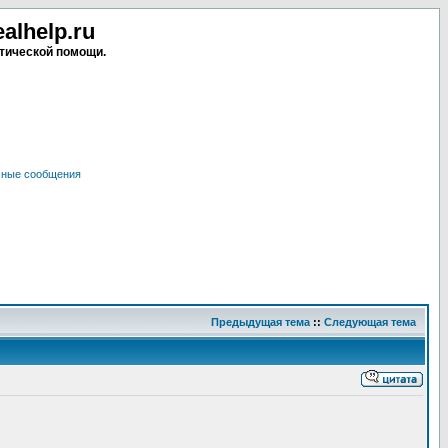
lhelp.ru
тической помощи.
чные сообщения
Предыдущая тема
::
Следующая тема