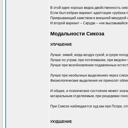
В этой идее хорошо видна двойственность сико
Если был избран вариант адаптации «рубаха-
Прикрывающий хамством и внешней мишурой с
И второй вариант – Скрудж – «не высовывайся»
Модальности Сикоза
УЛУЧШЕНИЕ
Лучше: зимой, когда воздух сухой, в сухую погод
Лучше по утрам, при потягивании, при медлен¬
Лучше при возобновлении подавленных естест
Лучше при необычных выделениях через слизис
Физиологические выделения не приносят обле
И общее, и психическое состояние может знач
катаральным отделяемым, при рецидивах гон
При Сикозе наблюдается зуд как при Псоре, от
УХУДШЕНИЕ