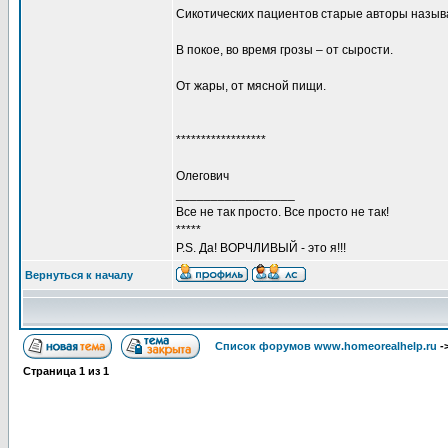
Сикотических пациентов старые авторы называ
В покое, во время грозы – от сырости.
От жары, от мясной пищи.
******************
Олегович
_________________
Все не так просто. Все просто не так!
*****
P.S. Да! ВОРЧЛИВЫЙ - это я!!!
Вернуться к началу
Список форумов www.homeorealhelp.ru
-
Страница
1
из
1