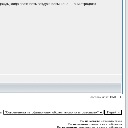
дождь, когда влажность воздуха повышена — они страдают.
Часовой пояс: GMT + 4
и:
Вы
не можете
начинать темы
Вы
не можете
отвечать на сообщения
Вы
не можете
редактировать свои сообщения