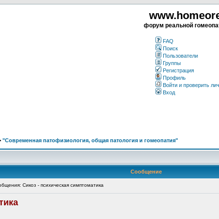
www.homeorea
форум реальной гомеопа
FAQ
Поиск
Пользователи
Группы
Регистрация
Профиль
Войти и проверить ли
Вход
>
"Современная патофизиология, общая патология и гомеопатия"
Сообщение
бщения: Сикоз - психическая симптоматика
тика