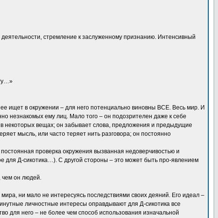
ы деятельности, стремление к заслуженному признанию. Интенсивный
огу…»
н ее ищет в окружении – для него потенциально виновны ВСЕ. Весь мир. И
нно незнакомых ему лиц. Мало того – он подозрителен даже к себе
ко в некоторых вещах; он забывает слова, предложения и предыдущие
теряет мысль, или часто теряет нить разговора; он постоянно
о постоянная проверка окружения вызванная недоверчивостью и
 для Д-сикотика…). С другой стороны – это может быть про-явлением
 чем он людей.
о мира, ни мало не интересуясь последствиями своих деяний. Его идеал –
июминутные личностные интересы оправдывают для Д-сикотика все
тво для него – не более чем способ использования изначальной