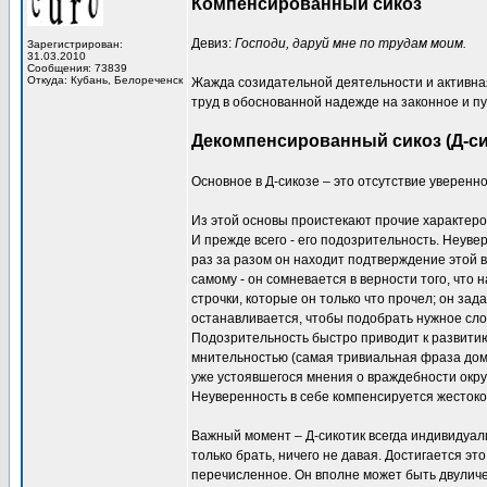
Компенсированный сикоз
Девиз:
Господи, даруй мне по трудам моим.
Зарегистрирован:
31.03.2010
Сообщения: 73839
Откуда: Кубань, Белореченск
Жажда созидательной деятельности и активна
труд в обоснованной надежде на законное и п
Декомпенсированный сикоз (Д-си
Основное в Д-сикозе – это отсутствие увереннос
Из этой основы проистекают прочие характеро
И прежде всего - его подозрительность. Неуве
раз за разом он находит подтверждение этой в
самому - он сомневается в верности того, что
строчки, которые он только что прочел; он за
останавливается, чтобы подобрать нужное сло
Подозрительность быстро приводит к развитию
мнительностью (самая тривиальная фраза домы
уже устоявшегося мнения о враждебности окру
Неуверенность в себе компенсируется жестоко
Важный момент – Д-сикотик всегда индивидуали
только брать, ничего не давая. Достигается э
перечисленное. Он вполне может быть двуличен