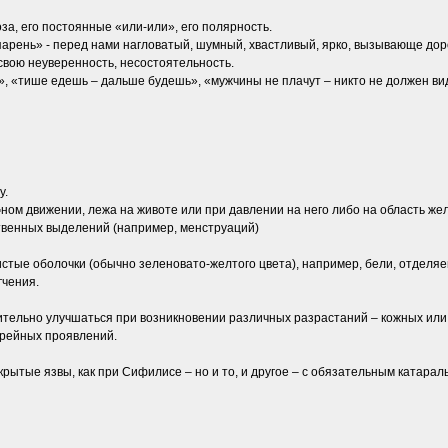
за, его постоянные «или-или», его полярность.
парень» - перед нами нагловатый, шумный, хвастливый, ярко, вызывающе до
вою неуверенность, несостоятельность.
, «тише едешь – дальше будешь», «мужчины не плачут – никто не должен вид
у.
ном движении, лежа на животе или при давлении на него либо на область жел
венных выделений (например, менструаций)
тые оболочки (обычно зеленовато-желтого цвета), например, бели, отделяем
гчения.
ительно улучшаться при возникновении различных разрастаний – кожных или
орейных проявлений.
крытые язвы, как при Сифилисе – но и то, и другое – с обязательным катар