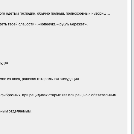
рого одетый господин, обычно полный, полнокровный нувориш…
еть твоей слабости», «копеечка – рубль бережет».
удка.
ое из носа, раневая катаральная экссудация.
 фиброзных, при рецидивах старых язв или ран, но с обязательным
альным отделяемым.