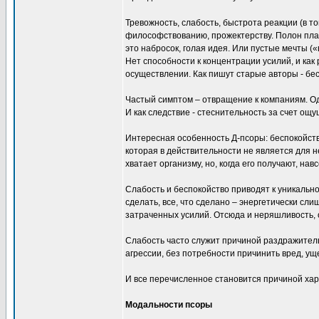
Тревожность, слабость, быстрота реакции (в т
философствованию, прожектерству. Полон плано
это набросок, голая идея. Или пустые мечты (
Нет способности к концентрации усилий, и как 
осуществлении. Как пишут старые авторы - б
Частый симптом – отвращение к компаниям. Од
И как следствие - стеснительность за счет о
Интересная особенность Д-псоры: беспокойство
которая в действительности не является для не
хватает организму, но, когда его получают, на
Слабость и беспокойство приводят к уникальн
сделать, все, что сделано – энергетически сл
затраченных усилий. Отсюда и неряшливость, 
Слабость часто служит причиной раздражитель
агрессии, без потребности причинить вред, ущ
И все перечисленное становится причиной хар
Модальности псоры