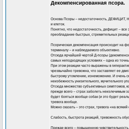
Декомпенсированная псора.
Основа Псоры – недостаточность, ДЕФИЦИТ, Н
и клеток.
Понятно, что недостаточность, дефицит – все
преобладание быстрых, стремительных реакци
Псорическая декомпенсация происходит на фон
терминалу – и наблюдаемого объективно.
Отсюда ярчайшей чертой Д-псоры (декомпенсир
самых неподходящих условиях – одна из точны
При этом реакции часто выражены в гиперакти
чрезвычайно тревожна, что заставляет ее двиг
быстрому утомлению, изнеможению. И очень ск
неизбежность унизительного, мучительного упа
Отсюда множество субъективных симптомов, к
прежде всего – страх заболеть неизлечимым за
будет бояться вообще собак (и это будет реаль
тревога вообще.
Можно сказать – это страх, тревога «на всякий 
Слабость, быстрота реакций, тревожность обу
Прежде всего – повышенную чувствительнос