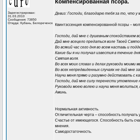
Компенсированная псора.
Зарегистрирован:
Девиз: Господи, благодарю тебя за то, что у 
31.03.2010
Сообщения: 73850
Откуда: Кубань, Белореченск
Квинтэссенция компенсированной псоры – мол
Господи, дай мне с душевным спокойствием 
Дай мне всецело предаться воле Твоей Свято
Во всякий час сего дня во всем наставь и подд
Какие бы я ни получал известия в течение дн
Святая воля.
Во всех моих словах и делах руководи моими 
Во всех непредвиденных случаях не дай мне з
Научи меня прямо и разумно действовать с ка
Господи, дай мне силу перенести утомление 
Руководи моею волею и научи меня молиться,
Аминь.
Нормальная активность.
Отличительная черта – способность получать 
Счастье от имеющегося. Способность быть сча
мнения.
Самодостаточность.