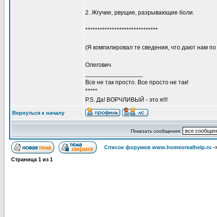
2. Жгучие, рвущие, разрывающие боли.
******************************
(Я компилировал те сведения, что дают нам по
Олегович
_________________
Все не так просто. Все просто не так!
*****
P.S. Да! ВОРЧЛИВЫЙ - это я!!!
Вернуться к началу
Показать сообщения:
Список форумов www.homeorealhelp.ru
-
Страница
1
из
1