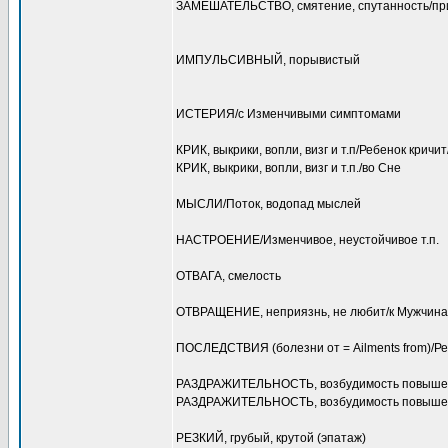
ЗАМЕШАТЕЛЬСТВО, смятение, спутанность/при
ИМПУЛЬСИВНЫЙ, порывистый
ИСТЕРИЯ/с Изменчивыми симптомами
КРИК, выкрики, вопли, визг и т.п/Ребенок кричи
КРИК, выкрики, вопли, визг и т.п./во Сне
МЫСЛИ/Поток, водопад мыслей
НАСТРОЕНИЕ/Изменчивое, неустойчивое т.п.
ОТВАГА, смелость
ОТВРАЩЕНИЕ, неприязнь, не любит/к Мужчин
ПОСЛЕДСТВИЯ (болезни от = Ailments from)/Р
РАЗДРАЖИТЕЛЬНОСТЬ, возбудимость повыше
РАЗДРАЖИТЕЛЬНОСТЬ, возбудимость повышен
РЕЗКИЙ, грубый, крутой (эпатаж)