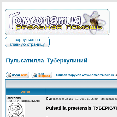
Пульсатилла_Туберкулиний
Список форумов www.homeorealhelp.ru
-
Автор
Олегович
Добавлено: Ср Июн 13, 2012 11:05 pm
Заголовок со
ГОМЕОПАТ-КОНСУЛЬТАНТ
Pulsatilla praetensis ТУБЕРК