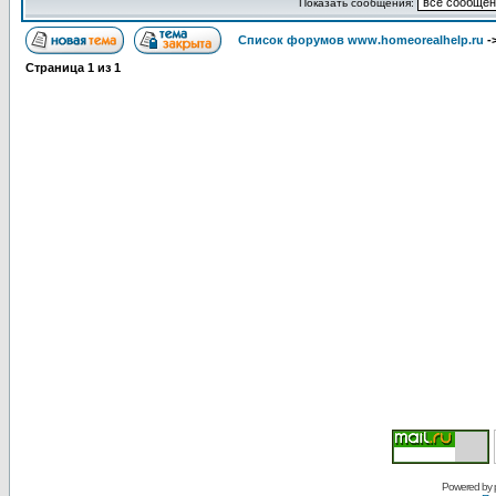
Показать сообщения:
Список форумов www.homeorealhelp.ru
-
Страница
1
из
1
Powered by