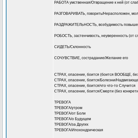
РАБОТА умственная/Отвращение к ней (от сла
РАЗГОВАРИВАТЬ, говорить/Нерасположен, мол
РАЗДРАЖИТЕЛЬНОСТЬ, возбудимость повыше
РОБОСТЬ, застенчивость, неуверенность (от с
СИДЕТЬ/Склонность
СОЧУВСТВИЕ, сострадание/Желание его
СТРАХ, опасение, боится (боится ВООБЩЕ, без
СТРАХ, опасение, боится/Болезни/Надвигающей
СТРАХ, опасение, боится/что что-то Случится
СТРАХ, опасение, боится/Смерти (без конкрети
ТРЕВОГА
ТРЕВОГА/утром
ТРЕВОГА/от Боли
ТРЕВОГА/о Будущем
ТРЕВОГА/за Других
ТРЕВОГА/Ипохондрическая