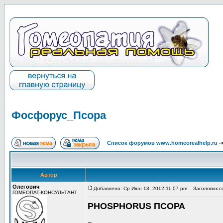
Фосфорус_Псора
Список форумов www.homeorealhelp.ru
-
Автор
Олегович
Добавлено: Ср Июн 13, 2012 11:07 pm
Заголовок с
ГОМЕОПАТ-КОНСУЛЬТАНТ
PHOSPHORUS ПСОРА