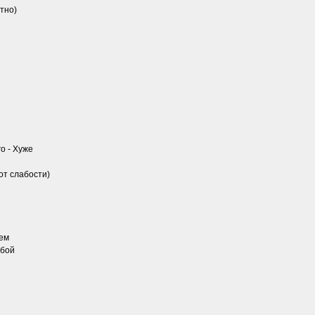
тно)
о - Хуже
от слабости)
ем
обой