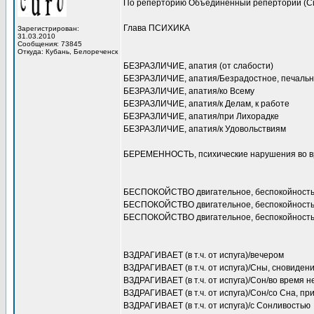
По реперторию Объединенный реперторий (С
Глава ПСИХИКА
Зарегистрирован:
31.03.2010
Сообщения: 73845
Откуда: Кубань, Белореченск
БЕЗРАЗЛИЧИЕ, апатия (от слабости)
БЕЗРАЗЛИЧИЕ, апатия/Безрадостное, печаль
БЕЗРАЗЛИЧИЕ, апатия/ко Всему
БЕЗРАЗЛИЧИЕ, апатия/к Делам, к работе
БЕЗРАЗЛИЧИЕ, апатия/при Лихорадке
БЕЗРАЗЛИЧИЕ, апатия/к Удовольствиям
БЕРЕМЕННОСТЬ, психические нарушения во 
БЕСПОКОЙСТВО двигательное, беспокойность,
БЕСПОКОЙСТВО двигательное, беспокойность, 
БЕСПОКОЙСТВО двигательное, беспокойность,
ВЗДРАГИВАЕТ (в т.ч. от испуга)/вечером
ВЗДРАГИВАЕТ (в т.ч. от испуга)/Сны, сновидени
ВЗДРАГИВАЕТ (в т.ч. от испуга)/Сон/во время н
ВЗДРАГИВАЕТ (в т.ч. от испуга)/Сон/со Сна, п
ВЗДРАГИВАЕТ (в т.ч. от испуга)/с Сонливостью