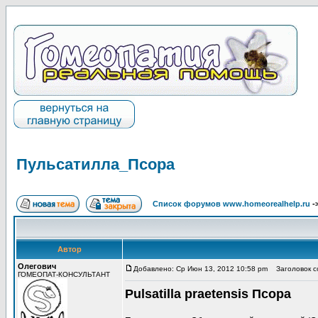
Пульсатилла_Псора
Список форумов www.homeorealhelp.ru
-
Автор
Олегович
Добавлено: Ср Июн 13, 2012 10:58 pm
Заголовок с
ГОМЕОПАТ-КОНСУЛЬТАНТ
Pulsatilla praetensis Псора