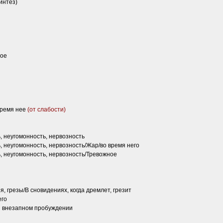
интез)
ное
время нее
(от слабости)
 неугомонность, нервозность
неугомонность, нервозность/Жар/во время него
 неугомонность, нервозность/Тревожное
я, грезы/В сновидениях, когда дремлет, грезит
его
ри внезапном пробуждении