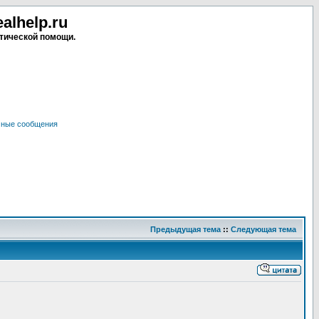
lhelp.ru
тической помощи.
чные сообщения
Предыдущая тема
::
Следующая тема