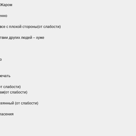
 Жаром
енно
се с плохой стороны(от слабости)
твии других людей – хуже
о
вечать
т слабости)
м(от слабости)
еянный (от слабости)
пасения