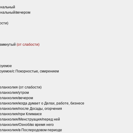
ональный
ональный/вечером
ости)
замкнутый
(от слабости)
ируемое
ируемое/с Покорностью, смирением
еланхолия (от слабости)
меланхолия/утром
меланхолия/вечером
ланхолия/когда думает о Делах, работе, бизнесе
меланхолия/после Досады, огорчения
меланхолия/при Климаксе
меланхолия/Менструация/перед ней
еланхолия/Озноб/во время него
меланхолия/в Послеродовом периоде