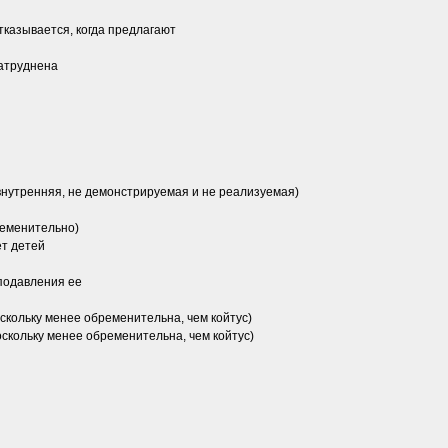
казывается, когда предлагают
атруднена
утренняя, не демонстрируемая и не реализуемая)
еменительно)
т детей
подавления ее
кольку менее обременительна, чем койтус)
кольку менее обременительна, чем койтус)