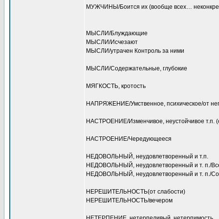
МУЖЧИНЫ/Боится их (вообще всех… неконкре
МЫСЛИ/Блуждающие
МЫСЛИ/Исчезают
МЫСЛИ/утрачен Контроль за ними
МЫСЛИ/Содержательные, глубокие
МЯГКОСТЬ, кротость
НАПРЯЖЕНИЕ/Умственное, психическое/от нег
НАСТРОЕНИЕ/Изменчивое, неустойчивое т.п. (
НАСТРОЕНИЕ/Чередующееся
НЕДОВОЛЬНЫЙ, неудовлетворенный и т.п.
НЕДОВОЛЬНЫЙ, неудовлетворенный и т. п./Вс
НЕДОВОЛЬНЫЙ, неудовлетворенный и т. п./С
НЕРЕШИТЕЛЬНОСТЬ(от слабости)
НЕРЕШИТЕЛЬНОСТЬ/вечером
НЕТЕРПЕНИЕ, нетерпеливый, нетерпимость