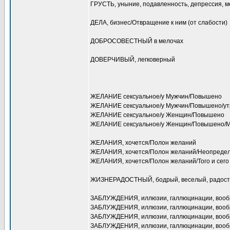
ГРУСТЬ, уныние, подавленность, депрессия, 
ДЕЛА, бизнес/Отвращение к ним (от слабости)
ДОБРОСОВЕСТНЫЙ в мелочах
ДОВЕРЧИВЫЙ, легковерный
ЖЕЛАНИЕ сексуальное/у Мужчин/Повышено
ЖЕЛАНИЕ сексуальное/у Мужчин/Повышено/ут
ЖЕЛАНИЕ сексуальное/у Женщин/Повышено
ЖЕЛАНИЕ сексуальное/у Женщин/Повышено/Ме
ЖЕЛАНИЯ, хочется/Полон желаний
ЖЕЛАНИЯ, хочется/Полон желаний/Неопреде
ЖЕЛАНИЯ, хочется/Полон желаний/Того и сего
ЖИЗНЕРАДОСТНЫЙ, бодрый, веселый, радостн
ЗАБЛУЖДЕНИЯ, иллюзии, галлюцинации, вооб
ЗАБЛУЖДЕНИЯ, иллюзии, галлюцинации, вооб
ЗАБЛУЖДЕНИЯ, иллюзии, галлюцинации, вообра
ЗАБЛУЖДЕНИЯ, иллюзии, галлюцинации, вообр