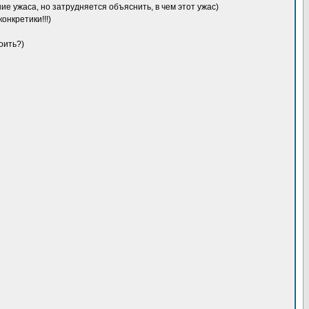
 ужаса, но затрудняется объяснить, в чем этот ужас)
нкретики!!!)
оить?)