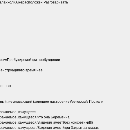
меланхолия/нерасположен Разговаривать
ром/Пробуждение/при пробуждении
нструация/во время нее
ленных
ый, неунывающий (хорошее настроение)/вечером/в Постели
ражаемое, кажущееся
ражаемое, кажущееся/что она Беременна
жаемое, кажущееся/Видения имеет(без конкретики!!!)
ажаемое, кажущееся/Видения имеет/при Закрытых глазах