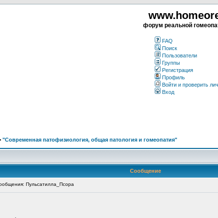
www.homeorea
форум реальной гомеопа
FAQ
Поиск
Пользователи
Группы
Регистрация
Профиль
Войти и проверить ли
Вход
>
"Современная патофизиология, общая патология и гомеопатия"
Сообщение
ообщения: Пульсатилла_Псора