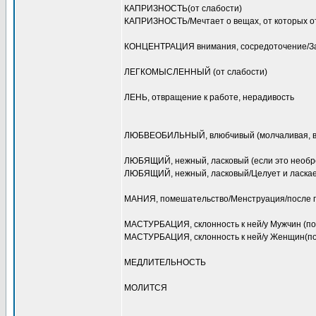
КАПРИЗНОСТЬ(от слабости)
КАПРИЗНОСТЬ/Мечтает о вещах, от которых от
КОНЦЕНТРАЦИЯ внимания, сосредоточение/З
ЛЕГКОМЫСЛЕННЫЙ (от слабости)
ЛЕНЬ, отвращение к работе, нерадивость
ЛЮБВЕОБИЛЬНЫЙ, влюбчивый (молчаливая, вн
ЛЮБЯЩИЙ, нежный, ласковый (если это необр
ЛЮБЯЩИЙ, нежный, ласковый/Целует и ласкае
МАНИЯ, помешательство/Менструация/после 
МАСТУРБАЦИЯ, склонность к ней/у Мужчин (пос
МАСТУРБАЦИЯ, склонность к ней/у Женщин(пос
МЕДЛИТЕЛЬНОСТЬ
МОЛИТСЯ