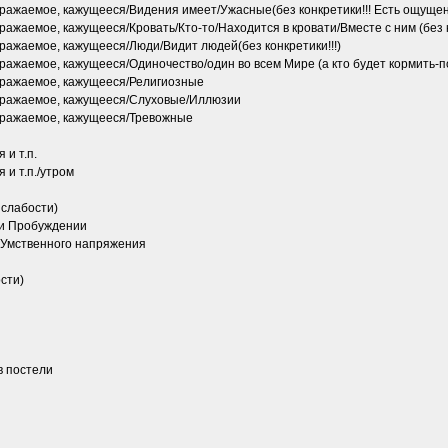
аемое, кажущееся/Видения имеет/Ужасные(без конкретики!!! Есть ощущение
аемое, кажущееся/Кровать/Кто-то/Находится в кровати/Вместе с ним (без ко
жаемое, кажущееся/Люди/Видит людей(без конкретики!!!)
жаемое, кажущееся/Одиночество/один во всем Мире (а кто будет кормить-п
ражаемое, кажущееся/Религиозные
ражаемое, кажущееся/Слуховые/Иллюзии
ражаемое, кажущееся/Тревожные
и т.п.
и т.п./утром
слабости)
и Пробуждении
 Умственного напряжения
сти)
в постели