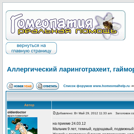
Аллергический ларинготрахеит, гаймор
Список форумов www.homeorealhelp.ru
-
Автор
olderdoctor
Добавлено: Вт Май 29, 2012 11:33 am
Заголовок соо
врач-гомеопат
на приеме 24.03.12
Мальчик 9 лет, темный, худощавый, подвижный,