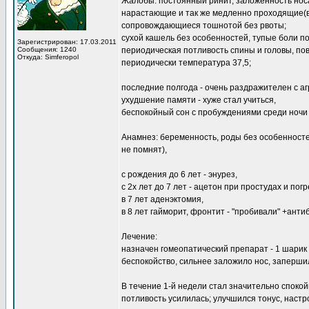
Жалобы: постоянный ринит, заложенность носа
нарастающие и так же медленно проходящие(вн
сопровождающиеся тошнотой без рвоты;
сухой кашель без особенностей, тупые боли по
Зарегистрирован: 17.03.2011
Сообщения: 1240
периодическая потливость спины и головы, пов
Откуда: Simferopol
периодически температура 37,5;
последние полгода - очень раздражителен с аг
ухудшение памяти - хуже стал учиться,
беспокойный сон с пробуждениями среди ночи
Анамнез: беременность, роды без особенностей
не помнят),
с рождения до 6 лет - энурез,
с 2х лет до 7 лет - ацетон при простудах и пог
в 7 лет аденэктомия,
в 8 лет гайморит, фронтит - "пробивали" +анти
Лечение:
назначен гомеопатический препарат - 1 шарик 
беспокойство, сильнее заложило нос, запершило
В течение 1-й недели стал значительно споко
потливость усилилась; улучшился тонус, настро