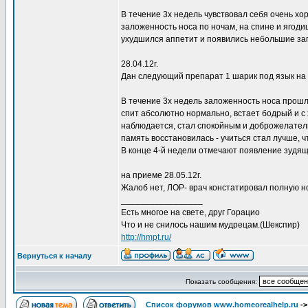
В течение 3х недель чувствовал себя очень хо
заложенность носа по ночам, на спине и ягод
ухудшился аппетит и появились небольшие за
28.04.12г.
Дан следующий препарат 1 шарик под язык на
В течение 3х недель заложенность носа прошл
спит абсолютно нормально, встает бодрый и с
наблюдается, стал спокойным и доброжелатель
память восстановилась - учиться стал лучше, ч
В конце 4-й недели отмечают появление зудящи
на приеме 28.05.12г.
Жалоб нет, ЛОР- врач констатировал полную н
_________________
Есть многое на свете, друг Горацио
Что и не снилось нашим мудрецам.(Шекспир)
http://hmpt.ru/
Вернуться к началу
Показать сообщения:
Список форумов www.homeorealhelp.ru
-