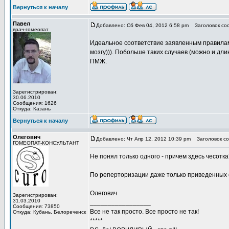
Вернуться к началу
Павел
Добавлено: Сб Фев 04, 2012 6:58 pm
Заголовок со
врач-гомеопат
Идеальное соответствие заявленным правилам 
мозгу))). Побольше таких случаев (можно и дли
ПМЖ.
Зарегистрирован:
30.06.2010
Сообщения: 1626
Откуда: Казань
Вернуться к началу
Олегович
Добавлено: Чт Апр 12, 2012 10:39 pm
Заголовок со
ГОМЕОПАТ-КОНСУЛЬТАНТ
Не понял только одного - причем здесь чесотка
По реперторизации даже только приведенных 
Олегович
Зарегистрирован:
31.03.2010
_________________
Сообщения: 73850
Все не так просто. Все просто не так!
Откуда: Кубань, Белореченск
*****