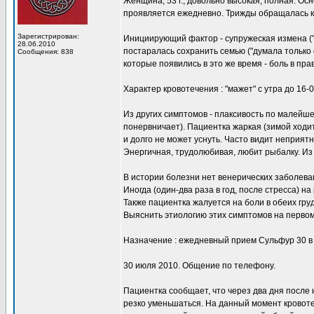
Женщина, 53 г., довольно высокая, полная. Ос
проявляется ежедневно. Трижды обращалась к 
Зарегистрирован:
Инициирующий фактор - супружеская измена ("му
28.06.2010
постаралась сохранить семью ("думала только 
Сообщения: 838
которые появились в это же время - боль в пр
Характер кровотечения : "мажет" с утра до 16-0
Из других симптомов - плаксивость по малейше
понервничает). Пациентка жаркая (зимой ходит 
и долго не может уснуть. Часто видит неприятн
Энергичная, трудолюбивая, любит рыбалку. Из
В истории болезни нет венерических заболева
Иногда (один-два раза в год, после стресса) 
Также пациентка жалуется на боли в обеих груд
Выяснить этиологию этих симптомов на первом 
Назначение : ежедневный прием Сульфур 30 в
30 июля 2010. Общение по телефону.
Пациентка сообщает, что через два дня после
резко уменьшаться. На данный момент кровот