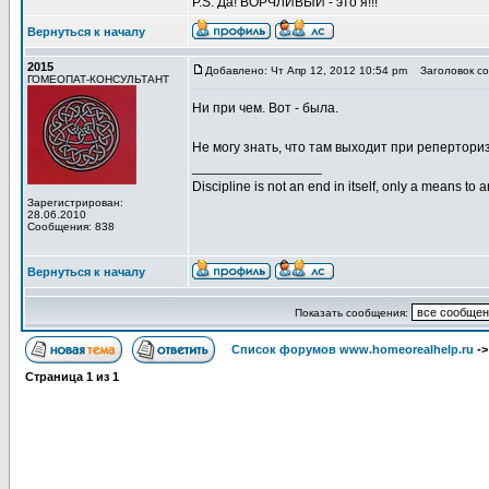
P.S. Да! ВОРЧЛИВЫЙ - это я!!!
Вернуться к началу
2015
Добавлено: Чт Апр 12, 2012 10:54 pm
Заголовок со
ГОМЕОПАТ-КОНСУЛЬТАНТ
Ни при чем. Вот - была.
Не могу знать, что там выходит при реперториз
_________________
Discipline is not an end in itself, only a means to 
Зарегистрирован:
28.06.2010
Сообщения: 838
Вернуться к началу
Показать сообщения:
Список форумов www.homeorealhelp.ru
-
Страница
1
из
1