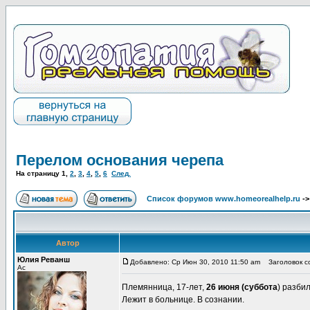
Перелом основания черепа
На страницу
1
,
2
,
3
,
4
,
5
,
6
След.
Список форумов www.homeorealhelp.ru
-
Автор
Юлия Реванш
Добавлено: Ср Июн 30, 2010 11:50 am
Заголовок со
Ас
Племянница, 17-лет,
26 июня (суббота
) разби
Лежит в больнице. В сознании.