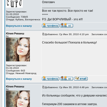
Олегович
_________________
Все не так просто. Все просто не так!
Зарегистрирован:
31.03.2010
*****
Сообщения: 73845
P.S. Да! ВОРЧЛИВЫЙ - это я!!!
Откуда: Кубань, Белореченск
Вернуться к началу
Юлия Реванш
Добавлено: Ср Июн 30, 2010 4:10 pm
Заголовок со
Ас
Спасибо большое! Поехала в больницу!
Зарегистрирован:
01.04.2010
Сообщения: 643
Откуда: Нижний Новгород
Вернуться к началу
Юлия Реванш
Добавлено: Ср Июн 30, 2010 4:48 pm
Заголовок со
Ас
Из больницы сообщили, что у девушки началис
Гиперикум-200 закажем в аптеке завтра.