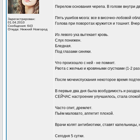
Перелом основания черепа. В голове внутри две
Пять ушибов мозга: все в височно-лобовой обла
Зарегистрирован:
01.04.2010
Голова при поворотах кружится и тошнит. Вчера 
Сообщения: 643
Откуда: Нижний Новгород
Из левого уха вытекает кровь.
Слух понижен.
Бледная.
Под глазами синяки.
Что произошло с ней - не помнит.
Рвота с желчью и кровяными сгустками (1-2 раза
После мочеиспускания некоторое время подте
В первые два дня была возбудимость и раздра
СЕЙЧАС настроение улучшилось, стала спокой
Часто спит, дремлет.
Пьём маловато, аппетит плохой.
Врачи колят антибиотики, ставят капельницы, 
Сегодня 5 сутки.