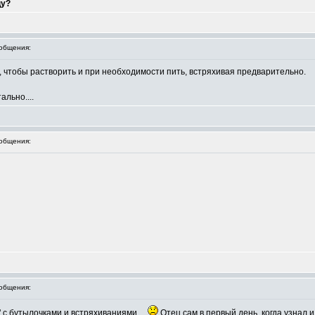
цу?
общения:
и, чтобы растворить и при необходимости пить, встряхивая предварительно.
льно....
общения:
общения:
" с бутылочками и встряхиваниями....
Отец сам в первый день, когда узнал и