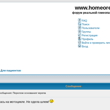
www.homeorea
форум реальной гомеопа
FAQ
Поиск
Пользователи
Группы
Регистрация
Профиль
Войти и проверить ли
Вход
>
Для пациентов
Сообщение
общения: Перелом основания черепа
лась на мотоцикле. Не одела шлем!