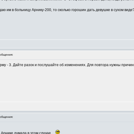
даю им в больницу Арнику-200, то сколько горошин дать девушке в сухом виде?
общения:
рму - 3. Дайте разок и послушайте об изменениях. Для повтора нужны причин
общения:
Арнике думала в этом случае....