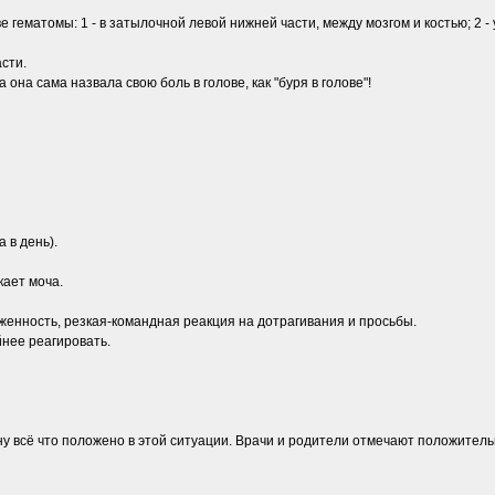
 гематомы: 1 - в затылочной левой нижней части, между мозгом и костью; 2 - 
сти.
она сама назвала свою боль в голове, как "буря в голове"!
 в день).
кает моча.
женность, резкая-командная реакция на дотрагивания и просьбы.
нее реагировать.
ну всё что положено в этой ситуации. Врачи и родители отмечают положитель