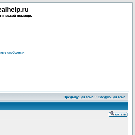
lhelp.ru
тической помощи.
чные сообщения
Предыдущая тема
::
Следующая тема