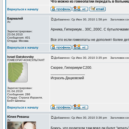
Что можно из гомеопатии передать в больни
Вернуться к началу
Бармалей
Добавлено: Ср Июн 30, 2010 1:58 pm
Заголовок со
Ас
Арника, Гиперикум... 30С, 200С. С бутылочкам
Зарегистрирован:
23.04.2010
Сообщения: 401
Все это если гомеопаты не дополнят более дета
Откуда: Москва
Вернуться к началу
Israel Datskovsky
Добавлено: Ср Июн 30, 2010 3:35 pm
Заголовок со
ГОМЕОПАТ-КОНСУЛЬТАНТ
Скорее, Гиперикум С200.
_________________
Исраэль Дацковский
Зарегистрирован:
01.04.2010
Сообщения: 286
Откуда: Страна Израиля,
Бейт-Шемеш
Вернуться к началу
Юлия Реванш
Добавлено: Ср Июн 30, 2010 3:36 pm
Заголовок со
Ас
Боюсь, что родители там вряд ли будут "играть