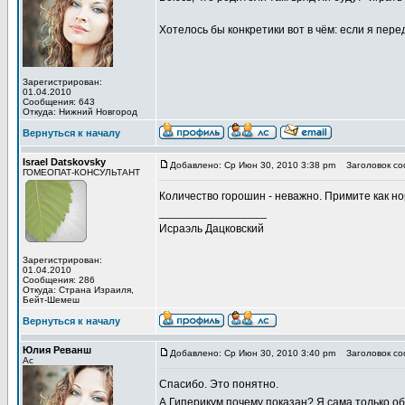
Хотелось бы конкретики вот в чём: если я пере
Зарегистрирован:
01.04.2010
Сообщения: 643
Откуда: Нижний Новгород
Вернуться к началу
Israel Datskovsky
Добавлено: Ср Июн 30, 2010 3:38 pm
Заголовок со
ГОМЕОПАТ-КОНСУЛЬТАНТ
Количество горошин - неважно. Примите как но
_________________
Исраэль Дацковский
Зарегистрирован:
01.04.2010
Сообщения: 286
Откуда: Страна Израиля,
Бейт-Шемеш
Вернуться к началу
Юлия Реванш
Добавлено: Ср Июн 30, 2010 3:40 pm
Заголовок со
Ас
Спасибо. Это понятно.
А Гиперикум почему показан? Я сама только об 