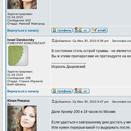
Зарегистрирован:
01.04.2010
Сообщения: 643
Откуда: Нижний Новгород
Вернуться к началу
Israel Datskovsky
Добавлено: Ср Июн 30, 2010 6:36 pm
Заголовок со
ГОМЕОПАТ-КОНСУЛЬТАНТ
В состоянии столь острой травмы - не является
Вы ж этими препаратами не претендуете на к
_________________
Исраэль Дацковский
Зарегистрирован:
01.04.2010
Сообщения: 286
Откуда: Страна Израиля,
Бейт-Шемеш
Вернуться к началу
Юлия Реванш
Добавлено: Ср Июн 30, 2010 6:47 pm
Заголовок со
Ас
Дали Арнику-200 в 18 часов по Москве.
Если удасться к завтрашнему дню достать у ме
Или нужен перерыв какой-то выдержать после