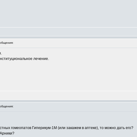
общения:
.
онституциональное лечение.
общения:
стных гомеопатов Гиперикум-1М (или закажем в аптеке), то можно дать его?
 Арники?