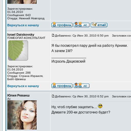
Зарегистрирован:
01.04.2010
Сообщения: 643
Откуда: Нижний Новгород
Вернуться к началу
Israel Datskovsky
Добавлено: Ср Июн 30, 2010 6:50 pm
Заголовок со
ГОМЕОПАТ-КОНСУЛЬТАНТ
Я бы посмотрел пару дней на работу Арники.
А зачем 1М?
_________________
Исраэль Дацковский
Зарегистрирован:
01.04.2010
Сообщения: 286
Откуда: Страна Израиля,
Бейт-Шемеш
Вернуться к началу
Юлия Реванш
Добавлено: Ср Июн 30, 2010 6:52 pm
Заголовок со
Ас
Ну, чтоб глубже зацепить....
Думаете 200-ки достаточно будет?