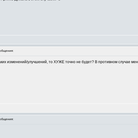
общения:
каких изменений/улучшений, то ХУЖЕ точно не будет? В противном случае ме
общения: