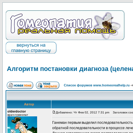
Алгоритм постановки диагноза (целен
Список форумов www.homeorealhelp.ru
-
Автор
olderdoctor
Добавлено: Чт Фев 02, 2012 7:31 pm
Заголовок сооб
врач-гомеопат
Ганеман первым выделил последовательность п
обратной последовательности в процессе лечени