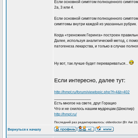
Если основной симптом полноценного симптома
2а, 3 или 4.
Если основной симптом полноценного симптома
симптомы внутри каждой из указанных рубрик.
Когда «треножник Геринга» построен правиль
Далее, используя аналитический метод, с по
патогенеза лекарства, и только в случае полн
Ну вот, так лучше будет перевариваться...
Если интересно, далее тут:
http://hmpt.ru/forum/viewtopic.php?f=4&t=402
_________________
Есть многое на свете, друг Горацио
Что и не снилось нашим мудрецам.(Шекспир)
http://hmpt.ru/
Последний раз редактировалось: olderdoctor (Вт Авг 21
Вернуться к началу