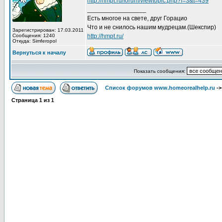
http://hmpt.ru/forum/viewtopic.php?f=3&t=439
_________________
Есть многое на свете, друг Горацио
Что и не снилось нашим мудрецам.(Шекспир)
Зарегистрирован: 17.03.2011
Сообщения: 1240
http://hmpt.ru/
Откуда: Simferopol
Вернуться к началу
Показать сообщения:
Список форумов www.homeorealhelp.ru
-
Страница
1
из
1