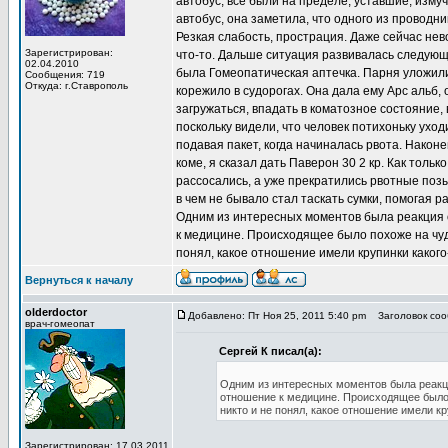
автобус, все были на пределе, уставшие, измуч
автобус, она заметила, что одного из проводник
Резкая слабость, прострация. Даже сейчас нев
Зарегистрирован:
что-то. Дальше ситуация развивалась следующи
02.04.2010
была Гомеопатическая аптечка. Парня уложили 
Сообщения: 719
Откуда: г.Ставрополь
корежило в судорогах. Она дала ему Арс альб, 
загружаться, впадать в коматозное состояние,
поскольку видели, что человек потихоньку уход
подавая пакет, когда начиналась рвота. Након
коме, я сказал дать Паверон 30 2 кр. Как тольк
рассосались, а уже прекратились рвотные позыв
в чем не бывало стал таскать сумки, помогая 
Одним из интересных моментов была реакция 
к медицине. Происходящее было похоже на чудо
понял, какое отношение имели крупинки каког
Вернуться к началу
olderdoctor
Добавлено: Пт Ноя 25, 2011 5:40 pm
Заголовок сооб
врач-гомеопат
Сергей К писал(а):
Одним из интересных моментов была реакци
отношение к медицине. Происходящее было п
никто и не понял, какое отношение имели 
Зарегистрирован: 17.03.2011