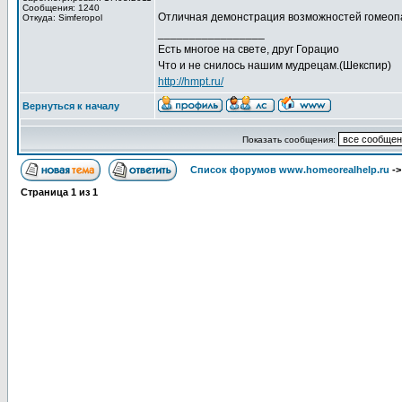
Сообщения: 1240
Отличная демонстрация возможностей гомеопат
Откуда: Simferopol
_________________
Есть многое на свете, друг Горацио
Что и не снилось нашим мудрецам.(Шекспир)
http://hmpt.ru/
Вернуться к началу
Показать сообщения:
Список форумов www.homeorealhelp.ru
-
Страница
1
из
1