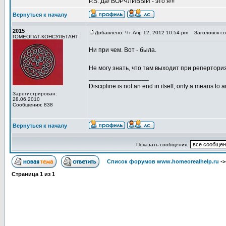
P.S. Да! ВОРЧЛИВЫЙ - это я!!!
Вернуться к началу
2015
Добавлено: Чт Апр 12, 2012 10:54 pm
Заголовок со
ГОМЕОПАТ-КОНСУЛЬТАНТ
Ни при чем. Вот - была.
Не могу знать, что там выходит при реперториз
_________________
Discipline is not an end in itself, only a means to 
Зарегистрирован:
28.06.2010
Сообщения: 838
Вернуться к началу
Показать сообщения:
Список форумов www.homeorealhelp.ru
-
Страница
1
из
1