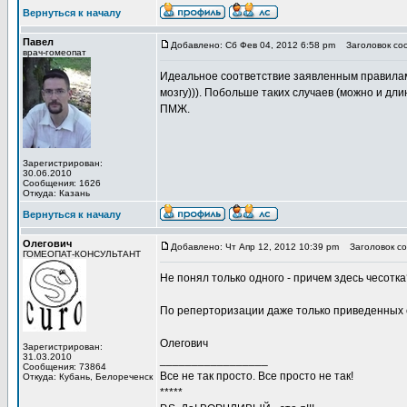
Вернуться к началу
Павел
Добавлено: Сб Фев 04, 2012 6:58 pm
Заголовок со
врач-гомеопат
Идеальное соответствие заявленным правилам 
мозгу))). Побольше таких случаев (можно и дли
ПМЖ.
Зарегистрирован:
30.06.2010
Сообщения: 1626
Откуда: Казань
Вернуться к началу
Олегович
Добавлено: Чт Апр 12, 2012 10:39 pm
Заголовок со
ГОМЕОПАТ-КОНСУЛЬТАНТ
Не понял только одного - причем здесь чесотка
По реперторизации даже только приведенных 
Олегович
Зарегистрирован:
31.03.2010
_________________
Сообщения: 73864
Все не так просто. Все просто не так!
Откуда: Кубань, Белореченск
*****