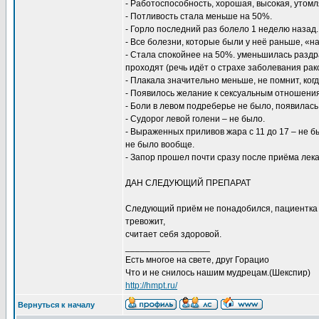
- Работоспособность, хорошая, высокая, утомл
- Потливость стала меньше на 50%.
- Горло последний раз болело 1 неделю назад
- Все болезни, которые были у неё раньше, «н
- Стала спокойнее на 50%. уменьшилась раздр
проходят (речь идёт о страхе заболевания рак
- Плакала значительно меньше, не помнит, когд
- Появилось желание к сексуальным отношения
- Боли в левом подреберье не было, появилас
- Судорог левой голени – не было.
- Выраженных приливов жара с 11 до 17 – не бы
не было вообще.
- Запор прошел почти сразу после приёма лека
ДАН СЛЕДУЮЩИЙ ПРЕПАРАТ
Следующий приём не понадобился, пациентка п
тревожит,
считает себя здоровой.
_________________
Есть многое на свете, друг Горацио
Что и не снилось нашим мудрецам.(Шекспир)
http://hmpt.ru/
Вернуться к началу