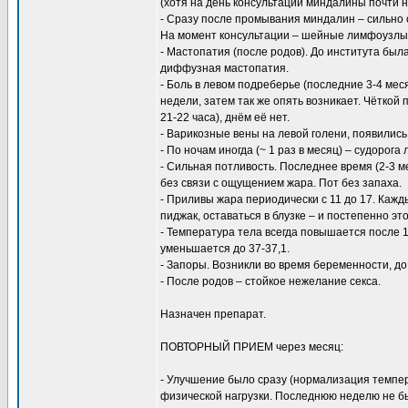
(хотя на день консультации миндалины почти н
- Сразу после промывания миндалин – сильно
На момент консультации – шейные лимфоузлы
- Мастопатия (после родов). До института бы
диффузная мастопатия.
- Боль в левом подреберье (последние 3-4 меся
недели, затем так же опять возникает. Чёткой
21-22 часа), днём её нет.
- Варикозные вены на левой голени, появились 
- По ночам иногда (~ 1 раз в месяц) – судорог
- Сильная потливость. Последнее время (2-3 ме
без связи с ощущением жара. Пот без запаха.
- Приливы жара периодически с 11 до 17. Кажд
пиджак, оставаться в блузке – и постепенно эт
- Температура тела всегда повышается после 10
уменьшается до 37-37,1.
- Запоры. Возникли во время беременности, до
- После родов – стойкое нежелание секса.
Назначен препарат.
ПОВТОРНЫЙ ПРИЕМ через месяц:
- Улучшение было сразу (нормализация темпе
физической нагрузки. Последнюю неделю не бы