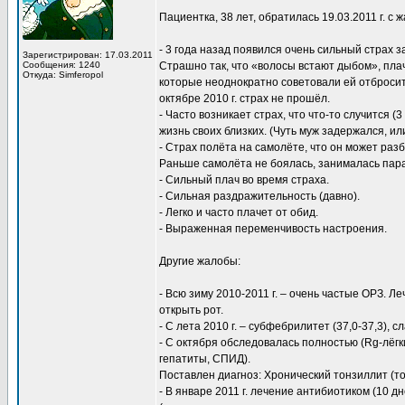
Пациентка, 38 лет, обратилась 19.03.2011 г. с
- 3 года назад появился очень сильный страх 
Зарегистрирован: 17.03.2011
Сообщения: 1240
Страшно так, что «волосы встают дыбом», плач
Откуда: Simferopol
которые неоднократно советовали ей отбросит
октябре 2010 г. страх не прошёл.
- Часто возникает страх, что что-то случится (
жизнь своих близких. (Чуть муж задержался, ил
- Страх полёта на самолёте, что он может раз
Раньше самолёта не боялась, занималась па
- Сильный плач во время страха.
- Сильная раздражительность (давно).
- Легко и часто плачет от обид.
- Выраженная переменчивость настроения.
Другие жалобы:
- Всю зиму 2010-2011 г. – очень частые ОРЗ. Л
открыть рот.
- С лета 2010 г. – субфебрилитет (37,0-37,3), с
- С октября обследовалась полностью (Rg-лёгки
гепатиты, СПИД).
Поставлен диагноз: Хронический тонзиллит (т
- В январе 2011 г. лечение антибиотиком (10