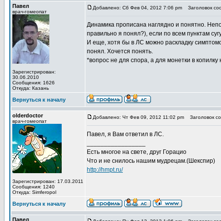
Павел
Добавлено: Сб Фев 04, 2012 7:06 pm
Заголовок со
врач-гомеопат
Динамика прописана наглядно и понятно. Непон
правильно я понял?), если по всем пунктам с
И еще, хотя бы в ЛС можно раскладку симптом
понял. Хочется понять.
*вопрос не для спора, а для монетки в копилку 
Зарегистрирован:
30.06.2010
Сообщения: 1626
Откуда: Казань
Вернуться к началу
olderdoctor
Добавлено: Чт Фев 09, 2012 11:02 pm
Заголовок со
врач-гомеопат
Павел, я Вам ответил в ЛС.
_________________
Есть многое на свете, друг Горацио
Что и не снилось нашим мудрецам.(Шекспир)
http://hmpt.ru/
Зарегистрирован: 17.03.2011
Сообщения: 1240
Откуда: Simferopol
Вернуться к началу
Павел