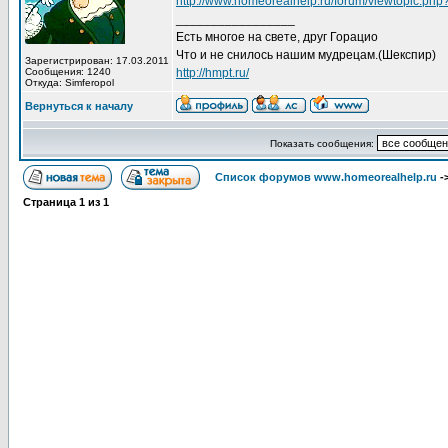
http://www.homeorealhelp.ru/forum/viewtopic.php
_________________
Есть многое на свете, друг Горацио
Что и не снилось нашим мудрецам.(Шекспир)
Зарегистрирован: 17.03.2011
Сообщения: 1240
http://hmpt.ru/
Откуда: Simferopol
Вернуться к началу
Показать сообщения:
Список форумов www.homeorealhelp.ru
-
Страница
1
из
1