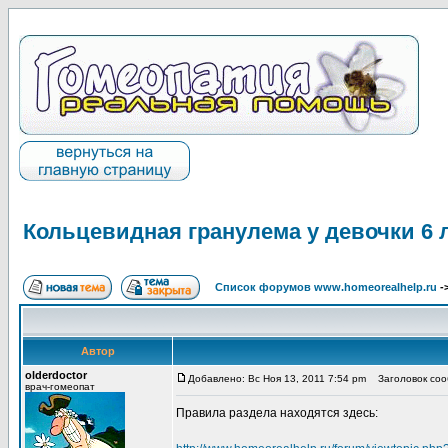
Кольцевидная гранулема у девочки 6 л
Список форумов www.homeorealhelp.ru
-
Автор
olderdoctor
Добавлено: Вс Ноя 13, 2011 7:54 pm
Заголовок сооб
врач-гомеопат
Правила раздела находятся здесь: