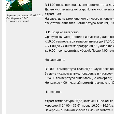
B 14.00 резко поднялась температура тела до 
Далее – сильный сухой жар. Ночью – сильный жа
Утром – 39,0°.
Зарегистрирован: 17.03.2011
Сообщения: 1240
На след. день замечено, что он часто и понем
Откуда: Simferopol
отсутствие аппетита. Температура тела 39,0° к 
В 11.00 дано лекарство.
Сразу улыбнулся, пополз к игрушкам. Далее в
К 19.00 температура тела снизилась до 37,5°, 
С 21.00 до 24.00 температура 38,5°. Далее (во 
до 9.00 – сон крепкий, глубокий. После 4.00 
На след.день:
В 9.00 – температура тела 36,6°. Улучшился аппе
За день – самочувствие, поведение и настрое
К 24.00 температура снизилась (не измеряли).
Ночьью до 4.00 – частый громкий плач во сне. С
Через день:
Утром температура 36,5°, замечены несколько 
хорошее. К 14.00 – 37,6°, после 16.00 – 36,6°, к 2
Вечером – обильная красная сыпь на животе и 