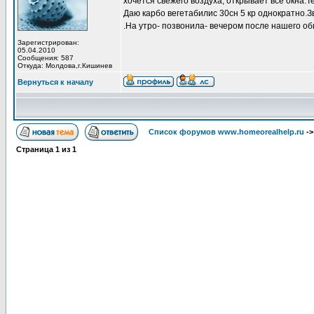
хочется свежего воздуха, открывает все окна.Т
Даю карбо вегетабилис 30сн 5 кр однократно.
.На утро- позвонила- вечером после нашего об
Зарегистрирован:
05.04.2010
Сообщения: 587
Откуда: Молдова,г.Кишинев
Вернуться к началу
Список форумов www.homeorealhelp.ru
-
Страница
1
из
1