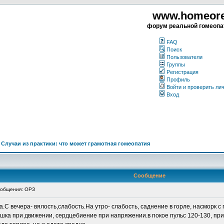
www.homeorea
форум реальной гомеопа
FAQ
Поиск
Пользователи
Группы
Регистрация
Профиль
Войти и проверить ли
Вход
>
Случаи из практики: что может грамотная гомеопатия
Сообщение
общения: ОРЗ
.С вечера- вялость,слабость.На утро- слабость, саднение в горле, насморк
ка при движении, сердцебиение при напряжении.в покое пульс 120-130, при 