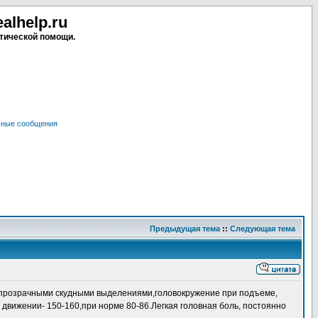
lhelp.ru
тической помощи.
чные сообщения
Предыдущая тема
::
Следующая тема
 с прозрачными скудными выделениями,головокружение при подъеме,
движении- 150-160,при норме 80-86.Легкая головная боль, постоянно