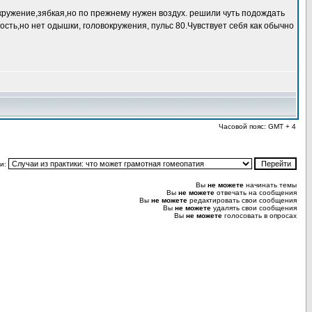
кружение,зябкая,но по прежнему нужен воздух. решили чуть подождать
сть,но нет одышки, головокружения, пульс 80.Чувствует себя как обычно
Часовой пояс: GMT + 4
и:
Вы
не можете
начинать темы
Вы
не можете
отвечать на сообщения
Вы
не можете
редактировать свои сообщения
Вы
не можете
удалять свои сообщения
Вы
не можете
голосовать в опросах