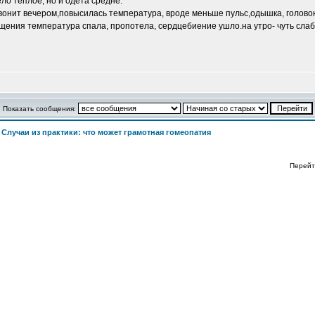
ело теплое, но и одета средне.
Звонит вечером,повысилась температура, вроде меньше пульс,одышка, голово
щения температура спала, пропотела, сердцебиение ушло.на утро- чуть слабо
Показать сообщения:
>
Случаи из практики: что может грамотная гомеопатия
Перейт