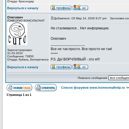
Откуда: Краснодар
Вернуться к началу
Олегович
Добавлено: Сб Мар 14, 2026 8:27 pm
Заголовок со
ГОМЕОПАТ-КОНСУЛЬТАНТ
Не сталкивался... Нет информации.
Олегович
_________________
Все не так просто. Все просто не так!
Зарегистрирован:
31.03.2010
*****
Сообщения: 73850
P.S. Да! ВОРЧЛИВЫЙ - это я!!!
Откуда: Кубань, Белореченск
Вернуться к началу
Показать сообщения:
Список форумов www.homeorealhelp.ru
-
Страница
1
из
1