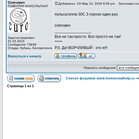
Олегович
Добавлено: Сб Мар 14, 2026 8:09 pm
Заголовок со
ГОМЕОПАТ-КОНСУЛЬТАНТ
пульсатилла 30С 3 горохи один раз
олегович
_________________
Все не так просто. Все просто не так!
Зарегистрирован:
31.03.2010
*****
Сообщения: 73839
P.S. Да! ВОРЧЛИВЫЙ - это я!!!
Откуда: Кубань, Белореченск
Вернуться к началу
Показать сообщения:
Список форумов www.homeorealhelp.ru
-
Страница
1
из
1