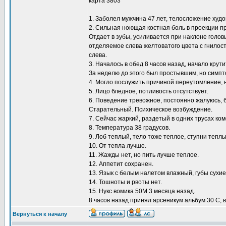
карта 3803
1. Заболел мужчина 47 лет, телосложение худо
2. Сильная ноющая костная боль в проекции п
Отдает в зубы, усиливается при наклоне головы 
отделяемое слева желтоватого цвета с гнилост
слева.
3. Началось в обед 8 часов назад, начало крут
За неделю до этого был простывшим, но симпто
4. Могло послужить причиной переутомление, 
5. Лицо бледное, потливость отсутствует.
6. Поведение тревожное, постоянно жалуюсь, 
Старательный. Психическое возбуждение.
7. Сейчас жаркий, раздетый в одних трусах ко
8. Температура 38 градусов.
9. Лоб теплый, тело тоже теплое, ступни теплы
10. От тепла лучше.
11. Жажды нет, но пить лучше теплое.
12. Аппетит сохранен.
13. Язык с белым налетом влажный, губы сухи
14. Тошноты и рвоты нет.
15. Нукс вомика 50М 3 месяца назад.
8 часов назад принял арсеникум альбум 30 С, в
Вернуться к началу