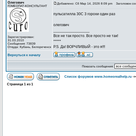
Олегович
Добавлено: Сб Мар 14, 2026 8:09 pm
Заголовок со
ГОМЕОПАТ-КОНСУЛЬТАНТ
пульсатилла 30С 3 горохи один раз
олегович
_________________
Все не так просто. Все просто не так!
Зарегистрирован:
31.03.2010
*****
Сообщения: 73839
P.S. Да! ВОРЧЛИВЫЙ - это я!!!
Откуда: Кубань, Белореченск
Вернуться к началу
Показать сообщения:
Список форумов www.homeorealhelp.ru
-
Страница
1
из
1