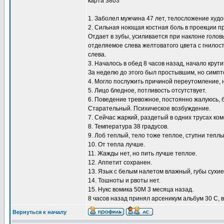
карта 3803
1. Заболел мужчина 47 лет, телосложение худо
2. Сильная ноющая костная боль в проекции п
Отдает в зубы, усиливается при наклоне головы 
отделяемое слева желтоватого цвета с гнилост
слева.
3. Началось в обед 8 часов назад, начало крут
За неделю до этого был простывшим, но симпто
4. Могло послужить причиной переутомление, 
5. Лицо бледное, потливость отсутствует.
6. Поведение тревожное, постоянно жалуюсь, 
Старательный. Психическое возбуждение.
7. Сейчас жаркий, раздетый в одних трусах ко
8. Температура 38 градусов.
9. Лоб теплый, тело тоже теплое, ступни теплы
10. От тепла лучше.
11. Жажды нет, но пить лучше теплое.
12. Аппетит сохранен.
13. Язык с белым налетом влажный, губы сухи
14. Тошноты и рвоты нет.
15. Нукс вомика 50М 3 месяца назад.
8 часов назад принял арсеникум альбум 30 С, в
Вернуться к началу