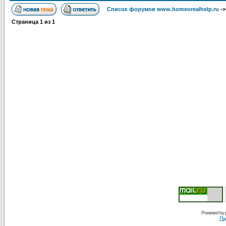
Список форумов www.homeorealhelp.ru
-
Страница
1
из
1
Powered by
По