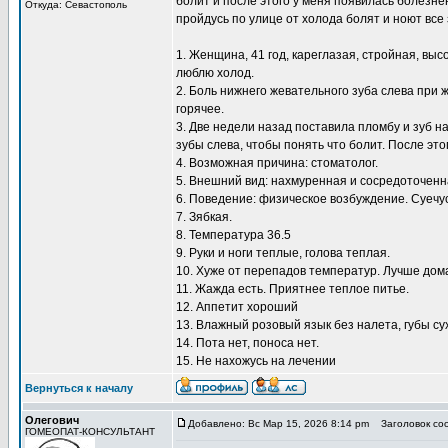
болит и после этого у меня появилась болезне
Откуда: Севастополь
пройдусь по улице от холода болят и ноют все 
1. Женщина, 41 год, кареглазая, стройная, вы
люблю холод.
2. Боль нижнего жевательного зуба слева при 
горячее.
3. Две недели назад поставила пломбу и зуб 
зубы слева, чтобы понять что болит. После эт
4. Возможная причина: стоматолог.
5. Внешний вид: нахмуренная и сосредоточенн
6. Поведение: физическое возбуждение. Суечус
7. Зябкая.
8. Температура 36.5
9. Руки и ноги теплые, голова теплая.
10. Хуже от перепадов температур. Лучше дома
11. Жажда есть. Приятнее теплое питье.
12. Аппетит хороший
13. Влажный розовый язык без налета, губы су
14. Пота нет, поноса нет.
15. Не нахожусь на лечении
Вернуться к началу
Олегович
Добавлено: Вс Мар 15, 2026 8:14 pm
Заголовок со
ГОМЕОПАТ-КОНСУЛЬТАНТ