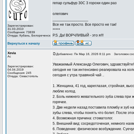
гепар сульфур 30С 3 горохи один раз
олегович
_________________
Все не так просто. Все просто не так!
Зарегистрирован:
31.03.2010
*****
Сообщения: 73839
P.S. Да! ВОРЧЛИВЫЙ - это я!!!
Откуда: Кубань, Белореченск
Вернуться к началу
Xevia
Добавлено: Пн Мар 16, 2026 8:11 pm
Заголовок со
Ас
Уважаемый Александр Олегович, здравствуйте!
Зарегистрирован:
сегодня не так интенсивно реагировала на холо
04.04.2019
Сообщения: 245
сегодня с утра травяной чай ..
Откуда: Севастополь
1. Женщина, 41 год, кареглазая, стройная, вы
люблю холод.
2. Боль нижнего жевательного зуба слева при 
горячее.
3. Две недели назад поставила пломбу и зуб 
зубы слева, чтобы понять что болит. После эт
4. Возможная причина: стоматолог.
5. Внешний вид: сосредоточеная, немного нах
6. Поведение: физическое возбуждение. Суечус