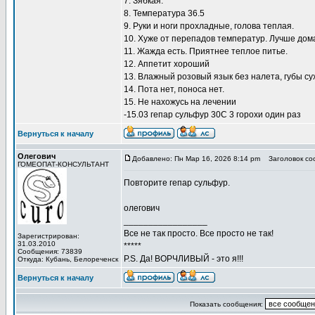
7. Зябкая.
8. Температура 36.5
9. Руки и ноги прохладные, голова теплая.
10. Хуже от перепадов температур. Лучше дома
11. Жажда есть. Приятнее теплое питье.
12. Аппетит хороший
13. Влажный розовый язык без налета, губы су
14. Пота нет, поноса нет.
15. Не нахожусь на лечении
-15.03 гепар сульфур 30С 3 горохи один раз
Вернуться к началу
Олегович
Добавлено: Пн Мар 16, 2026 8:14 pm
Заголовок со
ГОМЕОПАТ-КОНСУЛЬТАНТ
Повторите гепар сульфур.
олегович
_________________
Все не так просто. Все просто не так!
Зарегистрирован:
31.03.2010
*****
Сообщения: 73839
P.S. Да! ВОРЧЛИВЫЙ - это я!!!
Откуда: Кубань, Белореченск
Вернуться к началу
Показать сообщения: