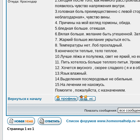
2.сегодня после того, как немного расстроилас
Откуда: Краснодар
появилось чувство напряжения внутри.
3.головная боль преимущественно с левой стор
неблагодарная», чувство вины.
4. Причины на мой взгляд гормоны, обида.
5.бледная больше. отекшая.
6.Вялая больше. желание быть утешенной. За
7. Жаркий больше.желание укрыться есть.
8. Температуры нет. Лоб прохладный.
9.конечности теплые, тело теплое.
10.Лучше лёжа и полулежа, свет не яркий, но е
11. Пить хотелось больше теплого питья. Уров
12. Хочется вкусного , скорее сладкого ( я и в 
13.Язык влажный.
14.Выделения послеродовые не обильные.
15.На лечении не нахожусь.
Помогите , пожалуйста, с назначением.
Вернуться к началу
Показать сообщения:
Список форумов www.homeorealhelp.ru
-
Страница
1
из
1