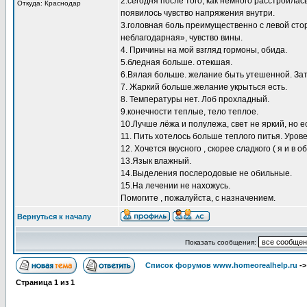
2.сегодня после того, как немного расстроилас
Откуда: Краснодар
появилось чувство напряжения внутри.
3.головная боль преимущественно с левой стор
неблагодарная», чувство вины.
4. Причины на мой взгляд гормоны, обида.
5.бледная больше. отекшая.
6.Вялая больше. желание быть утешенной. За
7. Жаркий больше.желание укрыться есть.
8. Температуры нет. Лоб прохладный.
9.конечности теплые, тело теплое.
10.Лучше лёжа и полулежа, свет не яркий, но е
11. Пить хотелось больше теплого питья. Уров
12. Хочется вкусного , скорее сладкого ( я и в 
13.Язык влажный.
14.Выделения послеродовые не обильные.
15.На лечении не нахожусь.
Помогите , пожалуйста, с назначением.
Вернуться к началу
Показать сообщения:
Список форумов www.homeorealhelp.ru
-
Страница
1
из
1