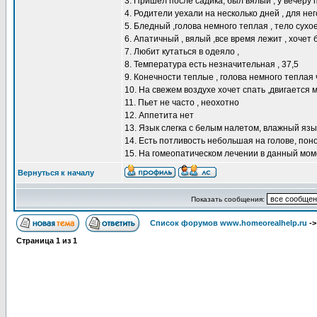
3. Пришел после садика, был вялый , у вечеру
4. Родители уехали на несколько дней , для нег
5. Бледный ,голова немного теплая , тело сухое
6. Апатичный , вялый ,все время лежит , хочет
7. Любит кутаться в одеяло ,
8. Температура есть незначительная , 37,5
9. Конечности теплые , голова немного теплая 
10. На свежем воздухе хочет спать ,двигается м
11. Пьет не часто , неохотно
12. Аппетита нет
13. Язык слегка с белым налетом, влажный язык
14. Есть потливость небольшая на голове, пон
15. На гомеопатическом лечении в данный мом
Вернуться к началу
Показать сообщения:
Список форумов www.homeorealhelp.ru
-
Страница
1
из
1