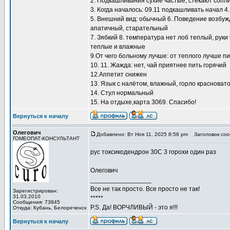
2. Подкашливания сухие частые, стекают сопли
3. Когда началось: 09.11 подкашливать начал 
5. Внешний вид: обычный 6. Поведение возбужд
апатичный, старательный
7. Зябкий 8. температура нет лоб теплый, руки
теплые и влажные
9.От чего больному лучше: от теплого лучше пи
10. 11. Жажда: нет, чай приятнее пить горячий
12.Аппетит снижен
13. Язык с налётом, влажный, горло красноват
14. Стул нормальный
15. На отдыхе,карта 3069. Спасибо!
Вернуться к началу
Олегович
Добавлено: Вт Ноя 11, 2025 8:56 pm
Заголовок соо
ГОМЕОПАТ-КОНСУЛЬТАНТ
рус токсикодендрон 30С 3 горохи один раз
Олегович
_________________
Все не так просто. Все просто не так!
Зарегистрирован:
31.03.2010
*****
Сообщения: 73845
P.S. Да! ВОРЧЛИВЫЙ - это я!!!
Откуда: Кубань, Белореченск
Вернуться к началу