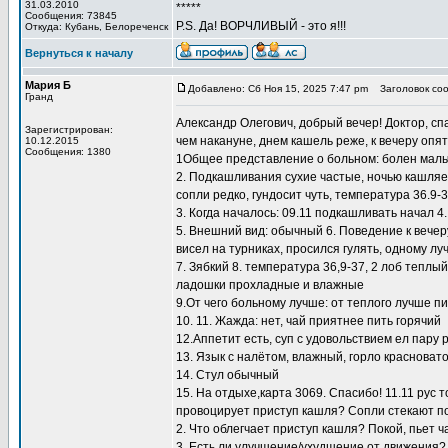
31.03.2010
*****
Сообщения: 73845
P.S. Да! ВОРЧЛИВЫЙ - это я!!!
Откуда: Кубань, Белореченск
Вернуться к началу
Мария Б
Добавлено: Сб Ноя 15, 2025 7:47 pm
Заголовок соо
Гранд
Александр Олегович, добрый вечер! Доктор, сп
Зарегистрирован:
чем накануне, днем кашель реже, к вечеру оп
10.12.2015
Сообщения: 1380
1Общее представление о больном: болен мальчик
2. Подкашливания сухие частые, ночью кашляет
сопли редко, гундосит чуть, температура 36.9-3
3. Когда началось: 09.11 подкашливать начал 
5. Внешний вид: обычный 6. Поведение к вечер
висел на турниках, просился гулять, одному л
7. Зябкий 8. температура 36,9-37, 2 лоб теплы
ладошки прохладные и влажные
9.От чего больному лучше: от теплого лучше пи
10. 11. Жажда: нет, чай приятнее пить горячий
12.Аппетит есть, суп с удовольствием ел пару 
13. Язык с налётом, влажный, горло красноват
14. Стул обычный
15. На отдыхе,карта 3069. Спасибо! 11.11 рус т
провоцирует приступ кашля? Сопли стекают по
2. Что облегчает приступ кашля? Покой, пьет 
3. Есть ли улучшение/ухудшение от движения?