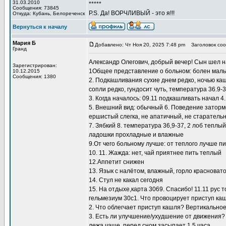
31.03.2010
*****
Сообщения: 73845
P.S. Да! ВОРЧЛИВЫЙ - это я!!!
Откуда: Кубань, Белореченск
Вернуться к началу
Мария Б
Добавлено: Чт Ноя 20, 2025 7:48 pm
Заголовок соо
Гранд
Александр Олегович, добрый вечер! Сын шел на
Зарегистрирован:
1Общее представление о больном: болен мальчик
10.12.2015
Сообщения: 1380
2. Подкашливания сухие днем редко, ночью каш
сопли редко, гундосит чуть, температура 36.9-
3. Когда началось: 09.11 подкашливать начал 
5. Внешний вид: обычный 6. Поведение заторм
ершистый слегка, не апатичный, не старатель
7. Зябкий 8. температура 36,9-37, 2 лоб теплы
ладошки прохладные и влажные
9.От чего больному лучше: от теплого лучше пи
10. 11. Жажда: нет, чай приятнее пить теплый
12.Аппетит снижен
13. Язык с налётом, влажный, горло красноват
14. Стул не какал сегодня
15. На отдыхе,карта 3069. Спасибо! 11.11 рус т
гельмезиум 30с1. Что провоцирует приступ ка
2. Что облегчает приступ кашля? Вертикально
3. Есть ли улучшение/ухудшение от движения?
лежа чаще, перед сном засыпает 1,5 часа