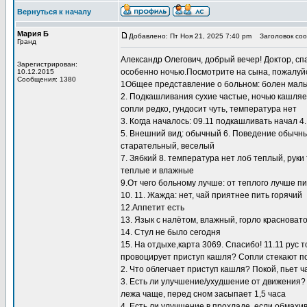
Вернуться к началу
Мария Б
Добавлено: Пт Ноя 21, 2025 7:40 pm
Заголовок соо
Гранд
Александр Олегович, добрый вечер! Доктор, с
Зарегистрирован:
особенно ночью.Посмотрите на сына, пожалуйст
10.12.2015
Сообщения: 1380
1Общее представление о больном: болен мальчик
2. Подкашливания сухие частые, ночью кашляет
сопли редко, гундосит чуть, температура нет
3. Когда началось: 09.11 подкашливать начал 
5. Внешний вид: обычный 6. Поведение обычный
старательный, веселый
7. Зябкий 8. температура нет лоб теплый, рук
теплые и влажные
9.От чего больному лучше: от теплого лучше пи
10. 11. Жажда: нет, чай приятнее пить горячий
12.Аппетит есть
13. Язык с налётом, влажный, горло красноват
14. Стул не было сегодня
15. На отдыхе,карта 3069. Спасибо! 11.11 рус т
провоцирует приступ кашля? Сопли стекают по
2. Что облегчает приступ кашля? Покой, пьет 
3. Есть ли улучшение/ухудшение от движения?
лежа чаще, перед сном засыпает 1,5 часа
4. Есть ли улучшение в прохладе, если обмахи