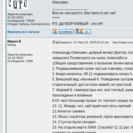
Олегович
_________________
Все не так просто. Все просто не так!
Зарегистрирован:
31.03.2010
*****
Сообщения: 73845
P.S. Да! ВОРЧЛИВЫЙ - это я!!!
Откуда: Кубань, Белореченск
Вернуться к началу
Мария Б
Добавлено: Чт Ноя 13, 2025 8:12 pm
Заголовок соо
Гранд
Александр Олегович, добрый вечер! Доктор, с
Зарегистрирован:
закашлял.Посмотрите на сына, пожалуйста
10.12.2015
Сообщения: 1380
1Общее представление о больном: болен мальчик
2. Подкашливания сухие частые к вечеру, стека
3. Когда началось: 09.11 подкашливать начал 
5. Внешний вид: обычный 6. Поведение затормо
старательный, достаточно живой, не грустный
7. Жаркий 8. температура нет лоб теплый, рук
прохладные и влажные
9.От чего больному лучше: от теплого лучше пи
10. 11. Жажда: нет, чай приятнее пить горячий
12.Аппетит снижен
13. Язык с налётом, влажный, горло красноват
14. Стул не было сегодня
15. На отдыхе,карта 3069. Спасибо! 11.11 рус 
стекают по задней стенке