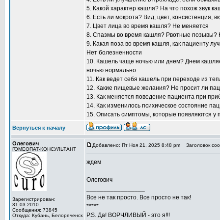
5. Какой характер кашля? На что похож звук к
6. Есть ли мокрота? Вид, цвет, консистенция, 
7. Цвет лица во время кашля? Не меняется
8. Спазмы во время кашля? Рвотные позывы? 
9. Какая поза во время кашля, как пациенту л
Нет болезненности
10. Кашель чаще ночью или днем? Днем кашляет
ночью нормально
11. Как ведет себя кашель при переходе из те
12. Какие пищевые желания? Не просит ли пац
13. Как меняется поведение пациента при пр
14. Как изменилось психическое состояние па
15. Описать симптомы, которые появляются у 
Вернуться к началу
Олегович
Добавлено: Пт Ноя 21, 2025 8:48 pm
Заголовок соо
ГОМЕОПАТ-КОНСУЛЬТАНТ
ждем
Олегович
_________________
Все не так просто. Все просто не так!
Зарегистрирован:
31.03.2010
*****
Сообщения: 73845
P.S. Да! ВОРЧЛИВЫЙ - это я!!!
Откуда: Кубань, Белореченск