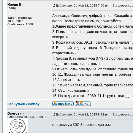
Мария Б
Добавлено: Ср Ноя 12, 2025 7:50 pm
Заголовок соо
Гранд
Александр Олегович, добрый вечер! Спасибо з
Зарегистрирован:
вчера. Посмотрите на сына, пожалуйста
10.12.2015
Сообщения: 1380
1Общее представление о больном: болен мальчик
2. Подкашливания сухие не частые, стекают со
вечеру 37
3. Когда началось: 09.11 подкашливать начал 
5. Внешний вид: грустноват 6. Поведение зато
старательный
7. Зябкий 8. температура 37-37,2 лоб теплый, 
ладошки теплые и влажные
9.От чего больному лучше: от теплого лучше п
10. 11. Жажда: нет, чай приятнее пить горячий
12.Аппетит есть
13. Язык с налётом, влажный, горло красноват
14. Стул нормальный
15. На отдыхе,карта 3069. 11.11 рус токсикоде
Вернуться к началу
Олегович
Добавлено: Ср Ноя 12, 2025 8:22 pm
Заголовок соо
ГОМЕОПАТ-КОНСУЛЬТАНТ
гельземиум 30С 3 горохи один раз