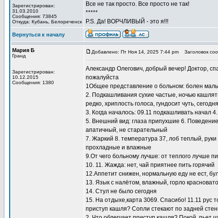
Все не так просто. Все просто не так!
Зарегистрирован:
31.03.2010
*****
Сообщения: 73845
P.S. Да! ВОРЧЛИВЫЙ - это я!!!
Откуда: Кубань, Белореченск
Вернуться к началу
Мария Б
Добавлено: Пт Ноя 14, 2025 7:44 pm
Заголовок соо
Гранд
Александр Олегович, добрый вечер! Доктор, с
Зарегистрирован:
пожалуйста
10.12.2015
Сообщения: 1380
1Общее представление о больном: болен мальчик
2. Подкашливания сухие частые, ночью кашлять 
редко, хриплость голоса, гундосит чуть, сегод
3. Когда началось: 09.11 подкашливать начал 
5. Внешний вид: глаза припухшие 6. Поведение
апатичный, не старательный
7. Жаркий 8. температура 37, лоб теплый, рук
прохладные и влажные
9.От чего больному лучше: от теплого лучше пи
10. 11. Жажда: нет, чай приятнее пить горячий
12.Аппетит снижен, нормальную еду не ест, бу
13. Язык с налётом, влажный, горло красноват
14. Стул не было сегодня
15. На отдыхе,карта 3069. Спасибо! 11.11 рус т
приступ кашля? Сопли стекают по задней стен
2. Что облегчает приступ кашля? Покой, пьет 