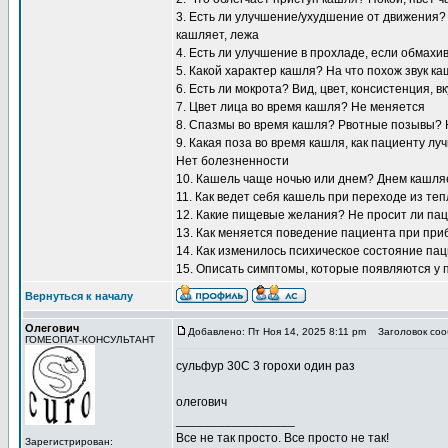
3. Есть ли улучшение/ухудшение от движения? 
кашляет, лежа
4. Есть ли улучшение в прохладе, если обмахи
5. Какой характер кашля? На что похож звук к
6. Есть ли мокрота? Вид, цвет, консистенция, 
7. Цвет лица во время кашля? Не меняется
8. Спазмы во время кашля? Рвотные позывы? 
9. Какая поза во время кашля, как пациенту л
Нет болезненности
10. Кашель чаще ночью или днем? Днем кашляет
11. Как ведет себя кашель при переходе из те
12. Какие пищевые желания? Не просит ли пац
13. Как меняется поведение пациента при пр
14. Как изменилось психическое состояние па
15. Описать симптомы, которые появляются у 
Вернуться к началу
Олегович
Добавлено: Пт Ноя 14, 2025 8:11 pm
Заголовок соо
ГОМЕОПАТ-КОНСУЛЬТАНТ
сульфур 30С 3 горохи один раз
олегович
_________________
Все не так просто. Все просто не так!
Зарегистрирован: