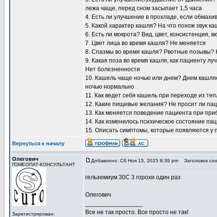
лежа чаще, перед сном засыпает 1,5 часа
4. Есть ли улучшение в прохладе, если обмахи
5. Какой характер кашля? На что похож звук к
6. Есть ли мокрота? Вид, цвет, консистенция, 
7. Цвет лица во время кашля? Не меняется
8. Спазмы во время кашля? Рвотные позывы? 
9. Какая поза во время кашля, как пациенту л
Нет болезненности
10. Кашель чаще ночью или днем? Днем кашляет
ночью нормально
11. Как ведет себя кашель при переходе из те
12. Какие пищевые желания? Не просит ли пац
13. Как меняется поведение пациента при пр
14. Как изменилось психическое состояние па
15. Описать симптомы, которые появляются у 
Вернуться к началу
Олегович
Добавлено: Сб Ноя 15, 2025 8:39 pm
Заголовок соо
ГОМЕОПАТ-КОНСУЛЬТАНТ
гельземиум 30С 3 горохи один раз
Олегович
_________________
Все не так просто. Все просто не так!
Зарегистрирован: