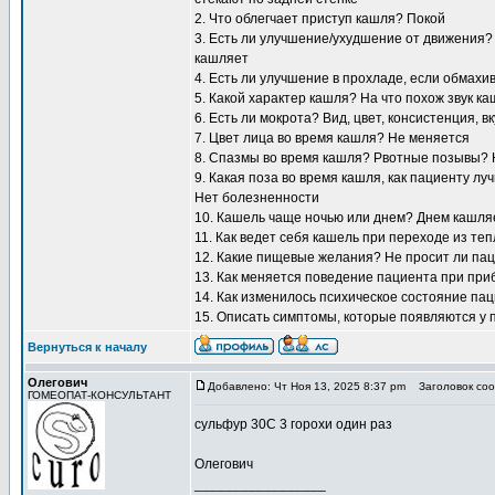
2. Что облегчает приступ кашля? Покой
3. Есть ли улучшение/ухудшение от движения? 
кашляет
4. Есть ли улучшение в прохладе, если обмахи
5. Какой характер кашля? На что похож звук к
6. Есть ли мокрота? Вид, цвет, консистенция, 
7. Цвет лица во время кашля? Не меняется
8. Спазмы во время кашля? Рвотные позывы? 
9. Какая поза во время кашля, как пациенту л
Нет болезненности
10. Кашель чаще ночью или днем? Днем кашля
11. Как ведет себя кашель при переходе из те
12. Какие пищевые желания? Не просит ли пац
13. Как меняется поведение пациента при пр
14. Как изменилось психическое состояние па
15. Описать симптомы, которые появляются у 
Вернуться к началу
Олегович
Добавлено: Чт Ноя 13, 2025 8:37 pm
Заголовок соо
ГОМЕОПАТ-КОНСУЛЬТАНТ
сульфур 30С 3 горохи один раз
Олегович
_________________