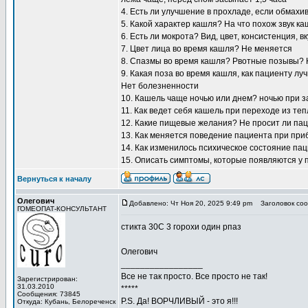
4. Есть ли улучшение в прохладе, если обмахи
5. Какой характер кашля? На что похож звук к
6. Есть ли мокрота? Вид, цвет, консистенция, 
7. Цвет лица во время кашля? Не меняется
8. Спазмы во время кашля? Рвотные позывы? 
9. Какая поза во время кашля, как пациенту л
Нет болезненности
10. Кашель чаще ночью или днем? ночью при за
11. Как ведет себя кашель при переходе из те
12. Какие пищевые желания? Не просит ли пац
13. Как меняется поведение пациента при пр
14. Как изменилось психическое состояние па
15. Описать симптомы, которые появляются у 
Вернуться к началу
Олегович
Добавлено: Чт Ноя 20, 2025 9:49 pm
Заголовок соо
ГОМЕОПАТ-КОНСУЛЬТАНТ
стикта 30С 3 горохи один рпаз
Олегович
_________________
Все не так просто. Все просто не так!
Зарегистрирован:
31.03.2010
*****
Сообщения: 73845
P.S. Да! ВОРЧЛИВЫЙ - это я!!!
Откуда: Кубань, Белореченск