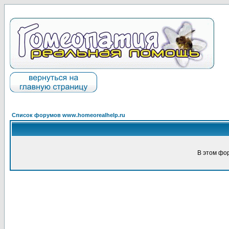
Список форумов www.homeorealhelp.ru
В этом фо