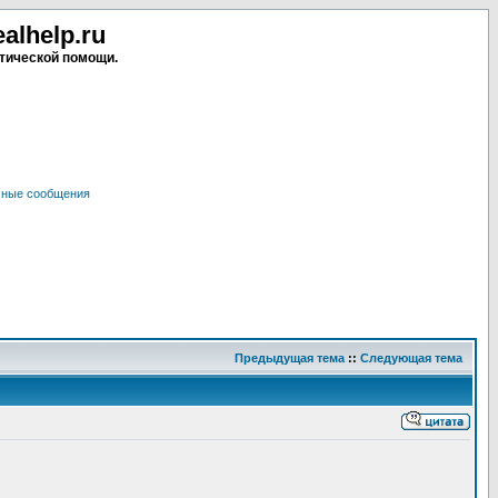
lhelp.ru
тической помощи.
чные сообщения
Предыдущая тема
::
Следующая тема