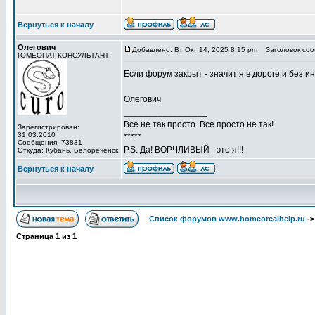
Вернуться к началу
Олегович
Добавлено: Вт Окт 14, 2025 8:15 pm
Заголовок соо
ГОМЕОПАТ-КОНСУЛЬТАНТ
Если форум закрыт - значит я в дороге и без ин
Олегович
_________________
Все не так просто. Все просто не так!
Зарегистрирован:
31.03.2010
*****
Сообщения: 73831
P.S. Да! ВОРЧЛИВЫЙ - это я!!!
Откуда: Кубань, Белореченск
Вернуться к началу
Список форумов www.homeorealhelp.ru
-
Страница
1
из
1