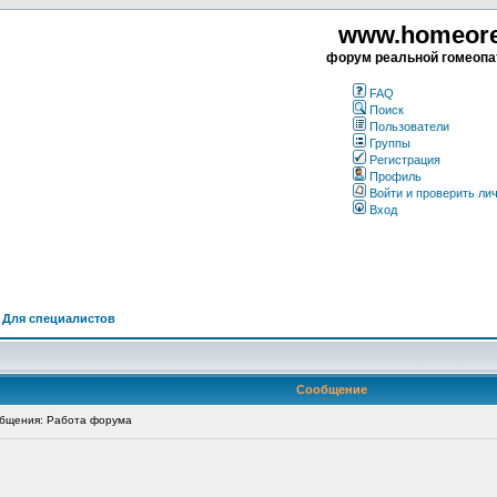
www.homeorea
форум реальной гомеопа
FAQ
Поиск
Пользователи
Группы
Регистрация
Профиль
Войти и проверить ли
Вход
>
Для специалистов
Сообщение
бщения: Работа форума