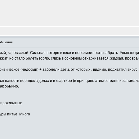
общения:
лосый, кареглазый. Сильная потеря в весе и невозможность набрать. Унываю
ежит, но стало болеть горло, слизь в основном отхаркивается, жидкая, прозрач
изическое (недосып) + заболели дети, от которых , видимо, подхватил вирус.
ся навести порядок в делах и в квартире (в принципе этим сегодня и занималс
ак обычно.
г прохладные.
уры питье. Много