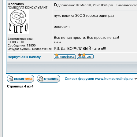
Олегович
Добавлено: Пт Мар 20, 2026 8:46 pm
Заголовок со
ГОМЕОПАТ-КОНСУЛЬТАНТ
нукс вомика 30С 3 горохи один раз
олегович
_________________
Все не так просто. Все просто не так!
Зарегистрирован:
31.03.2010
*****
Сообщения: 73850
P.S. Да! ВОРЧЛИВЫЙ - это я!!!
Откуда: Кубань, Белореченск
Вернуться к началу
Список форумов www.homeorealhelp.ru
-
Страница
4
из
4