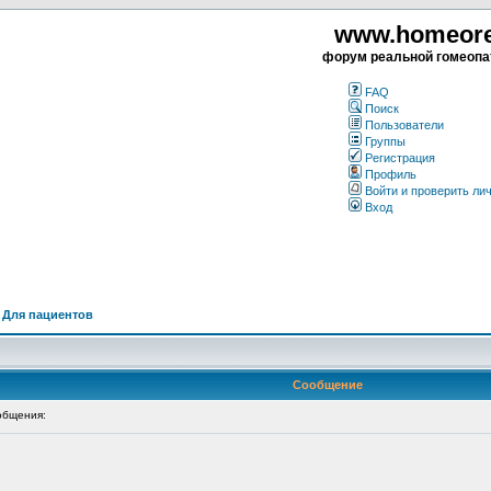
www.homeorea
форум реальной гомеопа
FAQ
Поиск
Пользователи
Группы
Регистрация
Профиль
Войти и проверить ли
Вход
>
Для пациентов
Сообщение
общения: