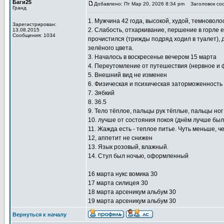
Баги25
Добавлено: Пт Мар 20, 2026 8:34 pm
Заголовок со
Гранд
1. Мужчина 42 года, высокой, худой, темново
Зарегистрирован:
2. Слабость, отхаркивание, першение в горле е
13.08.2015
Сообщения: 1034
прочистился (трижды подряд ходил в туалет), д
зелёного цвета.
3. Началось в воскресенье вечером 15 марта
4. Переутомление от путешествия (нервное и ф
5. Внешний вид не изменен
6. Физическая и психическая заторможенность 
7. Зябкий
8. 36.5
9. Тело тёплое, пальцы рук тёплые, пальцы но
10. лучше от состояния покоя (днём лучше был
11. Жажда есть - теплое питье. Чуть меньше, 
12, аппетит не снижен
13. Язык розовый, влажный.
14. Стул был ночью, оформленный
16 марта нукс вомика 30
17 марта силицея 30
18 марта арсеникум альбум 30
19 марта арсеникум альбум 30
Вернуться к началу