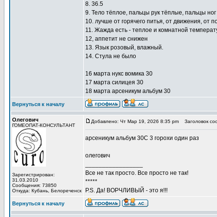
8. 36.5
9. Тело тёплое, пальцы рук тёплые, пальцы но
10. лучше от горячего питья, от движения, от 
11. Жажда есть - теплое и комнатной температ
12, аппетит не снижен
13. Язык розовый, влажный.
14. Стула не было
16 марта нукс вомика 30
17 марта силицея 30
18 марта арсеникум альбум 30
Вернуться к началу
Олегович
Добавлено: Чт Мар 19, 2026 8:35 pm
Заголовок со
ГОМЕОПАТ-КОНСУЛЬТАНТ
арсеникум альбум 30С 3 горохи один раз
олегович
_________________
Все не так просто. Все просто не так!
Зарегистрирован:
31.03.2010
*****
Сообщения: 73850
P.S. Да! ВОРЧЛИВЫЙ - это я!!!
Откуда: Кубань, Белореченск
Вернуться к началу