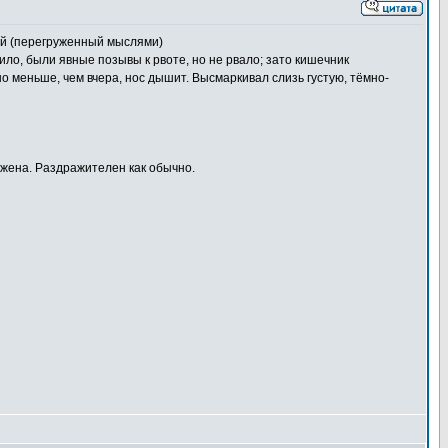
щий (перегруженный мыслями)
ило, были явные позывы к рвоте, но не рвало; зато кишечник
но меньше, чем вчера, нос дышит. Высмаркивал слизь густую, тёмно-
ижена. Раздражителен как обычно.