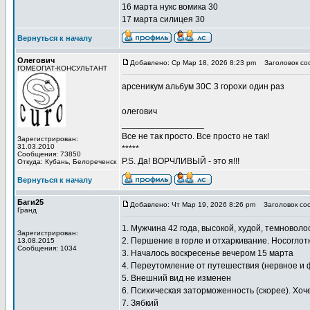
16 марта нукс вомика 30
17 марта силицея 30
Вернуться к началу
Олегович
Добавлено: Ср Мар 18, 2026 8:23 pm
Заголовок со
ГОМЕОПАТ-КОНСУЛЬТАНТ
арсеникум альбум 30С 3 горохи один раз
олегович
_________________
Все не так просто. Все просто не так!
Зарегистрирован:
31.03.2010
*****
Сообщения: 73850
P.S. Да! ВОРЧЛИВЫЙ - это я!!!
Откуда: Кубань, Белореченск
Вернуться к началу
Баги25
Добавлено: Чт Мар 19, 2026 8:26 pm
Заголовок со
Гранд
1. Мужчина 42 года, высокой, худой, темново
Зарегистрирован:
2. Першение в горле и отхаркивание. Носоглот
13.08.2015
Сообщения: 1034
3. Началось воскресенье вечером 15 марта
4. Переутомление от путешествия (нервное и ф
5. Внешний вид не изменен
6. Психическая заторможенность (скорее). Хоч
7. Зябкий