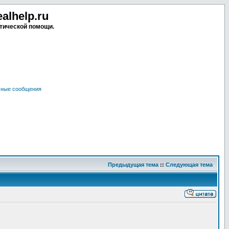
lhelp.ru
тической помощи.
чные сообщения
Предыдущая тема
::
Следующая тема