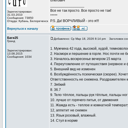
олегович
_________________
Все не так просто. Все просто не так!
Зарегистрирован:
31.03.2010
*****
Сообщения: 73850
P.S. Да! ВОРЧЛИВЫЙ - это я!!!
Откуда: Кубань, Белореченск
Вернуться к началу
Баги25
Добавлено: Ср Мар 18, 2026 8:14 pm
Заголовок со
Гранд
1. Мужчина 42 года, высокой, худой, темново
Зарегистрирован:
2. Насморк и першение в горле. Нос почти не б
13.08.2015
Сообщения: 1034
3. Началось воскресенье вечером 15 марта
4. Переутомление от путешествия (нервное и ф
5. Внешний вид не изменен
6. Возбуждённость психическая (скорее). Хочет
Ответственность не снижена. Раздражителен к
7. Зябкий
8. 36.7
9. Тело тёплое, пальцы рук тёплые, пальцы но
10. лучше от горячего питья, от движения
11. Жажда есть - теплое и комнатной температ
12, аппетит не снижен
13. Язык розовый, влажный.
14. Стул в норме