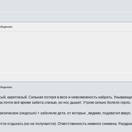
общения:
общения:
лосый, кареглазый. Сильная потеря в весе и невозможность набрать. Унываю
ка почти всё время забита слизью, но нос дышит. Утром сильно болело горло
изическое (недосып) + заболели дети, от которых , видимо, подхватил вирус.
ется отдыхать (но не получается). Ответственность немного снижена. Раздра