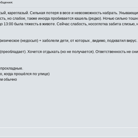
общения:
лосый, кареглазый. Сильная потеря в весе и невозможность набрать. Унываю
сть, но слабое, также иногда пробивается кашель (редко). Ночью сильно тошн
о 13:00 была тяжесть в животе. Сейчас слабость, носоглотка забита слизью, 
изическое (недосып) + заболели дети, от которых , видимо, подхватил вирус.
(преобладает). Хочется отдыхать (но не получается). Ответственность не сн
г прохладные.
о, когда прошёлся по улице)
чем обычно