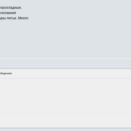
г прохладные.
полоскания
уры питье. Много
общения: