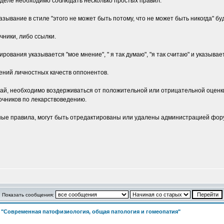
зделе необходимо соблюдать несколько простых правил:
зывание в стиле "этого не может быть потому, что не может быть никогда" б
чники, либо ссылки.
ования указывается "мое мнение", " я так думаю", "я так считаю" и указывает
ений личностных качеств оппонентов.
ай, необходимо воздерживаться от положительной или отрицательной оценки.
очников по лекарствоведению.
е правила, могут быть отредактированы или удалены администрацией фору
Показать сообщения:
>
"Современная патофизиология, общая патология и гомеопатия"