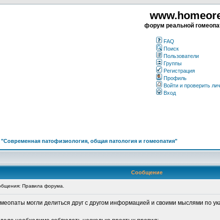
www.homeorea
форум реальной гомеопа
FAQ
Поиск
Пользователи
Группы
Регистрация
Профиль
Войти и проверить ли
Вход
>
"Современная патофизиология, общая патология и гомеопатия"
Сообщение
бщения: Правила форума.
омеопаты могли делиться друг с другом информацией и своими мыслями по ук