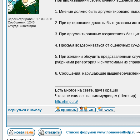
При высказывании своего мнения в данном ра
1. Мнение должно быть аргументировано, выска
Зарегистрирован: 17.03.2011
Сообщения: 1240
2. При цитировании должны быть указаны исто
Откуда: Simferopol
3. При аргументировнных возражениях без цитир
4. Просьба воздерживаться от оценочных сужд
5. При желании обсудить представленный случ
рубриками репертория и симптомами из справ
6. Сообщения, нарушающие вышеперечисленны
_________________
_________________
Есть многое на свете, друг Горацио
Что и не снилось нашим мудрецам.(Шекспир)
http://hmpt.ru/
Вернуться к началу
Список форумов www.homeorealhelp.ru
-