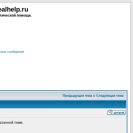
lhelp.ru
тической помощи.
чные сообщения
Предыдущая тема
::
Следующая тема
азанной теме.