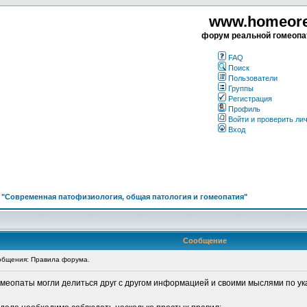
www.homeorea
форум реальной гомеопа
FAQ
Поиск
Пользователи
Группы
Регистрация
Профиль
Войти и проверить ли
Вход
>
"Современная патофизиология, общая патология и гомеопатия"
Сообщение
бщения: Правила форума.
омеопаты могли делиться друг с другом информацией и своими мыслями по ук