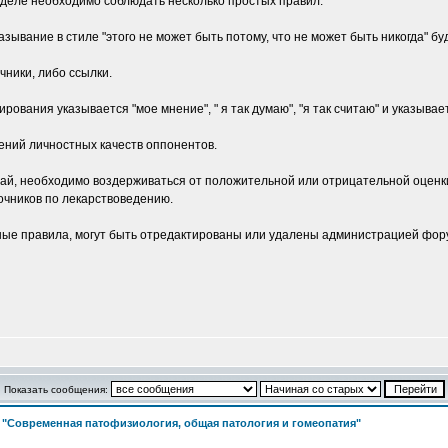
зделе необходимо соблюдать несколько простых правил:
зывание в стиле "этого не может быть потому, что не может быть никогда" б
чники, либо ссылки.
ования указывается "мое мнение", " я так думаю", "я так считаю" и указывает
ений личностных качеств оппонентов.
ай, необходимо воздерживаться от положительной или отрицательной оценки.
очников по лекарствоведению.
е правила, могут быть отредактированы или удалены администрацией фору
Показать сообщения:
>
"Современная патофизиология, общая патология и гомеопатия"