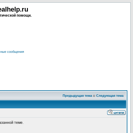
lhelp.ru
тической помощи.
чные сообщения
Предыдущая тема
::
Следующая тема
азанной теме.