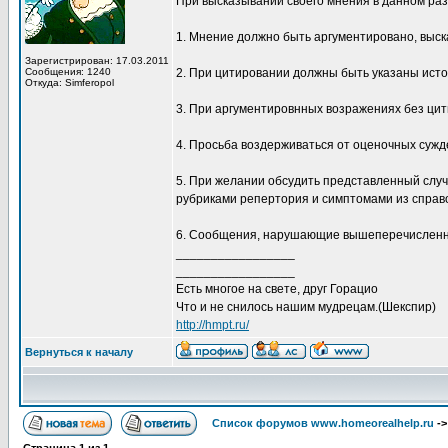
При высказывании своего мнения в данном ра
1. Мнение должно быть аргументировано, выска
Зарегистрирован: 17.03.2011
Сообщения: 1240
2. При цитировании должны быть указаны исто
Откуда: Simferopol
3. При аргументировнных возражениях без цитир
4. Просьба воздерживаться от оценочных сужд
5. При желании обсудить представленный случ
рубриками репертория и симптомами из справ
6. Сообщения, нарушающие вышеперечисленны
_________________
_________________
Есть многое на свете, друг Горацио
Что и не снилось нашим мудрецам.(Шекспир)
http://hmpt.ru/
Вернуться к началу
Список форумов www.homeorealhelp.ru
-