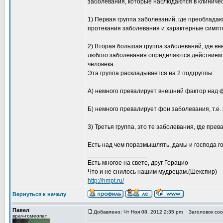
заболевания, которые наблюдаются в клиниче
1) Первая группа заболеваний, где преоблада
протекания заболевания и характерные симпт
2) Вторая большая группа заболеваний, где в
любого заболевания определяются действием в
человека.
Эта группа раскладывается на 2 подгруппы:
А) немного превалирует внешний фактор над 
Б) немного превалирует фон заболевания, т.е.
3) Третья группа, это те заболевания, где пре
Есть над чем поразмышлять, дамы и господа го
_________________
Есть многое на свете, друг Горацио
Что и не снилось нашим мудрецам.(Шекспир)
http://hmpt.ru/
Вернуться к началу
Павел
Добавлено: Чт Ноя 08, 2012 2:35 pm
Заголовок сооб
врач-гомеопат