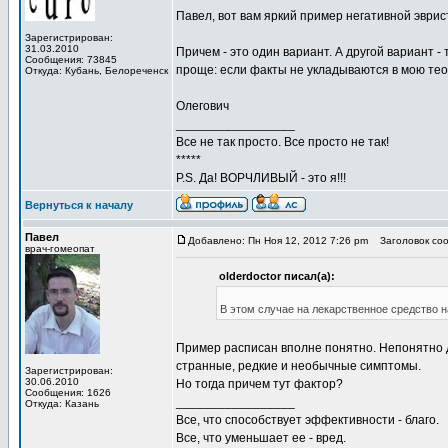
Павел, вот вам яркий пример негативной эврис
Зарегистрирован:
31.03.2010
Причем - это один вариант. А другой вариант -
Сообщения: 73845
проще: если факты не укладываются в мою тео
Откуда: Кубань, Белореченск
Олегович
_________________
Все не так просто. Все просто не так!
*****
P.S. Да! ВОРЧЛИВЫЙ - это я!!!
Вернуться к началу
Павел
Добавлено: Пн Ноя 12, 2012 7:26 pm
Заголовок соо
врач-гомеопат
olderdoctor писал(а):
В этом случае на лекарственное средство 
Пример расписан вполне понятно. Непонятно 
странные, редкие и необычные симптомы.
Зарегистрирован:
30.06.2010
Но тогда причем тут фактор?
Сообщения: 1626
_________________
Откуда: Казань
Все, что способствует эффективности - благо.
Все, что уменьшает ее - вред.