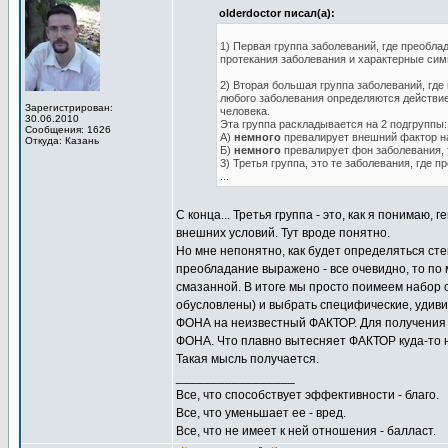
olderdoctor писал(а):
1) Первая группа заболеваний, где преобл
протекания заболевания и характерные си
2) Вторая большая группа заболеваний, где
любого заболевания определяются действие
Зарегистрирован:
человека.
30.06.2010
Эта группа раскладывается на 2 подгруппы:
Сообщения: 1626
А)
немного
превалирует внешний фактор н
Откуда: Казань
Б)
немного
превалирует фон заболевания, т
3) Третья группа, это те заболевания, где 
...
С конца... Третья группа - это, как я понима
внешних условий. Тут вроде понятно.
Но мне непонятно, как будет определяться ст
преобладание выражено - все очевидно, то по
смазанной. В итоге мы просто поимеем набор 
обусловлены) и выбрать специфические, удивит
ФОНА на неизвестный ФАКТОР. Для получения
ФОНА. Что плавно вытесняет ФАКТОР куда-то н
Такая мысль получается.
_________________
Все, что способствует эффективности - благо.
Все, что уменьшает ее - вред.
Все, что не имеет к ней отношения - балласт.