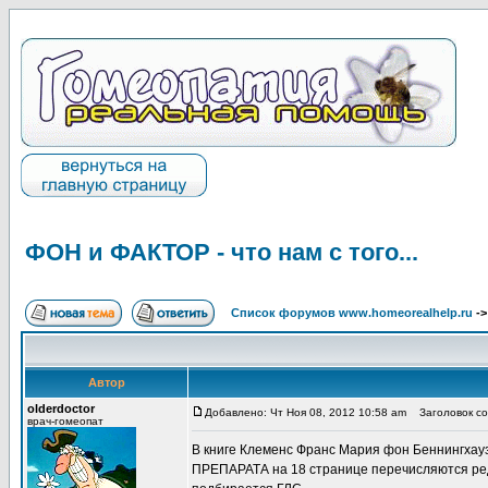
ФОН и ФАКТОР - что нам с того...
Список форумов www.homeorealhelp.ru
-
Автор
olderdoctor
Добавлено: Чт Ноя 08, 2012 10:58 am
Заголовок соо
врач-гомеопат
В книге Клеменс Франс Мария фон Беннин
ПРЕПАРАТА на 18 странице перечисляются ред