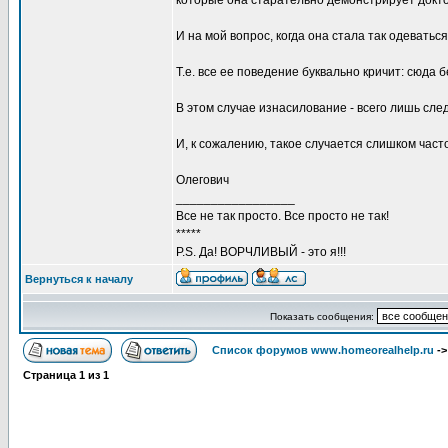
которые она старательно демонстрирует докто
И на мой вопрос, когда она стала так одеваться
Т.е. все ее поведение буквально кричит: сюда б
В этом случае изнасилование - всего лишь след
И, к сожалению, такое случается слишком часто
Олегович
_________________
Все не так просто. Все просто не так!
*****
P.S. Да! ВОРЧЛИВЫЙ - это я!!!
Вернуться к началу
Показать сообщения:
Список форумов www.homeorealhelp.ru
-
Страница
1
из
1