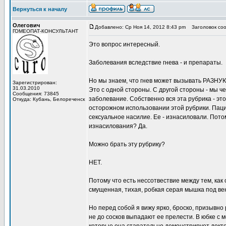
Вернуться к началу
Олегович
Добавлено: Ср Ноя 14, 2012 8:43 pm
Заголовок соо
ГОМЕОПАТ-КОНСУЛЬТАНТ
Это вопрос интересный.
Заболевания вследствие гнева - и препараты.
Но мы знаем, что гнев может вызывать РАЗНУЮ
Зарегистрирован:
31.03.2010
Это с одной стороны. С другой стороны - мы ч
Сообщения: 73845
заболевание. Собственно вся эта рубрика - э
Откуда: Кубань, Белореченск
осторожном использовании этой рубрики. Паци
сексуальное насилие. Ее - изнасиловали. Пот
изнасилования? Да.
Можно брать эту рубрику?
НЕТ.
Потому что есть нессотвествие между тем, как 
смущенная, тихая, робкая серая мышка под вен
Но перед собой я вижу ярко, броско, призывно
не до сосков выпадают ее прелести. В юбке с м