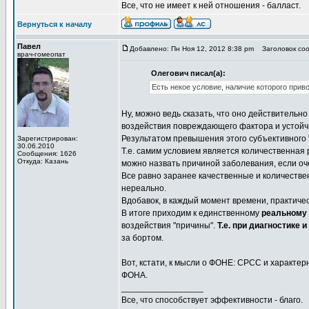
Все, что не имеет к ней отношения - балласт.
Вернуться к началу
Павел
Добавлено: Пн Ноя 12, 2012 8:38 pm
Заголовок соо
врач-гомеопат
Олегович писал(а):
Есть некое условие, наличие которого приво
Ну, можно ведь сказать, что оно действительно
воздействия повреждающего фактора и устойч
Результатом превышения этого субъективного "
Зарегистрирован:
30.06.2010
Т.е. самим условием является количественная 
Сообщения: 1626
Откуда: Казань
можно назвать причиной заболевания, если оч
Все равно заранее качественные и количестве
нереально.
Вдобавок, в каждый момент времени, практичес
В итоге приходим к единственному
реальному
воздействия "причины".
Т.е. при диагностике
за бортом.
Вот, кстати, к мысли о ФОНЕ: СРСС и характе
ФОНА.
_________________
Все, что способствует эффективности - благо.