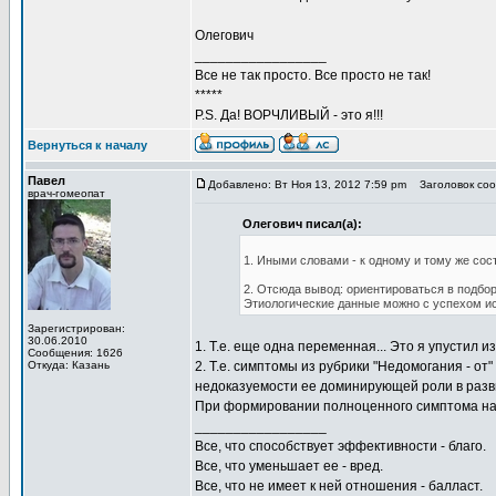
Олегович
_________________
Все не так просто. Все просто не так!
*****
P.S. Да! ВОРЧЛИВЫЙ - это я!!!
Вернуться к началу
Павел
Добавлено: Вт Ноя 13, 2012 7:59 pm
Заголовок соо
врач-гомеопат
Олегович писал(а):
1. Иными словами - к одному и тому же сос
2. Отсюда вывод: ориентироваться в подбор
Этиологические данные можно с успехом ис
Зарегистрирован:
30.06.2010
1. Т.е. еще одна переменная... Это я упустил из
Сообщения: 1626
Откуда: Казань
2. Т.е. симптомы из рубрики "Недомогания - о
недоказуемости ее доминирующей роли в разв
При формировании полноценного симптома на 
_________________
Все, что способствует эффективности - благо.
Все, что уменьшает ее - вред.
Все, что не имеет к ней отношения - балласт.