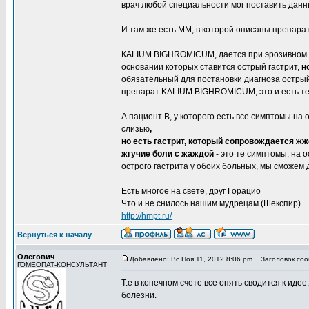
врач любой специальности мог поставить данн
И там же есть ММ, в которой описаны препарат
КALIUM BIGHROMICUM, дается при эрозивном га
основании которых ставится острый гастрит,
н
обязательный для постановки диагноза острый 
препарат KALIUM BIGHROMICUM, это и есть те
А пациент В, у которого есть все симптомы на 
слизью
,
но есть гастрит, который сопровождается 
жгучие боли с жаждой
- это те симптомы, на 
острого гастрита у обоих больных, мы сможем 
_________________
Есть многое на свете, друг Горацио
Что и не снилось нашим мудрецам.(Шекспир)
http://hmpt.ru/
Вернуться к началу
Олегович
Добавлено: Вс Ноя 11, 2012 8:06 pm
Заголовок соо
ГОМЕОПАТ-КОНСУЛЬТАНТ
Т.е в конечном счете все опять сводится к идее
болезни.