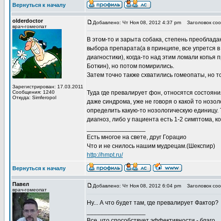
Вернуться к началу
olderdoctor
Добавлено: Чт Ноя 08, 2012 4:37 pm
Заголовок соо
врач-гомеопат
В этом-то и зарыта собака, степень преоблад
выбора препарата(а в принципе, все упрется в
диагностики), когда-то над этим ломали копья
Боткин), но потом помирились.
Затем точно также схватились гомеопаты, но т
Зарегистрирован: 17.03.2011
Сообщения: 1240
Туда где превалирует фон, относятся состояни
Откуда: Simferopol
даже синдрома, уже не говоря о какой то нозо
определить какую-то нозологическую единицу. Т
диагноз, либо у пациента есть 1-2 симптома, 
_________________
Есть многое на свете, друг Горацио
Что и не снилось нашим мудрецам.(Шекспир)
http://hmpt.ru/
Вернуться к началу
Павел
Добавлено: Чт Ноя 08, 2012 6:04 pm
Заголовок соо
врач-гомеопат
Ну... А что будет там, где превалирует Фактор?
_________________
Все, что способствует эффективности - благо.