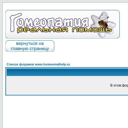
Список форумов www.homeorealhelp.ru
В этом фо