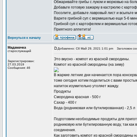
Обжаривайте грибы с луком и морковью на боль
Добавьте готовую зажарку в кастрюлю с карто
Посолите, добавьте лавровый лист и всыпьте
Варите грибной суп с вермишелью еще 5-6 мин
Грибной суп с картофелем и вермишелью готов!
Приятного аппетита!
Вернуться к началу
Мадамачка
Добавлено: Сб Май 29, 2021 1:01 pm
Заголовок со
старослужащий
Это вкусно -
компот из красной смородины
.
Зарегистрирован:
Компот из красной смородины (на зиму)
27.03.2019
Сообщения: 46
В жаркие летние дни начинается пора консерв
тоже сегодня хотим поделиться с вами просты
напиток изумительно утоляет жажду.
Продукты
Смородина красная - 500 г
Сахар - 400 г
Вода (родниковая или бутилированная) - 2,5 л
Подготовим необходимые продукты для пригот
родниковую или бутилированную воду, так как
соединения.
Как заготовить компот из красной смородины н