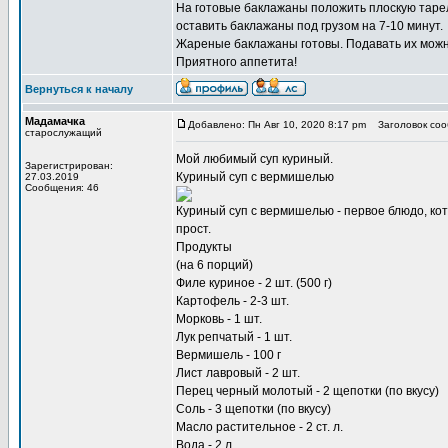
На готовые баклажаны положить плоскую тарелк
оставить баклажаны под грузом на 7-10 минут.
Жареные баклажаны готовы. Подавать их мож
Приятного аппетита!
Вернуться к началу
Мадамачка
Добавлено: Пн Авг 10, 2020 8:17 pm
Заголовок соо
старослужащий
Мой любимый
суп куриный
.
Зарегистрирован:
Куриный суп с вермишелью
27.03.2019
Сообщения: 46
Куриный суп с вермишелью - первое блюдо, кот
прост.
Продукты
(на 6 порций)
Филе куриное - 2 шт. (500 г)
Картофель - 2-3 шт.
Морковь - 1 шт.
Лук репчатый - 1 шт.
Вермишель - 100 г
Лист лавровый - 2 шт.
Перец черный молотый - 2 щепотки (по вкусу)
Соль - 3 щепотки (по вкусу)
Масло растительное - 2 ст. л.
Вода - 2 л