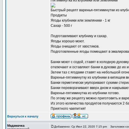
Пятиминутка из клубники или земляники
Быстрый рецепт варенья-пятиминутки из клубни
Продукты
Ягоды клубники или земляники - 1 кг
Сахар - 500 г
Подготавливают клубнику и сахар.
Ягоды хорошо моют.
Ягоды очищают от хвостиков.
Подготовленные ягоды помещают в эмалирован
Банки моют с содой, ставят в холодную духовку
отключают и оставляют банки в духовке до их 
Затем таз с ягодами ставят на небольшой огон
Варенье-пятиминутку из клубники в кипящем ви
Банки герметически укупоривают сухими стер
Банки переворачивают вверх дном и накрывают
Варенье-пятиминутка из клубники готово.
По этому же рецепту можно приготовить и варе
Из этого количества продуктов получаются 2 б
Приятного чаепития!
Вернуться к началу
Мадамачка
Добавлено: Ср Июл 22, 2020 7:15 pm
Заголовок со
старослужащий