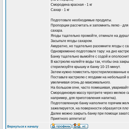
Смородина красная - 1 кг
Сахар - 1 кг
Подготовьте необходимые продукты.
Пропорции рассчитать и запомнить легко - для
сахара.
Ягоды тщательно промойте, откиньте на дуршла
Засыпьте ягоды сахаром.
Аккуратно, но тщательно разомните ягоды с с
Одновременно подготовьте тару: на дно кастр
Банку тщательно вымойте с содой и ополоснит
В кастрюлю налейте воды так, чтобы она закры
стерилизуйте крышку и банку 10-15 минут.
Затем нужно поместить простерилизованные к
Поставьте кастрюлю с ягодами на небольшой о
увеличивая огонь до максимального.
На большом огне, часто помешивая, уваривайт
Смородиновую массу протрите через мелкое си
например, для приготовления напитка).
Подготовленную банку наполните горячим желе
зажелируется, на поверхности образуется пло
Далее можно закрыть банку при помощи закато
Приятного аппетита!
Вернуться к началу