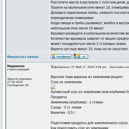
Растопите масло в кастрюле с толстым дном, д
Тушите на маленьком огне минут 10, помешива
Добавьте нарезанные грибы, немного посолите,
периодически помешивая.
Когда овощи и грибы размякнут, влейте в каст
небольшом огне около 10 минут.
Крахмал разведите в небольшом количестве вод
Количество крахмала зависит от ваших предпочт
может понадобиться около 2 столовых ложек.
Варите суп еще минут 10, пока он не загустеет.
Вернуться к началу
Мадамачка
Добавлено: Пт Май 17, 2024 3:06 pm
Заголовок со
старослужащий
Вкусная тема
варенье из земляники рецепт
.
Зарегистрирован:
Соус из земляники
27.03.2019
Сообщения: 46
Ароматный соус из земляники (или клубники) б
Продукты
Земляника (клубника) - 1 стакан
Сахар - 3 ст. ложки
Ванилин - 0,5 г
Подготовим продукты для земляничного соуса.
Как приготовить соус из земляники: