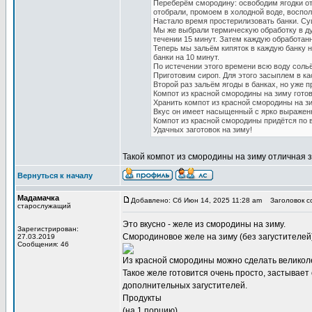
Переберём смородину: освободим ягодки от
отобрали, промоем в холодной воде, воспо
Настало время простерилизовать банки. С
Мы же выбрали термическую обработку в ду
течении 15 минут. Затем каждую обработан
Теперь мы зальём кипяток в каждую банку 
банки на 10 минут.
По истечении этого времени всю воду сольё
Приготовим сироп. Для этого засыплем в к
Второй раз зальём ягоды в банках, но уже 
Компот из красной смородины на зиму готов
Хранить компот из красной смородины на з
Вкус он имеет насыщенный с ярко выраженн
Компот из красной смородины придётся по 
Удачных заготовок на зиму!
Такой
компот из смородины на зиму
отличная з
Вернуться к началу
Мадамачка
Добавлено: Сб Июн 14, 2025 11:28 am
Заголовок с
старослужащий
Это вкусно -
желе из смородины на зиму
.
Зарегистрирован:
Смородиновое желе на зиму (без загустителей
27.03.2019
Сообщения: 46
Из красной смородины можно сделать великолеп
Такое желе готовится очень просто, застывает
дополнительных загустителей.
Продукты
(на 1 порцию)