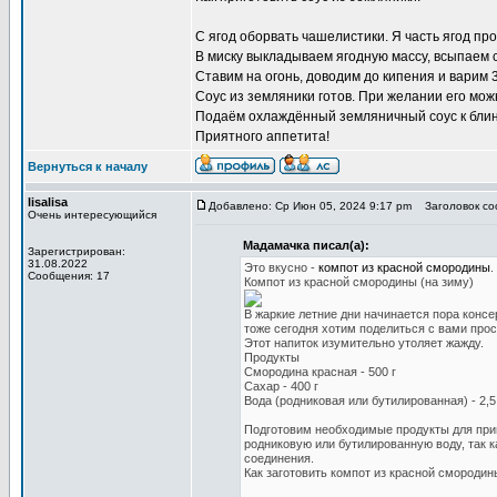
С ягод оборвать чашелистики. Я часть ягод про
В миску выкладываем ягодную массу, всыпаем 
Ставим на огонь, доводим до кипения и варим 3
Соус из земляники готов. При желании его мож
Подаём охлаждённый земляничный соус к блин
Приятного аппетита!
Вернуться к началу
lisalisa
Добавлено: Ср Июн 05, 2024 9:17 pm
Заголовок со
Очень интересующийся
Мадамачка писал(а):
Зарегистрирован:
31.08.2022
Это вкусно -
компот из красной смородины
.
Сообщения: 17
Компот из красной смородины (на зиму)
В жаркие летние дни начинается пора конс
тоже сегодня хотим поделиться с вами про
Этот напиток изумительно утоляет жажду.
Продукты
Смородина красная - 500 г
Сахар - 400 г
Вода (родниковая или бутилированная) - 2,5
Подготовим необходимые продукты для при
родниковую или бутилированную воду, так к
соединения.
Как заготовить компот из красной смородин