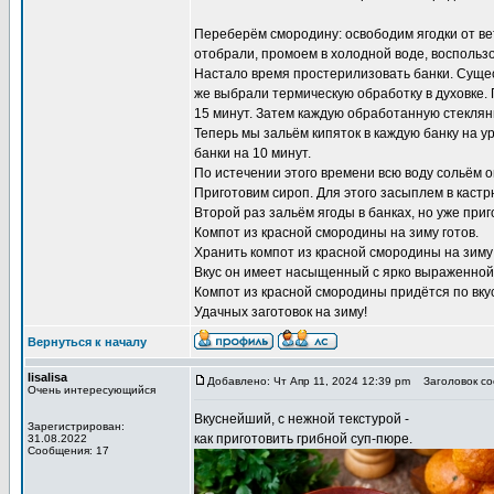
Переберём смородину: освободим ягодки от ве
отобрали, промоем в холодной воде, воспольз
Настало время простерилизовать банки. Суще
же выбрали термическую обработку в духовке.
15 минут. Затем каждую обработанную стеклян
Теперь мы зальём кипяток в каждую банку на 
банки на 10 минут.
По истечении этого времени всю воду сольём о
Приготовим сироп. Для этого засыплем в каст
Второй раз зальём ягоды в банках, но уже при
Компот из красной смородины на зиму готов.
Хранить компот из красной смородины на зиму
Вкус он имеет насыщенный с ярко выраженной 
Компот из красной смородины придётся по вкус
Удачных заготовок на зиму!
Вернуться к началу
lisalisa
Добавлено: Чт Апр 11, 2024 12:39 pm
Заголовок со
Очень интересующийся
Вкуснейший, с нежной текстурой -
Зарегистрирован:
как приготовить грибной суп
-пюре.
31.08.2022
Сообщения: 17