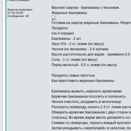
Вкусная закуска -
баклажаны с чесноком
.
Зарегистрирован:
Жареные баклажаны
27.03.2019
Сообщения: 46
Готовим на закуску жареные баклажаны. Рецеп
Продукты
(на 4 порции)
Баклажаны - 2 шт.
Уксус 6% - 2 ст. ложки (по вкусу)
Чеснок (по желанию) - 3-4 зубчика
Масло растительное для жарки - примерно 0,5
Соль - 1 ст. ложка (по вкусу)
Перец молотый - 0,5 ч. ложки (по вкусу)
Продукты самые простые.
Как приготовить жареные баклажаны:
Баклажаны вымыть, нарезать кружочками.
Кружочки баклажанов посолить и поперчить.
Чеснок очистить, раздавить в чесночнице.
Разогреть сковороду, налить 2-3 ст. ложки ра
Обжарить кружочки баклажанов с двух сторон в
стороны). Во время жарки масло добавлять по
Снимая со сковороды, окунать каждый кусочек б
Затем укладывать «черепичкой» в салатник, п