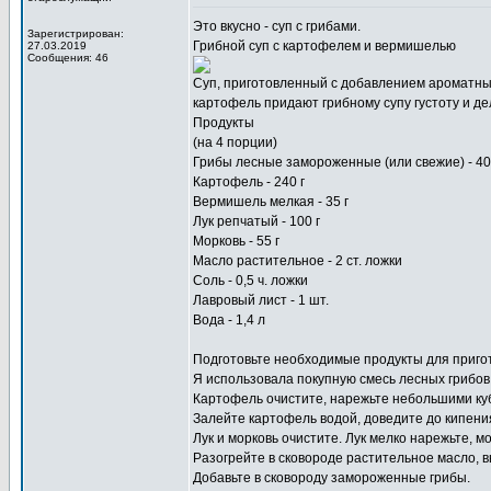
Это вкусно -
суп с грибами
.
Зарегистрирован:
Грибной суп с картофелем и вермишелью
27.03.2019
Сообщения: 46
Суп, приготовленный с добавлением ароматны
картофель придают грибному супу густоту и д
Продукты
(на 4 порции)
Грибы лесные замороженные (или свежие) - 40
Картофель - 240 г
Вермишель мелкая - 35 г
Лук репчатый - 100 г
Морковь - 55 г
Масло растительное - 2 ст. ложки
Соль - 0,5 ч. ложки
Лавровый лист - 1 шт.
Вода - 1,4 л
Подготовьте необходимые продукты для пригот
Я использовала покупную смесь лесных грибов
Картофель очистите, нарежьте небольшими ку
Залейте картофель водой, доведите до кипени
Лук и морковь очистите. Лук мелко нарежьте, м
Разогрейте в сковороде растительное масло, в
Добавьте в сковороду замороженные грибы.