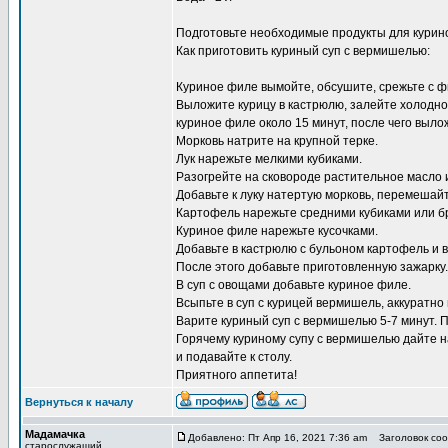
Подготовьте необходимые продукты для курино
Как приготовить куриный суп с вермишелью:
Куриное филе вымойте, обсушите, срежьте с фи
Выложите курицу в кастрюлю, залейте холодной
куриное филе около 15 минут, после чего выло
Морковь натрите на крупной терке.
Лук нарежьте мелкими кубиками.
Разогрейте на сковороде растительное масло 
Добавьте к луку натертую морковь, перемешайт
Картофель нарежьте средними кубиками или б
Куриное филе нарежьте кусочками.
Добавьте в кастрюлю с бульоном картофель и 
После этого добавьте приготовленную зажарку.
В суп с овощами добавьте куриное филе.
Всыпьте в суп с курицей вермишель, аккуратно
Варите куриный суп с вермишелью 5-7 минут. 
Горячему куриному супу с вермишелью дайте на
и подавайте к столу.
Приятного аппетита!
Вернуться к началу
Мадамачка
Добавлено: Пт Апр 16, 2021 7:36 am
Заголовок соо
старослужащий