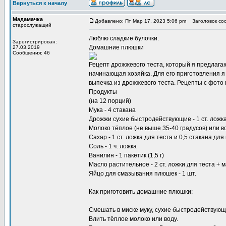
Вернуться к началу
Мадамачка
Добавлено: Пт Мар 17, 2023 5:06 pm
Заголовок со
старослужащий
Люблю
сладкие булочки
.
Зарегистрирован:
Домашние плюшки
27.03.2019
Сообщения: 46
Рецепт дрожжевого теста, который я предлагаю
начинающая хозяйка. Для его приготовления 
выпечка из дрожжевого теста. Рецепты с фото 
Продукты
(на 12 порций)
Мука - 4 стакана
Дрожжи сухие быстродействующие - 1 ст. ложк
Молоко тёплое (не выше 35-40 градусов) или во
Сахар - 1 ст. ложка для теста и 0,5 стакана д
Соль - 1 ч. ложка
Ванилин - 1 пакетик (1,5 г)
Масло растительное - 2 ст. ложки для теста +
Яйцо для смазывания плюшек - 1 шт.
Как приготовить домашние плюшки:
Смешать в миске муку, сухие быстродействующи
Влить тёплое молоко или воду.