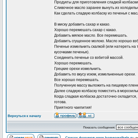
Продукты для приготовления сладкой колбаски
Сливочное масло заранее вынуть из холодильн
Как сделать сладкую колбаску из печенья с мас
В миску добавить сахар и какао.
Хорошо перемешать сахар с какао.
Добавить мягкое масло. Все перемешать.
Добавить сгущенное молоко. Масло хорошо взб
Печенье измельчить скалкой (или натереть на т
кусочками печенья).
Соединить печенье со взбитой массой.
Хорошо перемешать.
Грецкие орехи измельчить.
Добавить по вкусу изюм, измельченные орехи.
Все хорошо перемешать.
Полученную массу выложить на пищевую пленку
Далее сладкую колбаску поместить в морозильн
Когда сладкая колбаска достаточно охладится, 
готова.
Приятного чаепития!
Вернуться к началу
Показать сообщения:
Список форумов www.homeorealhelp.ru
-