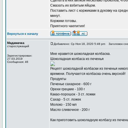
Сделать в них вилкой несколько проколов, чтоб
Смазать их взбитым яйцом.
Поставить лист с коржиками в духовку на сред
минут.
Коржики готовы.
Приятного чаепития!
Вернуться к началу
Мадамачка
Добавлено: Ср Ноя 18, 2020 5:48 pm
Заголовок соо
старослужащий
Мне нравится
шоколадная колбаска
.
Зарегистрирован:
Шоколадная колбаса из печенья
27.03.2019
Сообщения: 46
Рецепт шоколадной колбаски из печенья никог
времени. Получается колбаска очень вкусной!
Продукты
Печенье сахарное - 600 г
Орехи грецкие - 100 г
Какао-порошок - 3 ст. ложки
Сахар - 5 ст. ложек
Молоко - 150 мл
Масло сливочное - 200 г
Как приготовить шоколадную колбасу из печень