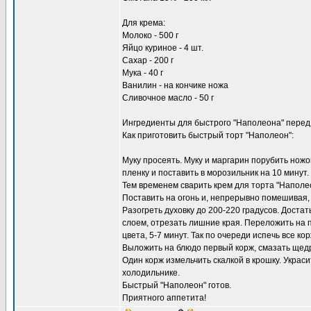
Для крема:
Молоко - 500 г
Яйцо куриное - 4 шт.
Сахар - 200 г
Мука - 40 г
Ванилин - на кончике ножа
Сливочное масло - 50 г
Ингредиенты для быстрого "Наполеона" перед
Как приготовить быстрый торт "Наполеон":
Муку просеять. Муку и маргарин порубить ножо
пленку и поставить в морозильник на 10 минут.
Тем временем сварить крем для торта "Наполео
Поставить на огонь и, непрерывно помешивая,
Разогреть духовку до 200-220 градусов. Достат
слоем, отрезать лишние края. Переложить на п
цвета, 5-7 минут. Так по очереди испечь все кор
Выложить на блюдо первый корж, смазать щедро
Один корж измельчить скалкой в крошку. Украс
холодильнике.
Быстрый "Наполеон" готов.
Приятного аппетита!