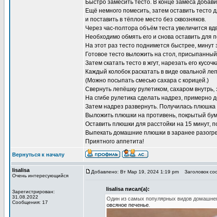
Быстро замесить тесто. В конце замеса добави
Ещё немного помесить, затем оставить тесто 
и поставить в тёплое место без сквозняков.
Через час-полтора объём теста увеличится вд
Необходимо обмять его и снова оставить для 
На этот раз тесто поднимется быстрее, минут з
Готовое тесто выложить на стол, присыпанный 
Затем скатать тесто в жгут, нарезать его кусочк
Каждый колобок раскатать в виде овальной ле
(Можно посыпать смесью сахара с корицей.)
Свернуть лепёшку рулетиком, сахаром внутрь, 
На сгибе рулетика сделать надрез, примерно 
Затем надрез развернуть. Получилась плюшка 
Выложить плюшки на противень, покрытый бума
Оставить плюшки для расстойки на 15 минут, 
Выпекать домашние плюшки в заранее разогрет
Приятного аппетита!
Вернуться к началу
lisalisa
Добавлено: Вт Мар 19, 2024 1:19 pm
Заголовок со
Очень интересующийся
lisalisa писал(а):
Зарегистрирован:
31.08.2022
Один из самых популярных видов домашнег
Сообщения: 17
овсяное печенье
.