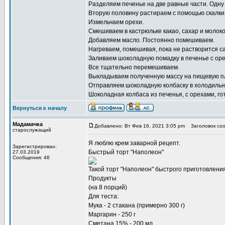
Разделяем печенье на две равные части. Одну
Вторую половину растираем с помощью скалки
Измельчаем орехи.
Смешиваем в кастрюльке какао, сахар и молоко
Добавляем масло. Постоянно помешиваем.
Нагреваем, помешивая, пока не растворится са
Заливаем шоколадную помадку в печенье с ор
Все тщательно перемешиваем.
Выкладываем полученную массу на пищевую пле
Отправляем шоколадную колбаску в холодильни
Шоколадная колбаса из печенья, с орехами, го
Вернуться к началу
Мадамачка
Добавлено: Вт Фев 16, 2021 3:05 pm
Заголовок соо
старослужащий
Я люблю
крем заварной рецепт
.
Зарегистрирован:
Быстрый торт "Наполеон"
27.03.2019
Сообщения: 46
Такой торт "Наполеон" быстрого приготовления 
Продукты
(на 8 порций)
Для теста:
Мука - 2 стакана (примерно 300 г)
Маргарин - 250 г
Сметана 15% - 200 мл