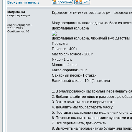
Вернуться к началу
Мадамачка
Добавлено: Пт Фев 04, 2022 10:00 pm
Заголовок со
старослужащий
Могу предложить
шоколадная колбаса из пече
Зарегистрирован:
Шоколадная колбаска
27.03.2019
Сообщения: 46
Шоколадная колбаска. Любимый вкус детства!
Продукты
Печенье - 400 г
Масло сливочное - 200 г
Яйцо - 1 шт.
Молоко - 4 ст. л.
Какао-порошок - 50 г
Сахарный песок - 1 стакан
Ванильный сахар - 10 г (1 пакетик)
1. В эмалированной кастрюльке перемешать сах
2. Добавить взбитое яйцо и растереть до обр
3. Затем влить молоко и перемешать.
4. Добавить масло, растереть массу.
5. Поставить кастрюльку на медленный огонь.
6. Печенье наломать маленькими кусочками и до
7. Все перемешать, дать остыть.
8. Выложить на пергаментную бумагу или поли