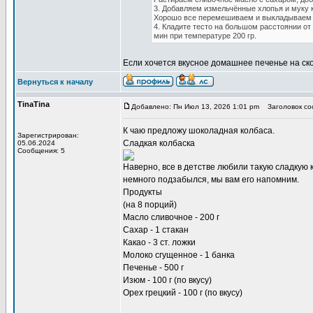
3. Добавляем измельчённые хлопья и муку 
Хорошо все перемешиваем и выкладываем т
4. Кладите тесто на большом расстоянии от
мин при температуре 200 гр.
Если хочется вкусное домашнее
печенье на ск
Вернуться к началу
TinaTina
Добавлено: Пн Июл 13, 2026 1:01 pm
Заголовок со
К чаю предложу
шоколадная колбаса
.
Зарегистрирован:
Сладкая колбаска
05.06.2024
Сообщения: 5
Наверно, все в детстве любили такую сладкую 
немного подзабылся, мы вам его напомним.
Продукты
(на 8 порций)
Масло сливочное - 200 г
Сахар - 1 стакан
Какао - 3 ст. ложки
Молоко сгущенное - 1 банка
Печенье - 500 г
Изюм - 100 г (по вкусу)
Орех грецкий - 100 г (по вкусу)