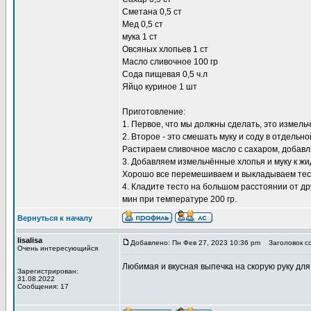
Сметана 0,5 ст
Мед 0,5 ст
мука 1 ст
Овсяных хлопьев 1 ст
Масло сливочное 100 гр
Сода пищевая 0,5 ч.л
Яйцо куриное 1 шт
Приготовление:
1. Первое, что мы должны сделать, это измель
2. Второе - это смешать муку и соду в отдельно
Растираем сливочное масло с сахаром, добавля
3. Добавляем измельчённые хлопья и муку к ж
Хорошо все перемешиваем и выкладываем тест
4. Кладите тесто на большом расстоянии от др
мин при температуре 200 гр.
Вернуться к началу
lisalisa
Добавлено: Пн Фев 27, 2023 10:36 pm
Заголовок с
Очень интересующийся
Любимая и вкусная
выпечка на скорую руку
для 
Зарегистрирован:
31.08.2022
Сообщения: 17