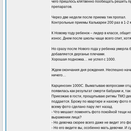
чего пришлось клятвенно пообещать решить пр
препаратов.
Через две недели после приема тик пропал.
Контрольные приемы Калькареи 200 раз в 1-2 м
К Новому году ребенок – лидер в классе, общит
износ. Днем после школы чаще всего спит, хот
Но сразу после Нового года у ребенка умерла 
добавляется дерганье плечами.
Хорошая подножка… не успел с 1000.
Ждем окончания дня рождения. Неспешно начина
ничего…
Карцинозин 1000С. Выматываю вопросами отца
появилась как результат смерти бабушки и, так 
Приезжаю в гости, прощупываю ритмы ТМО дев
поддается. Брожу по квартире и нахожу фото 
всему фото сделано пару лет назад.
- Что мешает поменять фото покойной тещи на 
выражении лица?
- Но девочка скорее всего даже не видит это фо
- Но его видите вы, особенно мать девочки. И 