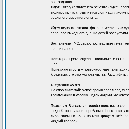
сострадания…
Ждать, что у семилетнего ребенка будет незав
видимость, что справляется с ситуаций, но не
реального смертного опыта.
Ждем неделю – звонок, фото на месте, тики хуж
переноса выходного дня, но детей распустили 
Воспаление ТМО, страх, последствия из-за тог
пошли на нет.
Некоторое время спустя – появились спонтанн
шее.
Приезжаю в гости – поверхностная пальпация 
К счастью, это уже мелочи жизни. Расслабить и
4. Мужчина 45 лет.
Со слов знакомой: в своё время попал под ту с
злоключений в Россию. Здесь накрыл бесконтр
Позвонил. Выводы из телефонного разговора – 
подробное описание проблемы. Несколько ключ
либо взаимных обязательств пробуем. Всё по
каждый вопрос).