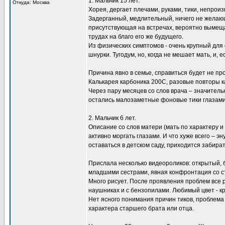
1. Мальчик 15 лет.
Откуда: Москва
Хорея, дергает плечами, руками, тики, непрои
Задерганный, медлительный, ничего не желающ
присутствующая на встречах, вероятно вымещ
трудах на благо его же будущего.
Из физических симптомов - очень крупный для
шнурки. Тугодум, но, когда не мешает мать, и, 
Причина явно в семье, справиться будет не про
Калькарея карбоника 200С, разовые повторы 
Через пару месяцев со слов врача – значитель
остались малозаметные фоновые тики глазами
2. Мальчик 6 лет.
Описание со слов матери (мать по характеру 
активно моргать глазами. И что хуже всего – э
оставаться в детском саду, приходится забират
Прислала несколько видеороликов: открытый,
младшими сестрами, явная конфронтация со 
Много рисует. После проявления проблем все
наушниках и с бензопилами. Любимый цвет - к
Нет ясного понимания причин тиков, проблема 
характера старшего брата или отца.