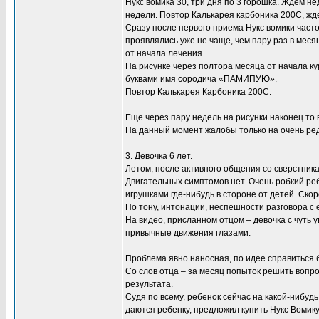
Нукс вомика 30, три дня по 3 горошка. Ждем н
недели. Повтор Калькарея карбоника 200С, жд
Сразу после первого приема Нукс вомики част
проявлялись уже не чаще, чем пару раз в меся
от начала лечения.
На рисунке через полтора месяца от начала ку
буквами имя сородича «ПАМИПУЮ».
Повтор Калькарея Карбоника 200С.
Еще через пару недель на рисунки наконец то
На данный момент жалобы только на очень ред
3. Девочка 6 лет.
Летом, после активного общения со сверстника
Двигательных симптомов нет. Очень робкий реб
игрушками где-нибудь в стороне от детей. Скор
По тону, интонации, неспешности разговора с 
На видео, присланном отцом – девочка с чуть 
привычные движения глазами.
Проблема явно наносная, по идее справиться 
Со слов отца – за месяц попыток решить вопр
результата.
Судя по всему, ребенок сейчас на какой-нибу
даются ребенку, предложил купить Нукс Вомик