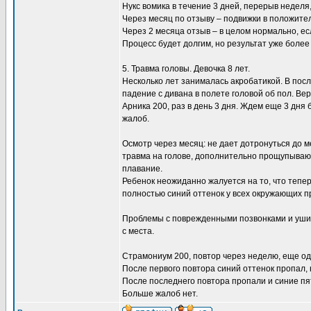
Нукс вомика в течение 3 дней, перерыв неделя
Через месяц по отзыву – подвижки в положите
Через 2 месяца отзыв – в целом нормально, ес
Процесс будет долгим, но результат уже более
5. Травма головы. Девочка 8 лет.
Несколько лет занималась акробатикой. В пос
падение с дивана в полете головой об пол. Ве
Арника 200, раз в день 3 дня. Ждем еще 3 дня
жалоб.
Осмотр через месяц: не дает дотронуться до
травма на голове, дополнительно прощупывают
плавание.
Ребенок неожиданно жалуется на то, что тепер
полностью синий оттенок у всех окружающих п
Проблемы с поврежденными позвонками и ушиба
с места.
Страмониум 200, повтор через неделю, еще од
После первого повтора синий оттенок пропал, 
После последнего повтора пропали и синие пя
Больше жалоб нет.