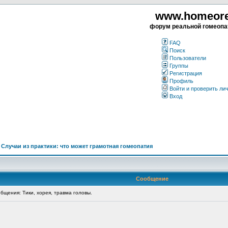
www.homeorea
форум реальной гомеопа
FAQ
Поиск
Пользователи
Группы
Регистрация
Профиль
Войти и проверить ли
Вход
>
Случаи из практики: что может грамотная гомеопатия
Сообщение
щения: Тики, хорея, травма головы.