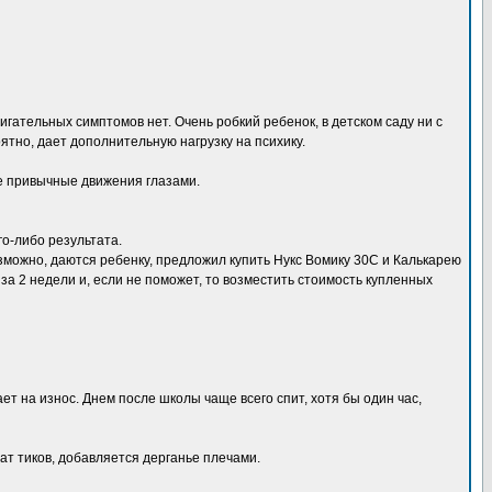
игательных симптомов нет. Очень робкий ребенок, в детском саду ни с
ятно, дает дополнительную нагрузку на психику.
ые привычные движения глазами.
го-либо результата.
зможно, даются ребенку, предложил купить Нукс Вомику 30С и Калькарею
а 2 недели и, если не поможет, то возместить стоимость купленных
ает на износ. Днем после школы чаще всего спит, хотя бы один час,
ат тиков, добавляется дерганье плечами.