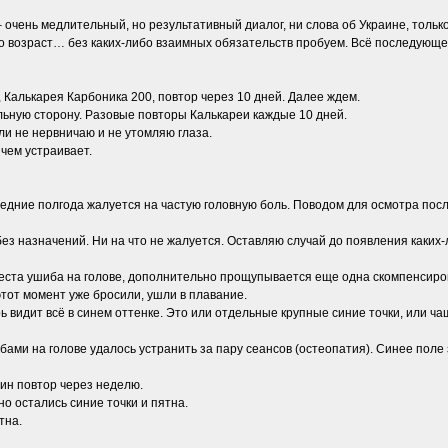
 очень медлительный, но результативный диалог, ни слова об Украине, толь
о возраст… без каких-либо взаимных обязательств пробуем. Всё последующе
, Калькарея Карбоника 200, повтор через 10 дней. Далее ждем.
льную сторону. Разовые повторы Калькареи каждые 10 дней.
ли не нервничаю и не утомляю глаза.
 чем устраивает.
едние полгода жалуется на частую головную боль. Поводом для осмотра посл
 без назначений. Ни на что не жалуется. Оставляю случай до появления каких
 места ушиба на голове, дополнительно прощупывается еще одна скомпенсир
тот момент уже бросили, ушли в плавание.
ь видит всё в синем оттенке. Это или отдельные крупные синие точки, или ч
ми на голове удалось устранить за пару сеансов (остеопатия). Синее поле 
ин повтор через неделю.
но остались синие точки и пятна.
тна.