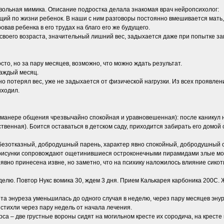
звольная мимика. Описание подростка делала знакомая врач нейропсихолог:
щий по жизни ребенок. В наши с ним разговоры постоянно вмешивается мать
вав ребенка в его трудах на благо его же будущего.
воего возраста, значительный лишний вес, задыхается даже при попытке завяз
сто, но за пару месяцев, возможно, что можно ждать результат.
каждый месяц.
ьно потерял вес, уже не задыхается от физической нагрузки. Из всех проявл
иходил.
 манере общения чрезвычайно спокойная и уравновешенная): после каникул на
твенная). Боится оставаться в детском саду, приходится забирать его домой 
 безотказный, добродушный парень, характер явно спокойный, добродушный 
 рисунки сопровождают ощетинившиеся остроконечными пирамидами злые мон
явно принесена извне, но заметно, что на психику наложилось влияние сикот
еделю. Повтор Нукс вомика 30, ждем 3 дня. Прием Калькарея карбоника 200С.
та энуреза уменьшилась до одного случая в неделю, через пару месяцев энур
стихли через пару недель от начала лечения.
урса – две грустные вороны сидят на могильном кресте их сородича, на кре