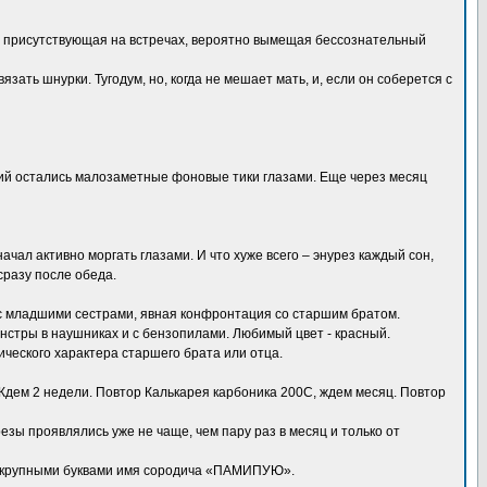
, присутствующая на встречах, вероятно вымещая бессознательный
ать шнурки. Тугодум, но, когда не мешает мать, и, если он соберется с
ений остались малозаметные фоновые тики глазами. Еще через месяц
чал активно моргать глазами. И что хуже всего – энурез каждый сон,
сразу после обеда.
с младшими сестрами, явная конфронтация со старшим братом.
стры в наушниках и с бензопилами. Любимый цвет - красный.
ического характера старшего брата или отца.
 Ждем 2 недели. Повтор Калькарея карбоника 200С, ждем месяц. Повтор
езы проявлялись уже не чаще, чем пару раз в месяц и только от
сте крупными буквами имя сородича «ПАМИПУЮ».