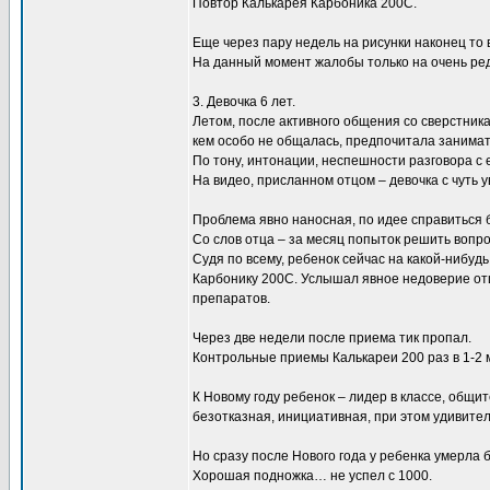
Повтор Калькарея Карбоника 200С.
Еще через пару недель на рисунки наконец то
На данный момент жалобы только на очень ред
3. Девочка 6 лет.
Летом, после активного общения со сверстника
кем особо не общалась, предпочитала занимать
По тону, интонации, неспешности разговора с 
На видео, присланном отцом – девочка с чуть 
Проблема явно наносная, по идее справиться 
Со слов отца – за месяц попыток решить вопро
Судя по всему, ребенок сейчас на какой-нибу
Карбонику 200С. Услышал явное недоверие отц
препаратов.
Через две недели после приема тик пропал.
Контрольные приемы Калькареи 200 раз в 1-2 м
К Новому году ребенок – лидер в классе, общит
безотказная, инициативная, при этом удивите
Но сразу после Нового года у ребенка умерла 
Хорошая подножка… не успел с 1000.