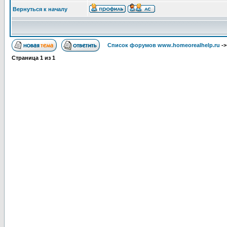
Вернуться к началу
Список форумов www.homeorealhelp.ru
-
Страница
1
из
1