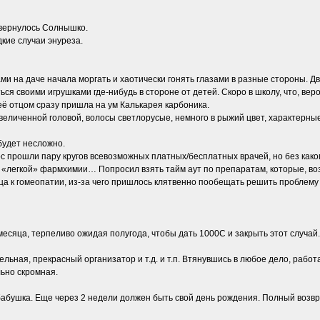
 вернулось Солнышко.
кие случаи энуреза.
ми на даче начала моргать и хаотически гонять глазами в разные стороны. Дв
ся своими игрушками где-нибудь в стороне от детей. Скоро в школу, что, веро
её отцом сразу пришла на ум Калькарея карбоника.
увеличенной головой, волосы светлорусые, немного в рыжий цвет, характерн
будет несложно.
с прошли пару кругов всевозможных платных/бесплатных врачей, но без како
дь «легкой» фармхимии… Попросил взять тайм аут по препаратам, которые, во
а к гомеопатии, из-за чего пришлось клятвенно пообещать решить проблему з
есяца, терпеливо ожидая полугода, чтобы дать 1000С и закрыть этот случай.
ельная, прекрасный организатор и т.д. и т.п. Втянувшись в любое дело, работ
льно скромная.
бабушка. Еще через 2 недели должен быть свой день рождения. Полный возвр