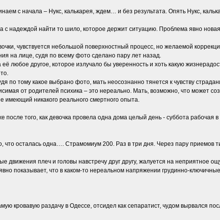
аем с начала – Нукс, калькарея, ждем… и без результата. Опять Нукс, кальк
 надеждой найти то шило, которое держит ситуацию. Проблема явно новая и 
очки, чувствуется небольшой поверхностный процесс, но желаемой коррекци
ия на лице, судя по всему фото сделано пару лет назад.
 её любое другое, которое излучало бы уверенность и хоть какую жизнерадо
то.
 судя по тому какое выбрано фото, мать неосознанно тянется к чувству страд
исимая от родителей психика – это нереально. Мать, возможно, что может соз
е имеющий никакого реального смертного опыта.
е после того, как девочка провела одна дома целый день - суббота рабочая в
о, что осталась одна…. Страмомиум 200. Раз в три дня. Через пару приемов т
ые движения плеч и головы навстречу друг другу, жалуется на неприятное о
вно показывает, что в каком-то нереальном напряжении грудинно-ключичные 
самую кровавую раздачу в Одессе, отсидел как сепаратист, чудом вырвался по