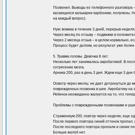
Позвонил. Выводы из телефонного разговора –
касающихся калькареи карбоники, получены. Н
на каждый вопрос).
Нукс вомика в течение 3 дней, перерыв неделя
Через месяц по отзыву – подвижки в положите
Через 2 месяца отзыв – в целом нормально, ес
Процесс будет долгим, но результат уже более
5. Травма головы. Девочка 8 лет.
Несколько лет занималась акробатикой. В посл
сотрясение мозга.
Арника 200, раз в день 3 дня. Ждем еще 3 дня
Осмотр через месяц: не дает дотронуться до
поврежденных позвонка в шее. Акробатику на э
Ребенок неожиданно жалуется на то, что тепер
Проблемы с поврежденными позвонками и ушиба
Страмониум 200, повтор через неделю, еще од
После первого повтора синий оттенок пропал, 
После последнего повтора пропали и синие пя
Больше жалоб нет.