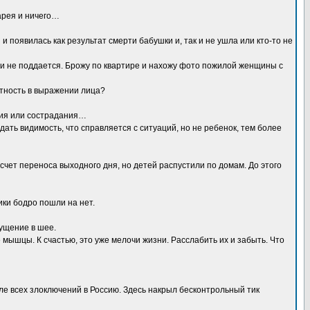
арея и ничего…
появилась как результат смерти бабушки и, так и не ушла или кто-то не
и не поддается. Брожу по квартире и нахожу фото пожилой женщины с
стность в выражении лица?
ания или сострадания…
дать видимость, что справляется с ситуаций, но не ребенок, тем более
 счет переноса выходного дня, но детей распустили по домам. До этого
ики бодро пошли на нет.
щущение в шее.
мышцы. К счастью, это уже мелочи жизни. Расслабить их и забыть. Что
сле всех злоключений в Россию. Здесь накрыл бесконтрольный тик