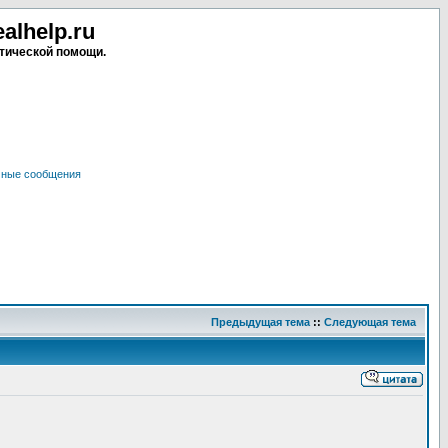
lhelp.ru
тической помощи.
чные сообщения
Предыдущая тема
::
Следующая тема