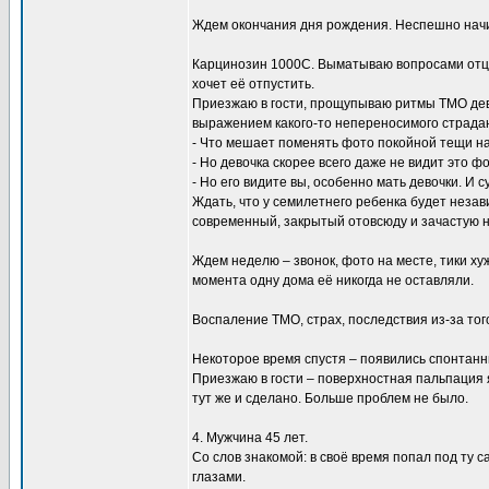
Ждем окончания дня рождения. Неспешно начин
Карцинозин 1000С. Выматываю вопросами отца с
хочет её отпустить.
Приезжаю в гости, прощупываю ритмы ТМО дев
выражением какого-то непереносимого страдан
- Что мешает поменять фото покойной тещи на
- Но девочка скорее всего даже не видит это фо
- Но его видите вы, особенно мать девочки. И
Ждать, что у семилетнего ребенка будет незав
современный, закрытый отовсюду и зачастую н
Ждем неделю – звонок, фото на месте, тики хуж
момента одну дома её никогда не оставляли.
Воспаление ТМО, страх, последствия из-за тог
Некоторое время спустя – появились спонтанн
Приезжаю в гости – поверхностная пальпация я
тут же и сделано. Больше проблем не было.
4. Мужчина 45 лет.
Со слов знакомой: в своё время попал под ту 
глазами.