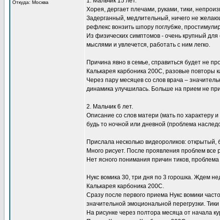
1. Мальчик 15 лет.
Откуда: Москва
Хорея, дергает плечами, руками, тики, непрои
Задерганный, медлительный, ничего не желаю
рефлекс вонзить шпору поглубже, простимулиро
Из физических симптомов - очень крупный для с
мыслями и увлечется, работать с ним легко.
Причина явно в семье, справиться будет не про
Калькарея карбоника 200С, разовые повторы 
Через пару месяцев со слов врача – значител
динамика улучшилась. Больше на прием не пр
2. Мальчик 6 лет.
Описание со слов матери (мать по характеру и
будь то ночной или дневной (проблема наследс
Прислала несколько видеороликов: открытый,
Много рисует. После проявления проблем все
Нет ясного понимания причин тиков, проблема 
Нукс вомика 30, три дня по 3 горошка. Ждем н
Калькарея карбоника 200С.
Сразу после первого приема Нукс вомики часто
значительной эмоциональной перегрузки. Тики 
На рисунке через полтора месяца от начала к