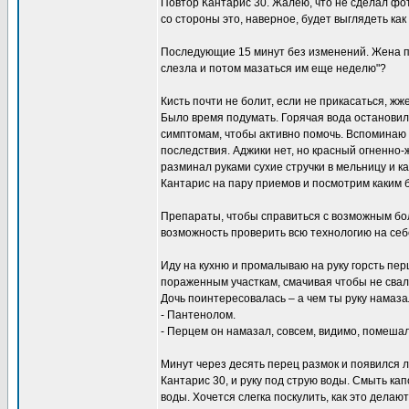
Повтор Кантарис 30. Жалею, что не сделал фот
со стороны это, наверное, будет выглядеть как
Последующие 15 минут без изменений. Жена пыт
слезла и потом мазаться им еще неделю"?
Кисть почти не болит, если не прикасаться, жж
Было время подумать. Горячая вода остановила
симптомам, чтобы активно помочь. Вспоминаю 
последствия. Аджики нет, но красный огненно
разминал руками сухие стручки в мельницу и ка
Кантарис на пару приемов и посмотрим каким б
Препараты, чтобы справиться с возможным бол
возможность проверить всю технологию на себ
Иду на кухню и промалываю на руку горсть пер
пораженным участкам, смачивая чтобы не свал
Дочь поинтересовалась – а чем ты руку намаз
- Пантенолом.
- Перцем он намазал, совсем, видимо, помешал
Минут через десять перец размок и появился ле
Кантарис 30, и руку под струю воды. Смыть к
воды. Хочется слегка поскулить, как это дела