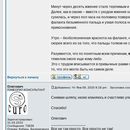
Минут через десять жжение стало терпимым и 
Далее, как в сказке – вместе с уходом жжения
сузилась, и через пол часа на половину повер
фаланга безымянного пальца и узкая полоса н
прикосновения.
Утро – безболезненная краснота на фаланге, 
скорее всего из-за того, что пальцы толком не
Разумеется, что по понятным всем причинам,
я
тяжелом ожоге еще кому-либо.
Это с трудом вписывается в привычные рамки п
то, что это могло быть на самом деле.
Вернуться к началу
Олегович
Добавлено: Чт Янв 09, 2020 8:18 pm
Заголовок соо
ГОМЕОПАТ-КОНСУЛЬТАНТ
Снимаю шляпу, низко кланяюсь и счастливо ул
Спасибо!
Олегович
Зарегистрирован:
31.03.2010
_________________
Сообщения: 73839
Все не так просто. Все просто не так!
Откуда: Кубань, Белореченск