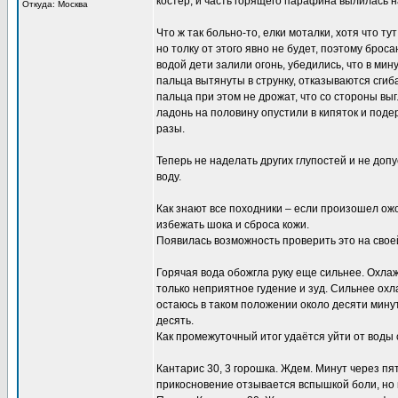
костер, и часть горящего парафина вылилась на
Откуда: Москва
Что ж так больно-то, елки моталки, хотя что т
но толку от этого явно не будет, поэтому брос
водой дети залили огонь, убедились, что в мин
пальца вытянуты в струнку, отказываются сги
пальца при этом не дрожат, что со стороны вы
ладонь на половину опустили в кипяток и поде
разы.
Теперь не наделать других глупостей и не допу
воду.
Как знают все походники – если произошел ожог 
избежать шока и сброса кожи.
Появилась возможность проверить это на свое
Горячая вода обожгла руку еще сильнее. Охла
только неприятное гудение и зуд. Сильнее ох
остаюсь в таком положении около десяти мину
десять.
Как промежуточный итог удаётся уйти от воды
Кантарис 30, 3 горошка. Ждем. Минут через пят
прикосновение отзывается вспышкой боли, но 