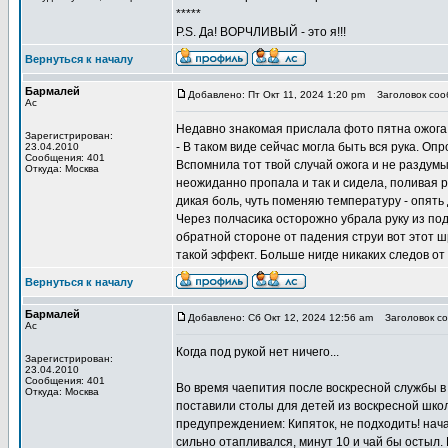
*****
P.S. Да! ВОРЧЛИВЫЙ - это я!!!
Вернуться к началу
Бармалей
Добавлено: Пт Окт 11, 2024 1:20 pm
Заголовок соо
Ас
Недавно знакомая прислала фото пятна ожога н
Зарегистрирован:
- В таком виде сейчас могла быть вся рука. Оп
23.04.2010
Сообщения: 401
Вспомнила тот твой случай ожога и не раздумы
Откуда: Москва
неожиданно пропала и так и сидела, поливая ру
дикая боль, чуть поменяю температуру - опять 
Через полчасика осторожно убрала руку из под
обратной стороне от падения струи вот этот шр
такой эффект. Больше нигде никаких следов от
Вернуться к началу
Бармалей
Добавлено: Сб Окт 12, 2024 12:56 am
Заголовок со
Ас
Когда под рукой нет ничего...
Зарегистрирован:
23.04.2010
Сообщения: 401
Во время чаепития после воскресной службы в
Откуда: Москва
поставили столы для детей из воскресной школ
предупреждением: Кипяток, не подходить! нача
сильно отапливался, минут 10 и чай бы остыл.