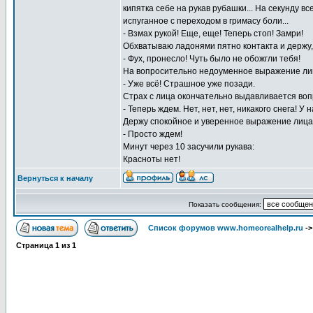
кипятка себе на рукав рубашки... На секунду в
испуганное с переходом в гримасу боли...
- Взмах рукой! Еще, еще! Теперь стоп! Замри!
Обхватываю ладонями пятно контакта и держу,
- Фух, пронесло! Чуть было не обожгли тебя!
На вопросительно недоуменное выражение ли
- Уже всё! Страшное уже позади.
Страх с лица окончательно выдавливается во
- Теперь ждем. Нет, нет, нет, никакого снега! У 
Держу спокойное и уверенное выражение лица
- Просто ждем!
Минут через 10 засучили рукава:
Красноты нет!
Вернуться к началу
Показать сообщения:
Список форумов www.homeorealhelp.ru
-
Страница
1
из
1