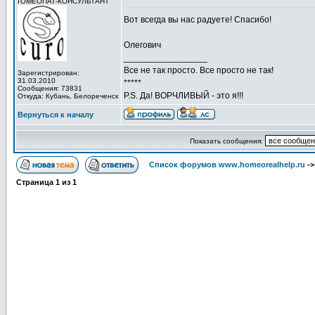
ГОМЕОПАТ-КОНСУЛЬТАНТ
Вот всегда вы нас радуете! Спасибо!
Олегович
_________________
Все не так просто. Все просто не так!
Зарегистрирован:
31.03.2010
*****
Сообщения: 73831
P.S. Да! ВОРЧЛИВЫЙ - это я!!!
Откуда: Кубань, Белореченск
Вернуться к началу
Показать сообщения:
Список форумов www.homeorealhelp.ru
-
Страница
1
из
1