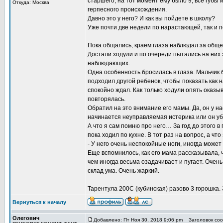
старшего, на тот момент ему было 9, все губ
Откуда: Москва
герпесного происхождения.
Давно это у него? И как вы пойдете в школу?
Уже почти две недели по нарастающей, так и п
Пока общались, краем глаза наблюдал за обще
Достали ходули и по очереди пытались на них 
наблюдающих.
Одна особенность бросилась в глаза. Мальчик б
подходил другой ребенок, чтобы показать как н
спокойно ждал. Как только ходули опять оказыв
повторялась.
Обратил на это внимание его мамы. Да, он у на
начинается неуправляемая истерика или он убе
А что я сам помню про него… За год до этого в
пока ходил по кухне. В тот раз на вопрос, а что
- У него очень неспокойные ноги, иногда может
Еще вспомнилось, как его мама рассказывала, чт
чем иногда весьма озадачивает и пугает. Очен
склад ума. Очень жаркий.
Тарентула 200С (кубинская) разово 3 горошка.
Вернуться к началу
Олегович
Добавлено: Пт Ноя 30, 2018 9:06 pm
Заголовок соо