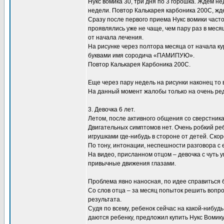
Нукс вомика 30, три дня по 3 горошка. Ждем н
недели. Повтор Калькарея карбоника 200С, жд
Сразу после первого приема Нукс вомики част
проявлялись уже не чаще, чем пару раз в меся
от начала лечения.
На рисунке через полтора месяца от начала ку
буквами имя сородича «ПАМИПУЮ».
Повтор Калькарея Карбоника 200С.
Еще через пару недель на рисунки наконец то
На данный момент жалобы только на очень ред
3. Девочка 6 лет.
Летом, после активного общения со сверстника
Двигательных симптомов нет. Очень робкий реб
игрушками где-нибудь в стороне от детей. Скор
По тону, интонации, неспешности разговора с 
На видео, присланном отцом – девочка с чуть 
привычные движения глазами.
Проблема явно наносная, по идее справиться 
Со слов отца – за месяц попыток решить вопр
результата.
Судя по всему, ребенок сейчас на какой-нибу
даются ребенку, предложил купить Нукс Вомик