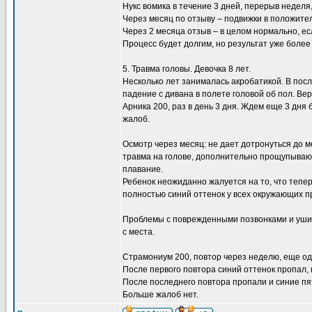
Нукс вомика в течение 3 дней, перерыв неделя
Через месяц по отзыву – подвижки в положите
Через 2 месяца отзыв – в целом нормально, ес
Процесс будет долгим, но результат уже более
5. Травма головы. Девочка 8 лет.
Несколько лет занималась акробатикой. В пос
падение с дивана в полете головой об пол. Ве
Арника 200, раз в день 3 дня. Ждем еще 3 дня
жалоб.
Осмотр через месяц: не дает дотронуться до
травма на голове, дополнительно прощупывают
плавание.
Ребенок неожиданно жалуется на то, что тепер
полностью синий оттенок у всех окружающих п
Проблемы с поврежденными позвонками и ушиба
с места.
Страмониум 200, повтор через неделю, еще од
После первого повтора синий оттенок пропал, 
После последнего повтора пропали и синие пя
Больше жалоб нет.