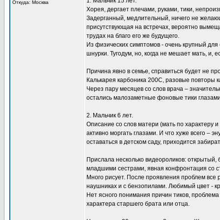
1. Мальчик 15 лет.
Откуда: Москва
Хорея, дергает плечами, руками, тики, непрои
Задерганный, медлительный, ничего не желающ
присутствующая на встречах, вероятно вымещ
трудах на благо его же будущего.
Из физических симптомов - очень крупный для
шнурки. Тугодум, но, когда не мешает мать, и, 
Причина явно в семье, справиться будет не про
Калькарея карбоника 200С, разовые повторы 
Через пару месяцев со слов врача – значитель
остались малозаметные фоновые тики глазами
2. Мальчик 6 лет.
Описание со слов матери (мать по характеру 
активно моргать глазами. И что хуже всего – э
оставаться в детском саду, приходится забират
Прислала несколько видеороликов: открытый,
младшими сестрами, явная конфронтация со 
Много рисует. После проявления проблем все
наушниках и с бензопилами. Любимый цвет - к
Нет ясного понимания причин тиков, проблема 
характера старшего брата или отца.