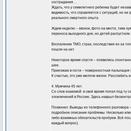
сострадания…
Ждать, что у семилетнего ребенка будет незав
видимость, что справляется с ситуаций, но не
реального смертного опыта.
Ждем неделю – звонок, фото на месте, тики хуж
переноса выходного дня, но детей распустили 
Воспаление ТМО, страх, последствия из-за тог
пошли на нет.
Некоторое время спустя – появились спонтанн
шее.
Приезжаю в гости – поверхностная пальпация 
К счастью, это уже мелочи жизни. Расслабить и
4. Мужчина 45 лет.
Со слов знакомой: в своё время попал под ту с
злоключений в Россию. Здесь накрыл бесконтр
Позвонил. Выводы из телефонного разговора – 
подробное описание проблемы. Несколько ключ
либо взаимных обязательств пробуем. Всё по
каждый вопрос).