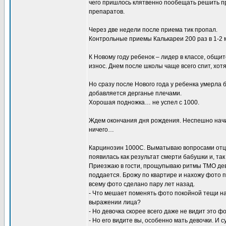
чего пришлось клятвенно пообещать решить пр
препаратов.
Через две недели после приема тик пропал.
Контрольные приемы Калькареи 200 раз в 1-2 м
К Новому году ребенок – лидер в классе, общит
износ. Днем после школы чаще всего спит, хот
Но сразу после Нового года у ребенка умерла 
добавляется дерганье плечами.
Хорошая подножка… не успел с 1000.
Ждем окончания дня рождения. Неспешно начина
ничего…
Карцинозин 1000С. Выматываю вопросами отца
появилась как результат смерти бабушки и, так 
Приезжаю в гости, прощупываю ритмы ТМО дев
поддается. Брожу по квартире и нахожу фото 
всему фото сделано пару лет назад.
- Что мешает поменять фото покойной тещи на 
выражении лица?
- Но девочка скорее всего даже не видит это фо
- Но его видите вы, особенно мать девочки. И 