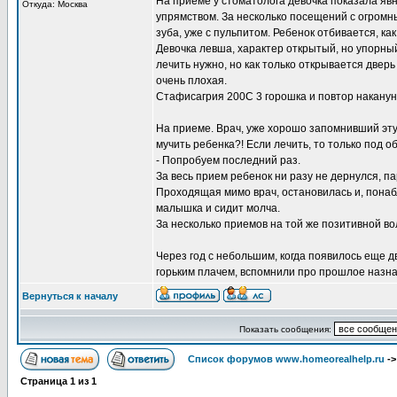
На приеме у стоматолога девочка показала яв
Откуда: Москва
упрямством. За несколько посещений с огромн
зуба, уже с пульпитом. Ребенок отбивается, ка
Девочка левша, характер открытый, но упорный
лечить нужно, но как только открывается двер
очень плохая.
Стафисагрия 200С 3 горошка и повтор наканун
На приеме. Врач, уже хорошо запомнивший эту 
мучить ребенка?! Если лечить, то только под 
- Попробуем последний раз.
За весь прием ребенок ни разу не дернулся, па
Проходящая мимо врач, остановилась и, понабл
малышка и сидит молча.
За несколько приемов на той же позитивной во
Через год с небольшим, когда появилось еще д
горьким плачем, вспомнили про прошлое назн
Вернуться к началу
Показать сообщения:
Список форумов www.homeorealhelp.ru
-
Страница
1
из
1