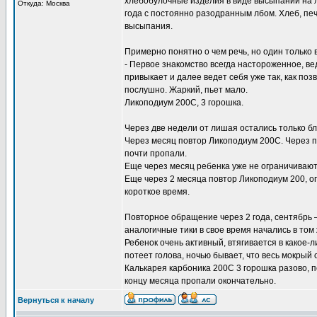
хлебобулочные изделия в виде высыпаний на лб
Откуда: Москва
года с постоянно разодранным лбом. Хлеб, печ
высыпания.
Примерно понятно о чем речь, но один только 
- Первое знакомство всегда настороженное, ве
привыкает и далее ведет себя уже так, как по
послушно. Жаркий, пьет мало.
Ликоподиум 200С, 3 горошка.
Через две недели от лишая остались только б
Через месяц повтор Ликоподиум 200С. Через п
почти пропали.
Еще через месяц ребенка уже не ограничивают
Еще через 2 месяца повтор Ликоподиум 200, о
короткое время.
Повторное обращение через 2 года, сентябрь –
аналогичные тики в свое время начались в том 
Ребенок очень активный, втягивается в какое-
потеет голова, ночью бывает, что весь мокрый 
Калькарея карбоника 200С 3 горошка разово, п
концу месяца пропали окончательно.
Вернуться к началу